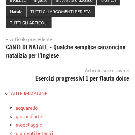
Natale
TUTTI GLI ARGOMENTI PER ETA'
TUTTI GLI ARTICOLI
Navigazione
Articolo precedente
CANTI DI NATALE – Qualche semplice canzoncina
articoli
natalizia per l’Inglese
Articolo successivo
Esercizi progressivi 1 per flauto dolce
ARTE IMMAGINE
acquarello
giochi d'arte
modellaggio
pigmenti botanici