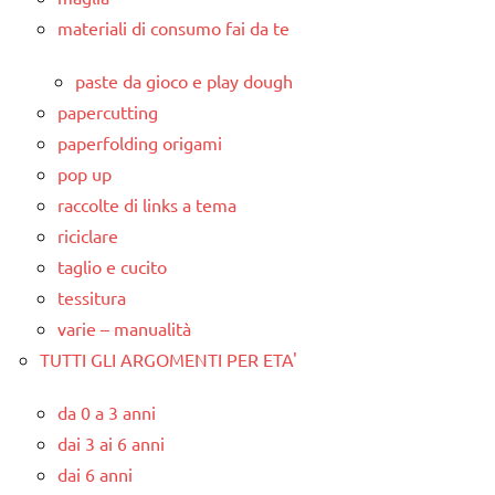
materiali di consumo fai da te
paste da gioco e play dough
papercutting
paperfolding origami
pop up
raccolte di links a tema
riciclare
taglio e cucito
tessitura
varie – manualità
TUTTI GLI ARGOMENTI PER ETA'
da 0 a 3 anni
dai 3 ai 6 anni
dai 6 anni