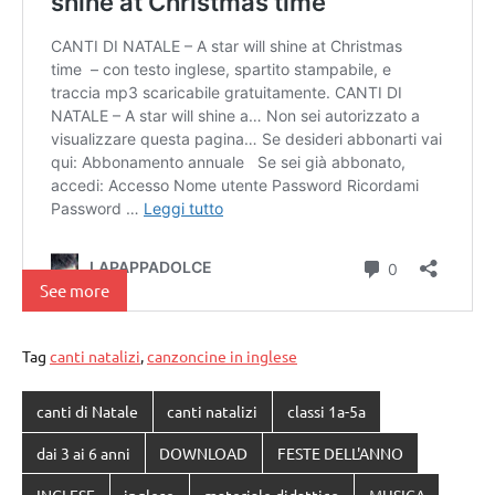
See more
Tag
canti natalizi
,
canzoncine in inglese
canti di Natale
canti natalizi
classi 1a-5a
dai 3 ai 6 anni
DOWNLOAD
FESTE DELL'ANNO
INGLESE
inglese
materiale didattico
MUSICA