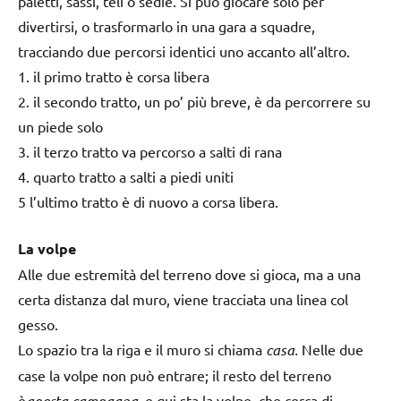
paletti, sassi, teli o sedie. Si può giocare solo per
divertirsi, o trasformarlo in una gara a squadre,
tracciando due percorsi identici uno accanto all’altro.
1. il primo tratto è corsa libera
2. il secondo tratto, un po’ più breve, è da percorrere su
un piede solo
3. il terzo tratto va percorso a salti di rana
4. quarto tratto a salti a piedi uniti
5 l’ultimo tratto è di nuovo a corsa libera.
La volpe
Alle due estremità del terreno dove si gioca, ma a una
certa distanza dal muro, viene tracciata una linea col
gesso.
Lo spazio tra la riga e il muro si chiama
casa.
Nelle due
case la volpe non può entrare; il resto del terreno
è
aperta campagna,
e qui sta la volpe, che cerca di