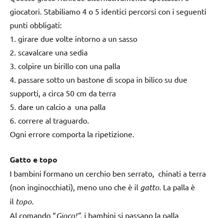
giocatori. Stabiliamo 4 o 5 identici percorsi con i seguenti
punti obbligati:
1. girare due volte intorno a un sasso
2. scavalcare una sedia
3. colpire un birillo con una palla
4. passare sotto un bastone di scopa in bilico su due
supporti, a circa 50 cm da terra
5. dare un calcio a una palla
6. correre al traguardo.
Ogni errore comporta la ripetizione.
Gatto e topo
I bambini formano un cerchio ben serrato, chinati a terra
(non inginocchiati), meno uno che è il
gatto.
La palla è
il
topo.
Al comando “
Gioco!”
, i bambini si passano la palla