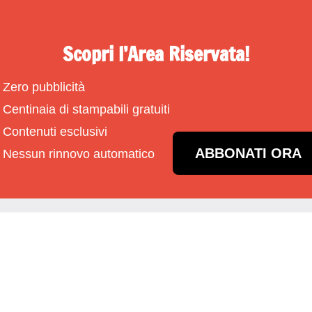
Scopri l’Area Riservata!
Zero pubblicità
Centinaia di stampabili gratuiti
Contenuti esclusivi
ABBONATI ORA
Nessun rinnovo automatico