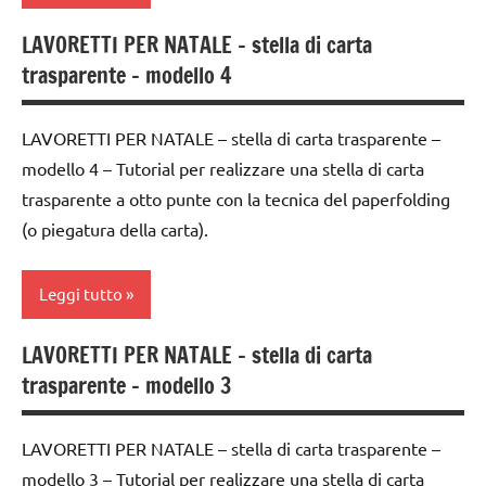
5a
PER ETA'
lavoretti
LAVORETTI PER NATALE – stella di carta
decorazioni
4a
TUTTI GLI
per
trasparente – modello 4
natalizie
settimana
ARTICOLI
Natale
di
FESTE
Natale
avvento
LAVORETTI PER NATALE – stella di carta trasparente –
DELL'ANNO
paperfolding
modello 4 – Tutorial per realizzare una stella di carta
ARTE
LAVORETTI
origami
IMMAGINE
trasparente a otto punte con la tecnica del paperfolding
lavoretti
(o piegatura della carta).
TUTORIAL
carta
per
TUTTI GLI
Natale
classe
Leggi tutto
ARGOMENTI
3a
Natale
PER ETA'
classe
LAVORETTI PER NATALE – stella di carta
paperfolding
4a
TUTTI GLI
4a
trasparente – modello 3
origami
settimana
ARTICOLI
classe
di
TUTORIAL
5a
avvento
LAVORETTI PER NATALE – stella di carta trasparente –
TUTTI GLI
modello 3 – Tutorial per realizzare una stella di carta
decorazioni
ARTE