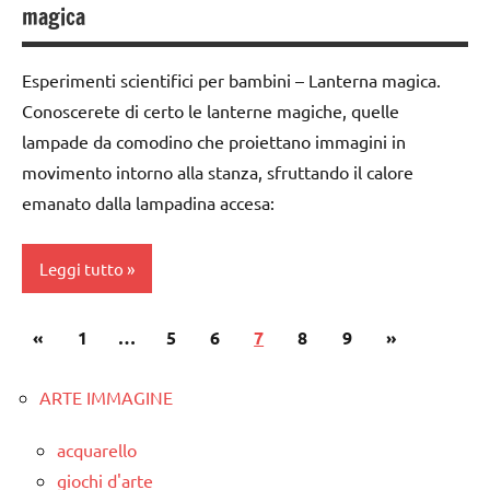
magica
tempo
ARGOMENTI
3a
TUTTI GLI
atmosferico
PER ETA'
ARTICOLI
classe
Esperimenti scientifici per bambini – Lanterna magica.
dettati
TUTTI GLI
4a
ortografici
ARTICOLI
Conoscerete di certo le lanterne magiche, quelle
classe
lampade da comodino che proiettano immagini in
LINGUAGGIO
5a
movimento intorno alla stanza, sfruttando il calore
TUTTI GLI
ESPERIMENTI
emanato dalla lampadina accesa:
ARGOMENTI
SCIENTIFICI
PER ETA'
SCIENZE
Leggi tutto
TUTTI GLI
TUTTI GLI
ARTICOLI
Paginazione
ARGOMENTI
Articolo
Articolo
«
classe
1
…
5
6
7
8
9
»
PER ETA'
degli
4a
precedente
successivo
articoli
ARTE IMMAGINE
TUTTI GLI
classe
ARTICOLI
5a
acquarello
ESPERIMENTI
giochi d'arte