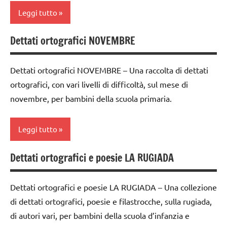
3a
ricorrenze
Leggi tutto
classe
dettati
4a
Dettati ortografici NOVEMBRE
ortografici
classe
classe
1a
Festa
5a
Dettati ortografici NOVEMBRE – Una raccolta di dettati
degli
classe
dettati
ortografici, con vari livelli di difficoltà, sul mese di
alberi
2a
/
novembre, per bambini della scuola primaria.
FESTE
classe
vegetali
DELL'ANNO
3a
dettati
Leggi tutto
LINGUAGGIO
classe
ortografici
4a
SCIENZE
Dettati ortografici e poesie LA RUGIADA
Festa
Autunno
classe
degli
scienze:
classe
5a
alberi
piante
Dettati ortografici e poesie LA RUGIADA – Una collezione
1a
dettati
di dettati ortografici, poesie e filastrocche, sulla rugiada,
FESTE
STAGIONI
classe
/
DELL'ANNO
di autori vari, per bambini della scuola d’infanzia e
2a
TUTTI GLI
vegetali