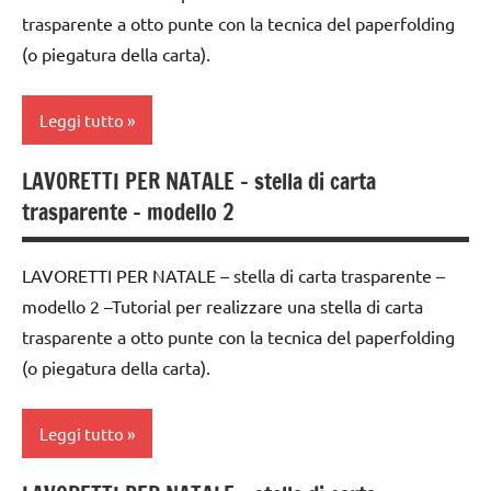
ARGOMENTI
natalizie
IMMAGINE
trasparente a otto punte con la tecnica del paperfolding
PER ETA'
(o piegatura della carta).
FESTE
carta
TUTTI GLI
DELL'ANNO
ARTICOLI
classe
Leggi tutto
LAVORETTI
3a
lavoretti
classe
LAVORETTI PER NATALE – stella di carta
ARTE
per
4a
trasparente – modello 2
IMMAGINE
Natale
classe
carta
Natale
5a
LAVORETTI PER NATALE – stella di carta trasparente –
classe
paperfolding
modello 2 –Tutorial per realizzare una stella di carta
decorazioni
3a
origami
natalizie
trasparente a otto punte con la tecnica del paperfolding
classe
(o piegatura della carta).
TUTORIAL
FESTE
4a
DELL'ANNO
TUTTI GLI
classe
Leggi tutto
ARGOMENTI
LAVORETTI
5a
PER ETA'
lavoretti