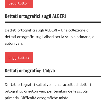
e feltro
5a
Leggi tutto
Natale
FESTE
Dettati ortografici sugli ALBERI
DELL'ANNO
Autunno
presepe
lana
classe
STAGIONI
Dettati ortografici sugli ALBERI – Una collezione di
cardata
1a
dettati ortografici sugli alberi per la scuola primaria, di
TUTORIAL
e feltro
classe
autori vari.
TUTTI GLI
Natale
2a
ARGOMENTI
presepe
classe
PER ETA'
Leggi tutto
3a
TUTORIAL
TUTTI GLI
Dettati ortografici: L’olivo
classe
ARTICOLI
classe
TUTTI GLI
4a
1a
ARGOMENTI
Dettati ortografici sull’olivo – una raccolta di dettati
PER ETA'
classe
classe
5a
ortografici, di autori vari, per bambini della scuola
2a
TUTTI GLI
primaria. Difficoltà ortografiche miste.
ARTICOLI
dettati /
classe
feste e