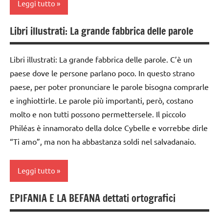
Leggi tutto
Inverno
PER ETA'
classe
LINGUAGGIO
TUTTI GLI
5a
Libri illustrati: La grande fabbrica delle parole
classe
ARTICOLI
STAGIONI
dettati /
3a
tempo
Libri illustrati: La grande fabbrica delle parole. C’è un
TUTTI GLI
classe
atmosferico
ARGOMENTI
paese dove le persone parlano poco. In questo strano
4a
PER ETA'
paese, per poter pronunciare le parole bisogna comprarle
dettati
classe
ortografici
e inghiottirle. Le parole più importanti, però, costano
TUTTI GLI
5a
ARTICOLI
molto e non tutti possono permettersele. Il piccolo
GEOGRAFIA
LIBRI E
Philéas è innamorato della dolce Cybelle e vorrebbe dirle
Inverno
ALBI
“Ti amo”, ma non ha abbastanza soldi nel salvadanaio.
ILLUSTRATI
LINGUAGGIO
TUTTI GLI
Leggi tutto
STAGIONI
ARGOMENTI
PER ETA'
Terra
EPIFANIA E LA BEFANA dettati ortografici
classe
TUTTI GLI
TUTTI GLI
1a