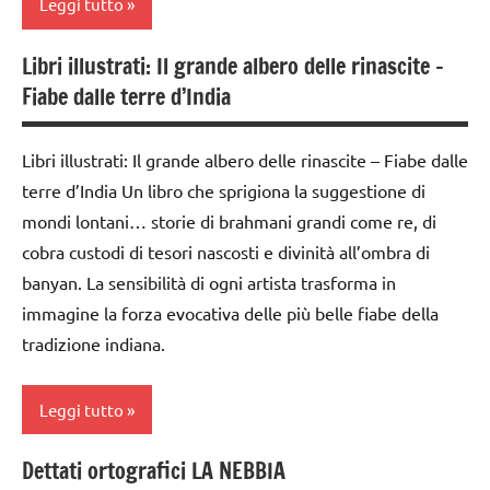
Leggi tutto
Libri illustrati: Il grande albero delle rinascite –
Carnevale
Fiabe dalle terre d’India
classe
2a
Libri illustrati: Il grande albero delle rinascite – Fiabe dalle
classe
terre d’India Un libro che sprigiona la suggestione di
3a
mondi lontani… storie di brahmani grandi come re, di
classe
cobra custodi di tesori nascosti e divinità all’ombra di
4a
banyan. La sensibilità di ogni artista trasforma in
immagine la forza evocativa delle più belle fiabe della
classe
5a
tradizione indiana.
DOWNLOAD
Leggi tutto
FESTE
DELL'ANNO
Dettati ortografici LA NEBBIA
classe