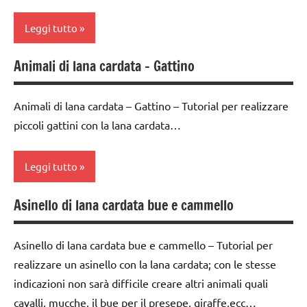
4a
Natale
Leggi tutto
classe
presepe
5a
Animali di lana cardata – Gattino
Primavera
3a
FESTE
settimana
DELL'ANNO
STAGIONI
di
Animali di lana cardata – Gattino – Tutorial per realizzare
lana
TUTORIAL
avvento
piccoli gattini con la lana cardata…
cardata
TUTTI GLI
classe
e feltro
ARGOMENTI
4a
Leggi tutto
Natale
PER ETA'
classe
presepe
Asinello di lana cardata bue e cammello
TUTTI GLI
5a
3a
ARTICOLI
settimana
TUTORIAL
FESTE
di
Asinello di lana cardata bue e cammello – Tutorial per
DELL'ANNO
TUTTI GLI
avvento
realizzare un asinello con la lana cardata; con le stesse
ARGOMENTI
lana
indicazioni non sarà difficile creare altri animali quali
classe
PER ETA'
cardata
4a
cavalli, mucche, il bue per il presepe, giraffe,ecc…
e feltro