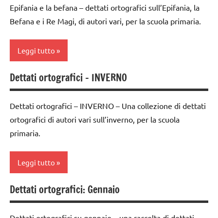
ARTICOLI
ARGOMENTI
Epifania e la befana – dettati ortografici sull’Epifania, la
classe
PER ETA'
Befana e i Re Magi, di autori vari, per la scuola primaria.
2a
TUTTI GLI
classe
ARTICOLI
Leggi tutto
3a
classe
Dettati ortografici – INVERNO
classe
4a
1a
classe
Dettati ortografici – INVERNO – Una collezione di dettati
classe
5a
ortografici di autori vari sull’inverno, per la scuola
2a
LIBRI E
primaria.
classe
ALBI
3a
ILLUSTRATI
Leggi tutto
classe
TUTTI GLI
4a
ARGOMENTI
Dettati ortografici: Gennaio
classe
PER ETA'
classe
1a
5a
TUTTI GLI
Dettati ortografici su gennaio – una raccolta di dettati