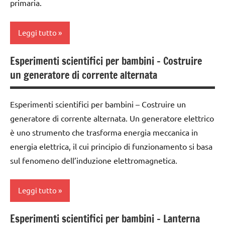
primaria.
LINGUAGGIO
ARGOMENTI
classe
dettati
PER ETA'
SCIENZE
3a
ortografici
Leggi tutto
TUTTI GLI
scienze:
classe
Festa
ARTICOLI
piante
4a
Esperimenti scientifici per bambini – Costruire
degli
classe
alberi
un generatore di corrente alternata
TUTTI GLI
1a
classe
ARGOMENTI
5a
FESTE
classe
PER ETA'
DELL'ANNO
Esperimenti scientifici per bambini – Costruire un
2a
dettati /
generatore di corrente alternata. Un generatore elettrico
TUTTI GLI
mesi
LINGUAGGIO
classe
ARTICOLI
è uno strumento che trasforma energia meccanica in
dell'anno
3a
SCIENZE
energia elettrica, il cui principio di funzionamento si basa
dettati
classe
scienze:
sul fenomeno dell’induzione elettromagnetica.
ortografici
4a
piante
LINGUAGGIO
classe
Leggi tutto
TUTTI GLI
5a
STAGIONI
ARGOMENTI
PER ETA'
Esperimenti scientifici per bambini – Lanterna
dettati /
TUTTI GLI
classe