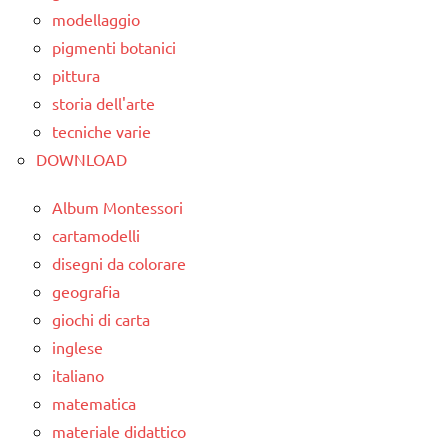
SCIENTIFICI
modellaggio
SCIENZE
pigmenti botanici
pittura
TUTORIAL
storia dell'arte
TUTTI GLI
tecniche varie
ARGOMENTI
DOWNLOAD
PER ETA'
TUTTI GLI
Album Montessori
ARTICOLI
cartamodelli
disegni da colorare
varie -
geografia
manualità
giochi di carta
inglese
italiano
matematica
materiale didattico