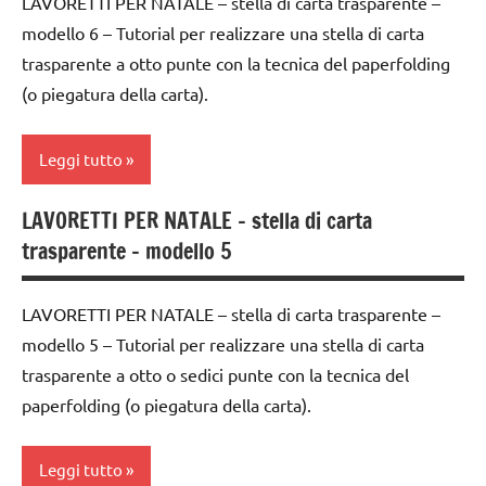
LAVORETTI PER NATALE – stella di carta trasparente –
TUTTI GLI
modello 6 – Tutorial per realizzare una stella di carta
decorazioni
ARTE
ARGOMENTI
natalizie
IMMAGINE
trasparente a otto punte con la tecnica del paperfolding
PER ETA'
(o piegatura della carta).
FESTE
carta
TUTTI GLI
DELL'ANNO
ARTICOLI
classe
Leggi tutto
LAVORETTI
3a
lavoretti
classe
LAVORETTI PER NATALE – stella di carta
ARTE
per
4a
trasparente – modello 5
IMMAGINE
Natale
classe
carta
Natale
5a
LAVORETTI PER NATALE – stella di carta trasparente –
classe
paperfolding
modello 5 – Tutorial per realizzare una stella di carta
decorazioni
3a
origami
natalizie
trasparente a otto o sedici punte con la tecnica del
classe
paperfolding (o piegatura della carta).
TUTORIAL
FESTE
4a
DELL'ANNO
TUTTI GLI
classe
Leggi tutto
ARGOMENTI
LAVORETTI