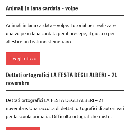
TUTTI GLI
FESTE
lavoretti
Animali in lana cardata – volpe
ARGOMENTI
DELL'ANNO
4a
per
PER ETA'
settimana
Natale
lana
di
Animali in lana cardata – volpe. Tutorial per realizzare
TUTTI GLI
cardata
Natale
avvento
una volpe in lana cardata per il presepe, il gioco o per
ARTICOLI
e feltro
papercutting
allestire un teatrino steineriano.
classe
Natale
4a
TUTORIAL
presepe
Leggi tutto
classe
TUTTI GLI
5a
TUTORIAL
ARGOMENTI
Dettati ortografici LA FESTA DEGLI ALBERI – 21
PER ETA'
3a
Epifania
TUTTI GLI
novembre
settimana
ARGOMENTI
TUTTI GLI
FESTE
di
PER ETA'
ARTICOLI
DELL'ANNO
avvento
Dettati ortografici LA FESTA DEGLI ALBERI – 21
TUTTI GLI
Inverno
novembre. Una raccolta di dettati ortografici di autori vari
classe
ARTICOLI
4a
per la scuola primaria. Difficoltà ortografiche miste.
lana
cardata
classe