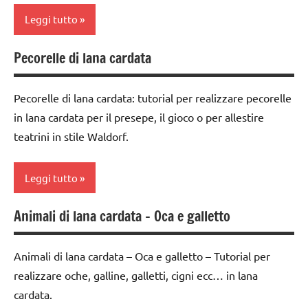
origami
dettati
Leggi tutto
FESTE
ortografici
TUTORIAL
DELL'ANNO
Pecorelle di lana cardata
Inverno
3a
TUTTI GLI
lana
settimana
ARGOMENTI
cardata
LINGUAGGIO
di
PER ETA'
e feltro
Pecorelle di lana cardata: tutorial per realizzare pecorelle
STAGIONI
avvento
in lana cardata per il presepe, il gioco o per allestire
TUTTI GLI
Natale
teatrini in stile Waldorf.
TUTTI GLI
classe
ARTICOLI
presepe
ARGOMENTI
4a
PER ETA'
TUTORIAL
Leggi tutto
classe
TUTTI GLI
5a
TUTTI GLI
ARTICOLI
Animali di lana cardata – Oca e galletto
ARGOMENTI
3a
FESTE
PER ETA'
settimana
DELL'ANNO
di
Animali di lana cardata – Oca e galletto – Tutorial per
TUTTI GLI
lana
avvento
realizzare oche, galline, galletti, cigni ecc… in lana
ARTICOLI
cardata
cardata.
classe
e feltro