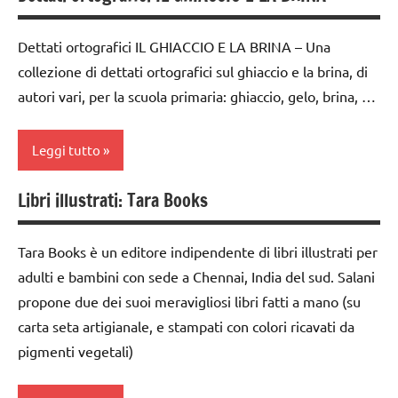
classe
1a
5a
Dettati ortografici IL GHIACCIO E LA BRINA – Una
classe
dettati /
collezione di dettati ortografici sul ghiaccio e la brina, di
2a
tempo
autori vari, per la scuola primaria: ghiaccio, gelo, brina, …
classe
atmosferico
3a
dettati
Leggi tutto
classe
ortografici
4a
Libri illustrati: Tara Books
GEOGRAFIA
classe
classe
1a
Inverno
5a
Tara Books è un editore indipendente di libri illustrati per
classe
LINGUAGGIO
dettati
adulti e bambini con sede a Chennai, India del sud. Salani
2a
/ anno e
propone due dei suoi meravigliosi libri fatti a mano (su
STAGIONI
classe
stagioni
carta seta artigianale, e stampati con colori ricavati da
Terra
3a
pigmenti vegetali)
dettati
TUTTI GLI
classe
ortografici
ARGOMENTI
4a