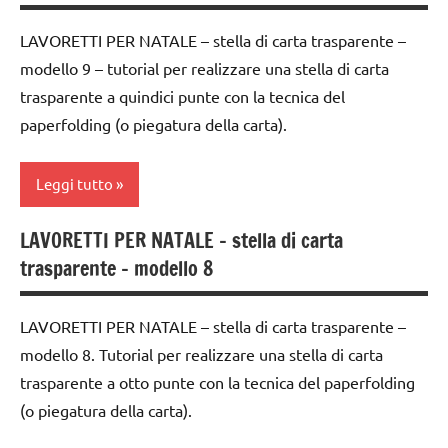
ortografici
classe
classe
LAVORETTI PER NATALE – stella di carta trasparente –
Inverno
4a
5a
modello 9 – tutorial per realizzare una stella di carta
LINGUAGGIO
classe
dettati /
trasparente a quindici punte con la tecnica del
5a
STAGIONI
mesi
paperfolding (o piegatura della carta).
dell'anno
lana
TUTTI GLI
cardata
ARGOMENTI
dettati
Leggi tutto
e feltro
PER ETA'
ortografici
TUTORIAL
LAVORETTI PER NATALE – stella di carta
TUTTI GLI
Inverno
ARTE
trasparente – modello 8
ARTICOLI
TUTTI GLI
IMMAGINE
LINGUAGGIO
ARGOMENTI
carta
PER ETA'
STAGIONI
LAVORETTI PER NATALE – stella di carta trasparente –
classe
modello 8. Tutorial per realizzare una stella di carta
TUTTI GLI
TUTTI GLI
3a
ARTICOLI
ARGOMENTI
trasparente a otto punte con la tecnica del paperfolding
PER ETA'
classe
(o piegatura della carta).
4a
TUTTI GLI