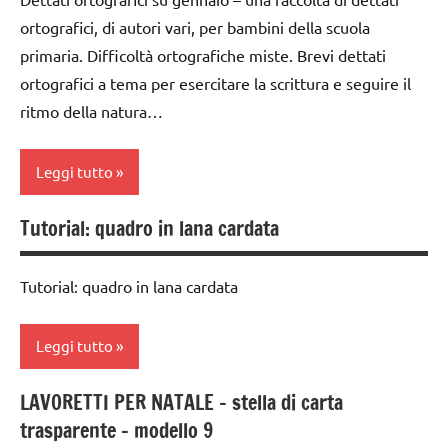
classe
ARTICOLI
dettati /
ortografici, di autori vari, per bambini della scuola
2a
feste e
primaria. Difficoltà ortografiche miste. Brevi dettati
classe
ricorrenze
ortografici a tema per esercitare la scrittura e seguire il
3a
ritmo della natura…
dettati
classe
ortografici
5a
Leggi tutto
Epifania
classi
FESTE
1a-5a
Tutorial: quadro in lana cardata
classe
DELL'ANNO
dai
1a
LINGUAGGIO
6
Tutorial: quadro in lana cardata
classe
anni
TUTTI GLI
2a
ARGOMENTI
dettati
Leggi tutto
classe
PER ETA'
/ anno e
3a
stagioni
TUTTI GLI
LAVORETTI PER NATALE – stella di carta
ARTE
classe
ARTICOLI
trasparente – modello 9
dettati
IMMAGINE
4a