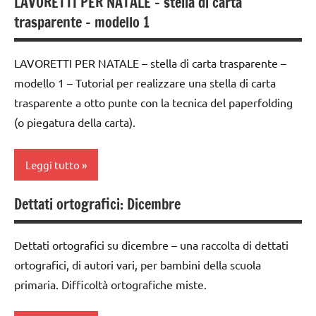
LAVORETTI PER NATALE – stella di carta
decorazioni
4a
TUTTI GLI
per
trasparente – modello 1
natalizie
settimana
ARTICOLI
Natale
di
FESTE
Natale
avvento
LAVORETTI PER NATALE – stella di carta trasparente –
DELL'ANNO
paperfolding
modello 1 – Tutorial per realizzare una stella di carta
ARTE
LAVORETTI
origami
IMMAGINE
trasparente a otto punte con la tecnica del paperfolding
lavoretti
(o piegatura della carta).
TUTORIAL
carta
per
TUTTI GLI
Natale
classe
Leggi tutto
ARGOMENTI
3a
Natale
PER ETA'
classe
Dettati ortografici: Dicembre
paperfolding
4a
TUTTI GLI
4a
origami
settimana
ARTICOLI
classe
di
Dettati ortografici su dicembre – una raccolta di dettati
TUTORIAL
5a
avvento
ortografici, di autori vari, per bambini della scuola
TUTTI GLI
primaria. Difficoltà ortografiche miste.
decorazioni
ARTE
ARGOMENTI
natalizie
IMMAGINE
PER ETA'