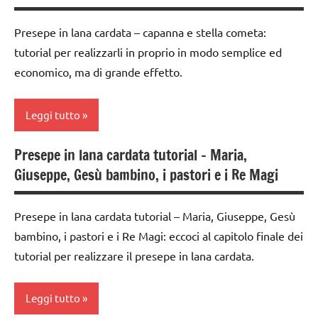
di
a 3
TUTTI GLI
avvento
anni
Presepe in lana cardata – capanna e stella cometa:
ARGOMENTI
tutorial per realizzarli in proprio in modo semplice ed
carta
dai
PER ETA'
economico, ma di grande effetto.
3 ai
classe
TUTTI GLI
6
3a
ARTICOLI
anni
Leggi tutto
classe
FESTE
4a
Presepe in lana cardata tutorial – Maria,
DELL'ANNO
1a
classe
Giuseppe, Gesù bambino, i pastori e i Re Magi
settimana
lana
5a
di
cardata
avvento
decorazioni
e feltro
Presepe in lana cardata tutorial – Maria, Giuseppe, Gesù
natalizie
bambino, i pastori e i Re Magi: eccoci al capitolo finale dei
classe
Natale
4a
tutorial per realizzare il presepe in lana cardata.
FESTE
presepe
DELL'ANNO
classe
TUTORIAL
5a
Leggi tutto
LAVORETTI