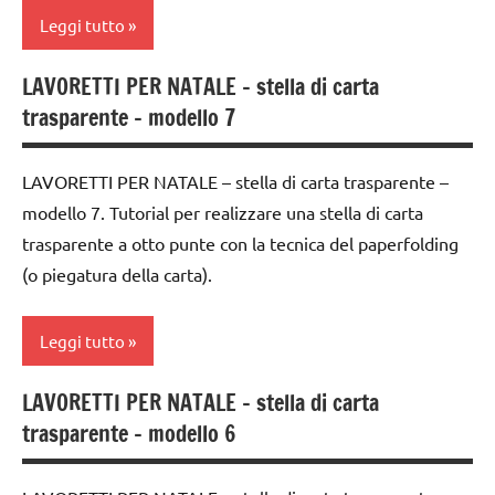
ARTICOLI
classe
Leggi tutto
5a
LAVORETTI PER NATALE – stella di carta
decorazioni
4a
trasparente – modello 7
natalizie
settimana
di
FESTE
avvento
LAVORETTI PER NATALE – stella di carta trasparente –
DELL'ANNO
modello 7. Tutorial per realizzare una stella di carta
ARTE
LAVORETTI
IMMAGINE
trasparente a otto punte con la tecnica del paperfolding
lavoretti
(o piegatura della carta).
carta
per
Natale
classe
Leggi tutto
3a
Natale
classe
LAVORETTI PER NATALE – stella di carta
paperfolding
4a
4a
trasparente – modello 6
origami
settimana
classe
di
TUTORIAL
5a
avvento