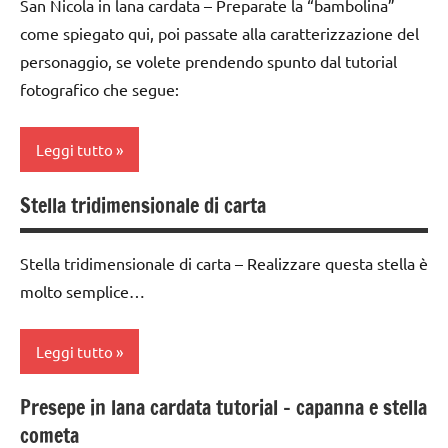
di
San Nicola in lana cardata – Preparate la “bambolina”
e feltro
ARTICOLI
avvento
come spiegato qui, poi passate alla caratterizzazione del
Natale
personaggio, se volete prendendo spunto dal tutorial
bambole
presepe
fotografico che segue:
classe
TUTORIAL
4a
Leggi tutto
TUTTI GLI
classe
ARGOMENTI
5a
Stella tridimensionale di carta
PER ETA'
2a
FESTE
settimana
TUTTI GLI
DELL'ANNO
di
Stella tridimensionale di carta – Realizzare questa stella è
ARTICOLI
avvento
lana
molto semplice…
cardata
classe
e feltro
4a
Leggi tutto
Natale
classe
Presepe in lana cardata tutorial – capanna e stella
5a
presepe
1a
cometa
settimana
da 0
TUTORIAL