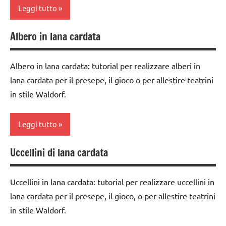
Leggi tutto
FESTE
carta
TUTTI GLI
DELL'ANNO
ARTICOLI
classe
Albero in lana cardata
classe
Natale
3a
1a
paperfolding
classe
Albero in lana cardata: tutorial per realizzare alberi in
classe
origami
4a
lana cardata per il presepe, il gioco o per allestire teatrini
2a
TUTORIAL
classe
in stile Waldorf.
classe
5a
TUTTI GLI
3a
ARGOMENTI
decorazioni
Leggi tutto
classe
PER ETA'
natalizie
4a
Uccellini di lana cardata
TUTTI GLI
FESTE
2a
classe
ARTICOLI
DELL'ANNO
settimana
5a
di
Uccellini in lana cardata: tutorial per realizzare uccellini in
LAVORETTI
avvento
dettati /
lana cardata per il presepe, il gioco, o per allestire teatrini
Natale
mesi
in stile Waldorf.
classe
dell'anno
paperfolding
5a