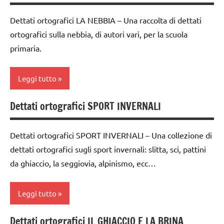
Inverno
2a
Dettati ortografici LA NEBBIA – Una raccolta di dettati
italiano
classe
ortografici sulla nebbia, di autori vari, per la scuola
3a
materiale
primaria.
didattico
classe
4a
STAGIONI
Leggi tutto
classe
TUTTI GLI
5a
ARGOMENTI
Dettati ortografici SPORT INVERNALI
classe
PER ETA'
LIBRI E
1a
ALBI
TUTTI GLI
Dettati ortografici SPORT INVERNALI – Una collezione di
classe
ILLUSTRATI
ARTICOLI
dettati ortografici sugli sport invernali: slitta, sci, pattini
2a
TUTTI GLI
da ghiaccio, la seggiovia, alpinismo, ecc…
classe
ARGOMENTI
3a
PER ETA'
Leggi tutto
classe
TUTTI GLI
4a
ARTICOLI
Dettati ortografici IL GHIACCIO E LA BRINA
classe