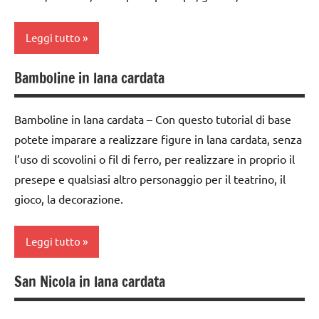
TUTTI GLI
classe
ARTICOLI
Natale
5a
Leggi tutto
presepe
FESTE
Bamboline in lana cardata
TUTORIAL
DELL'ANNO
3a
settimana
TUTTI GLI
lana
di
Bamboline in lana cardata – Con questo tutorial di base
ARGOMENTI
cardata
avvento
potete imparare a realizzare figure in lana cardata, senza
PER ETA'
e feltro
l’uso di scovolini o fil di ferro, per realizzare in proprio il
classe
TUTTI GLI
Natale
4a
presepe e qualsiasi altro personaggio per il teatrino, il
ARTICOLI
presepe
gioco, la decorazione.
classe
5a
TUTORIAL
Leggi tutto
FESTE
TUTTI GLI
DELL'ANNO
ARGOMENTI
San Nicola in lana cardata
PER ETA'
4a
lana
settimana
cardata
TUTTI GLI