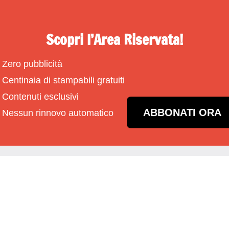
Scopri l’Area Riservata!
Zero pubblicità
Centinaia di stampabili gratuiti
Contenuti esclusivi
ABBONATI ORA
Nessun rinnovo automatico