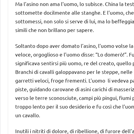
Ma l’asino non ama l’uomo, lo subisce. China la test
sottomette docilmente alle stanghe. E l’uomo, che n
sottomessi, non solo si serve di lui, ma lo beffeggia
simili che non brillano per sapere.
Soltanto dopo aver domato l’asino, l’uomo volse la s
veloce, orgoglioso e l’uomo disse: “Lo domerò!”. Fu
significava sentirsi più uomo, re del creato, quello p
Branchi di cavalli galoppavano per le steppe, nelle p
garretti veloci, froge frementi. L’uomo li vedeva p
piste, guidando carovane di asini carichi di masseriz
verso le terre sconosciute, campi più pingui, fiumi 
troppo lento per il suo desiderio e fu così che l’u
un cavallo.
Inutili i nitriti di dolore, di ribellione, di furore del