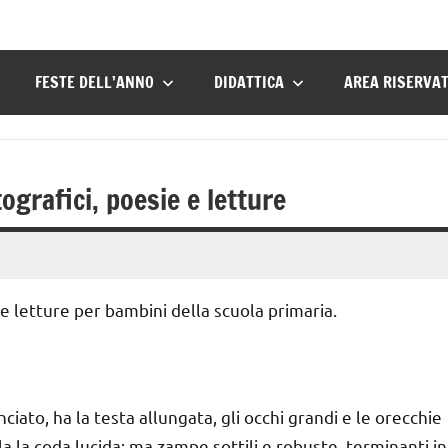
FESTE DELL’ANNO
DIDATTICA
AREA RISERVA
grafici, poesie e letture
e letture per bambini della scuola primaria.
anciato, ha la testa allungata, gli occhi grandi e le orecchie
la la coda lucida; ma zampe sottili e robuste, terminanti in