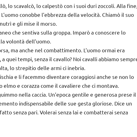
ò, lo scavalcò, lo calpestò con i suoi duri zoccoli. Alla fine
 L’uomo conobbe l’ebbrezza della velocità. Chiamò il suo
 nutrì e gli mise il morso.
straneo che sentiva sulla groppa. Imparò a conoscere lo
alla volontà dell’uomo.
corsa, ma anche nel combattimento. L’uomo ormai era
 a quei tempi, senza il cavallo? Noi cavalli abbiamo sempr
ta, lo strepitio delle armi ci inebria.
mischia e li facemmo diventare coraggiosi anche se non lo
 elmo e corazza come il cavaliere che ci montava.
eguimmo nella caccia. Un’epoca gentile e generosa prese il
emento indispensabile delle sue gesta gloriose. Dice un
o fatto senza pari. Volerai senza lai e combatterai senza