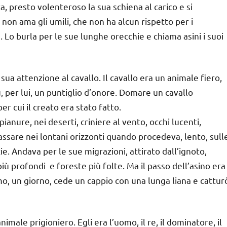
a, presto volenteroso la sua schiena al carico e si
on ama gli umili, che non ha alcun rispetto per i
. Lo burla per le sue lunghe orecchie e chiama asini i suoi
ua attenzione al cavallo. Il cavallo era un animale fiero,
, per lui, un puntiglio d’onore. Domare un cavallo
er cui il creato era stato fatto.
ianure, nei deserti, criniere al vento, occhi lucenti,
assare nei lontani orizzonti quando procedeva, lento, sull
ie. Andava per le sue migrazioni, attirato dall’ignoto,
più profondi e foreste più folte. Ma il passo dell’asino era
omo, un giorno, cede un cappio con una lunga liana e cattur
l’animale prigioniero. Egli era l’uomo, il re, il dominatore, il