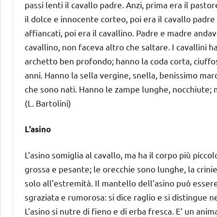
passi lenti il cavallo padre. Anzi, prima era il past
il dolce e innocente corteo, poi era il cavallo padre
affiancati, poi era il cavallino. Padre e madre andav
cavallino, non faceva altro che saltare. I cavallini h
archetto ben profondo; hanno la coda corta, ciuffos
anni. Hanno la sella vergine, snella, benissimo ma
che sono nati. Hanno le zampe lunghe, nocchiute; m
(L. Bartolini)
L’asino
L’asino somiglia al cavallo, ma ha il corpo più piccol
grossa e pesante; le orecchie sono lunghe, la criniera 
solo all’estremità. Il mantello dell’asino può esser
sgraziata e rumorosa: si dice raglio e si distingue n
L’asino si nutre di fieno e di erba fresca. E’ un anim