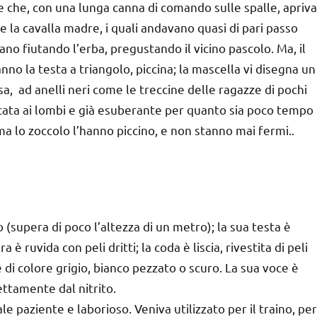
ore che, con una lunga canna di comando sulle spalle, apriva
 e la cavalla madre, i quali andavano quasi di pari passo
ano fiutando l’erba, pregustando il vicino pascolo. Ma, il
anno la testa a triangolo, piccina; la mascella vi disegna un
a, ad anelli neri come le treccine delle ragazze di pochi
rcata ai lombi e già esuberante per quanto sia poco tempo
a lo zoccolo l’hanno piccino, e non stanno mai fermi..
o (supera di poco l’altezza di un metro); la sua testa è
è ruvida con peli dritti; la coda è liscia, rivestita di peli
e di colore grigio, bianco pezzato o scuro. La sua voce è
ettamente dal nitrito.
ale paziente e laborioso. Veniva utilizzato per il traino, per