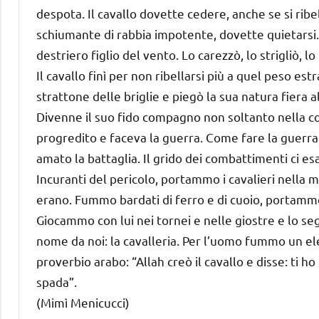
despota. Il cavallo dovette cedere, anche se si ribell
schiumante di rabbia impotente, dovette quietarsi.
destriero figlio del vento. Lo carezzò, lo strigliò, lo
Il cavallo finì per non ribellarsi più a quel peso e
strattone delle briglie e piegò la sua natura fiera 
Divenne il suo fido compagno non soltanto nella 
progredito e faceva la guerra. Come fare la guerra,
amato la battaglia. Il grido dei combattimenti ci esal
Incuranti del pericolo, portammo i cavalieri nella 
erano. Fummo bardati di ferro e di cuoio, portammo
Giocammo con lui nei tornei e nelle giostre e lo s
nome da noi: la cavalleria. Per l’uomo fummo un el
proverbio arabo: “Allah creò il cavallo e disse: ti h
spada”.
(Mimì Menicucci)