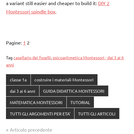
a variant still easier and cheaper to build it:
DIY 2
Montessori spindle box
.
Pagine:
1
2
Tag
casellario dei fuselli
,
psicoaritmetica Montessori - dai 3 ai 6
anni
classe 1a
costruire i materiali Montessori
dai 3 ai 6 anni
GUIDA DIDATTICA MONTESSORI
MATEMATICA MONTESSORI
TUTORIAL
TUTTI GLI ARGOMENTI PER ETA'
TUTTI GLI ARTICOLI
Navigazione
Articolo precedente