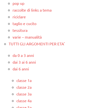
pop up
raccolte di links a tema
riciclare
taglio e cucito
tessitura
varie – manualità
TUTTI GLI ARGOMENTI PER ETA'
da 0 a 3 anni
dai 3 ai 6 anni
dai 6 anni
classe 1a
classe 2a
classe 3a
classe 4a
classe 5a