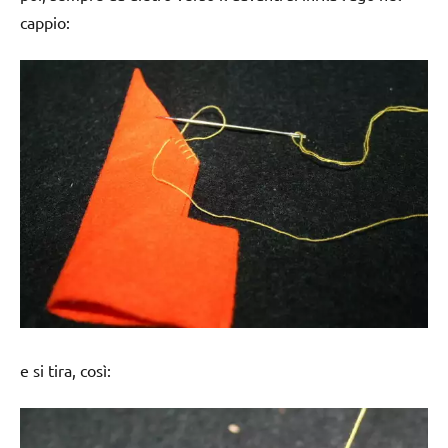
cappio:
e si tira, così: