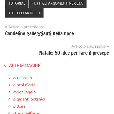
TUTORIAL
TUTTI GLI ARGOMENTI PER ETA'
TUTTI GLI ARTICOLI
Navigazione
Articolo precedente
Candeline galleggianti nella noce
articoli
Articolo successivo
Natale: 50 idee per fare il presepe
ARTE IMMAGINE
acquarello
giochi d'arte
modellaggio
pigmenti botanici
pittura
storia dell'arte