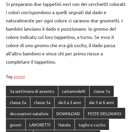
Si preparano due tappetini neri con dei cerchietti colorati:
i colori corrispondono a quelli segnati dal dado e
naturalmente per ogni colore ci saranno due gnometti. I
bambini lanciano il dado e posizionano lo gnomo del
colore indicato sul loro tappetino, a turno. Se esce il
colore di uno gnomo che era già uscito, il dado passa
all’altro bambino e vince chi per primo riesce a
completare il tappetino.
Tag
gnomi
3a settimana di avvento
cartamodelli
classe 1a
classe 2a
classe 3a
da 0 a 3 anni
dai 3 ai 6 anni
decorazioni natalizie
DOWNLOAD
FESTE DELL'ANNO
gnomi
LAVORETTI
Natale
taglio e cucito