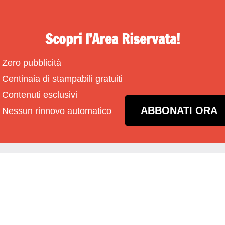
Scopri l’Area Riservata!
Zero pubblicità
Centinaia di stampabili gratuiti
Contenuti esclusivi
ABBONATI ORA
Nessun rinnovo automatico