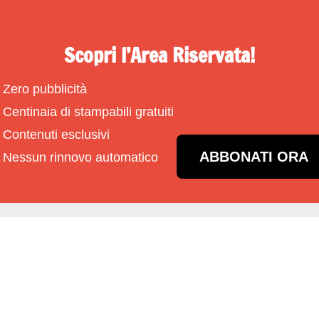
Scopri l’Area Riservata!
Zero pubblicità
Centinaia di stampabili gratuiti
Contenuti esclusivi
ABBONATI ORA
Nessun rinnovo automatico