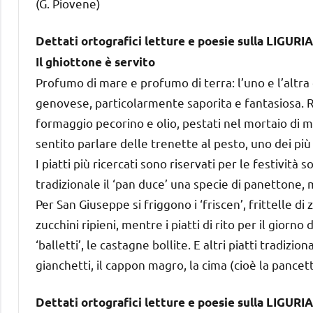
(G. Piovene)
Dettati ortografici letture e poesie sulla LIGURIA
Il ghiottone è servito
Profumo di mare e profumo di terra: l’uno e l’altra 
genovese, particolarmente saporita e fantasiosa. Re i
formaggio pecorino e olio, pestati nel mortaio di m
sentito parlare delle trenette al pesto, uno dei più ti
I piatti più ricercati sono riservati per le festivit
tradizionale il ‘pan duce’ una specie di panettone,
Per San Giuseppe si friggono i ‘friscen’, frittelle d
zucchini ripieni, mentre i piatti di rito per il giorno 
‘balletti’, le castagne bollite. E altri piatti tradizi
gianchetti, il cappon magro, la cima (cioè la pancetta
Dettati ortografici letture e poesie sulla LIGURIA