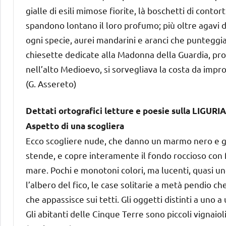
gialle di esili mimose fiorite, là boschetti di contort
spandono lontano il loro profumo; più oltre agavi d
ogni specie, aurei mandarini e aranci che punteggia
chiesette dedicate alla Madonna della Guardia, prot
nell’alto Medioevo, si sorvegliava la costa da improv
(G. Assereto)
Dettati ortografici letture e poesie sulla LIGURIA
Aspetto di una scogliera
Ecco scogliere nude, che danno un marmo nero e giallo
stende, e copre interamente il fondo roccioso con 
mare. Pochi e monotoni colori, ma lucenti, quasi uno 
l’albero del fico, le case solitarie a metà pendio c
che appassisce sui tetti. Gli oggetti distinti a uno
Gli abitanti delle Cinque Terre sono piccoli vignaiol