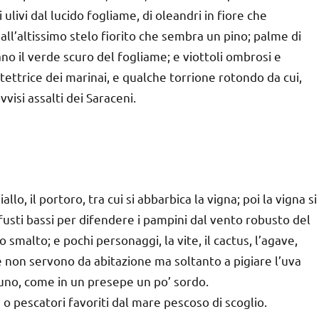
i ulivi dal lucido fogliame, di oleandri in fiore che
all’altissimo stelo fiorito che sembra un pino; palme di
no il verde scuro del fogliame; e viottoli ombrosi e
ettrice dei marinai, e qualche torrione rotondo da cui,
visi assalti dei Saraceni.
, il portoro, tra cui si abbarbica la vigna; poi la vigna si
fusti bassi per difendere i pampini dal vento robusto del
smalto; e pochi personaggi, la vite, il cactus, l’agave,
he non servono da abitazione ma soltanto a pigiare l’uva
 a uno, come in un presepe un po’ sordo.
i o pescatori favoriti dal mare pescoso di scoglio.