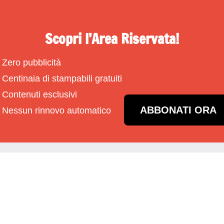
Scopri l’Area Riservata!
Zero pubblicità
Centinaia di stampabili gratuiti
Contenuti esclusivi
ABBONATI ORA
Nessun rinnovo automatico