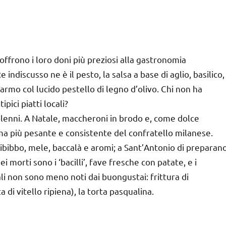
offrono i loro doni più preziosi alla gastronomia
ndiscusso ne è il pesto, la salsa a base di aglio, basilico,
armo col lucido pestello di legno d’olivo. Chi non ha
pici piatti locali?
à solenni. A Natale, maccheroni in brodo e, come dolce
 ma più pesante e consistente del confratello milanese.
i zibibbo, mele, baccalà e aromi; a Sant’Antonio di preparan
dei morti sono i ‘bacilli’, fave fresche con patate, e i
onali non sono meno noti dai buongustai: frittura di
 di vitello ripiena), la torta pasqualina.