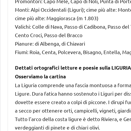
Promontori: Capo Mele, Capo di Noli, Punta di Port
Monti: Alpi Occidentali (Liguri); cime più alte: Mo
cime più alte: Maggiorasca (m 1.803)
Valichi: Colle di Nava, Passo di Cadibona, Passo del 
Cento Croci, Passo del Bracco
Pianure: di Albenga, di Chiavari
Fiumi: Roia, Centa, Polcevera, Bisagno, Entella, Ma
Dettati ortografici letture e poesie sulla LIGURIA
Osserviamo la cartina
La Liguria comprende una fascia montuosa a forma d
Ligure. Dura fatica hanno sostenuto i Liguri per diss
dovette essere creato a colpi di piccone. I dirupi f
a secco per ottenere orti, campicelli, vigneti, giardi
Tutto l’arco della costa ligure è detto Riviera, e Ge
verdeggianti di pinete e di chiari olivi.