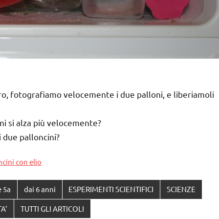
ro, fotografiamo velocemente i due palloni, e liberiamoli
ni si alza più velocemente?
 due palloncini?
ncini con elio
e 5a
dai 6 anni
ESPERIMENTI SCIENTIFICI
SCIENZE
TA'
TUTTI GLI ARTICOLI