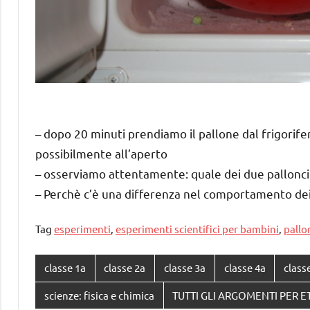
– dopo 20 minuti prendiamo il pallone dal frigorife
possibilmente all’aperto
– osserviamo attentamente: quale dei due pallonci
– Perchè c’è una differenza nel comportamento dei
Tag
esperimenti
,
esperimenti scientifici per bambini
,
pallo
classe 1a
classe 2a
classe 3a
classe 4a
class
scienze: fisica e chimica
TUTTI GLI ARGOMENTI PER E