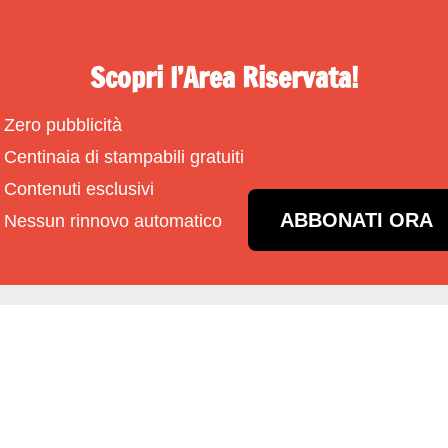
Scopri l’Area Riservata!
Zero pubblicità
Centinaia di stampabili gratuiti
Contenuti esclusivi
ABBONATI ORA
Nessun rinnovo automatico