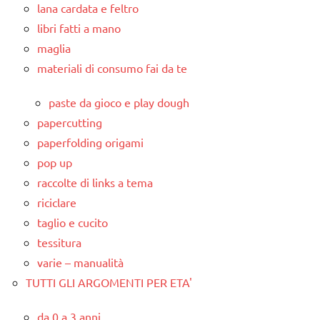
lana cardata e feltro
libri fatti a mano
maglia
materiali di consumo fai da te
paste da gioco e play dough
papercutting
paperfolding origami
pop up
raccolte di links a tema
riciclare
taglio e cucito
tessitura
varie – manualità
TUTTI GLI ARGOMENTI PER ETA'
da 0 a 3 anni