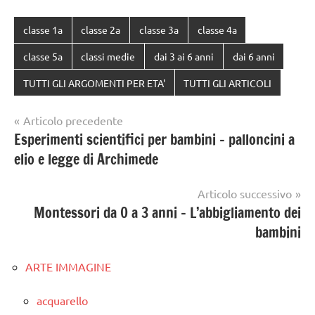
classe 1a
classe 2a
classe 3a
classe 4a
classe 5a
classi medie
dai 3 ai 6 anni
dai 6 anni
TUTTI GLI ARGOMENTI PER ETA'
TUTTI GLI ARTICOLI
Navigazione
Articolo precedente
Esperimenti scientifici per bambini – palloncini a
articoli
elio e legge di Archimede
Articolo successivo
Montessori da 0 a 3 anni – L’abbigliamento dei
bambini
ARTE IMMAGINE
acquarello