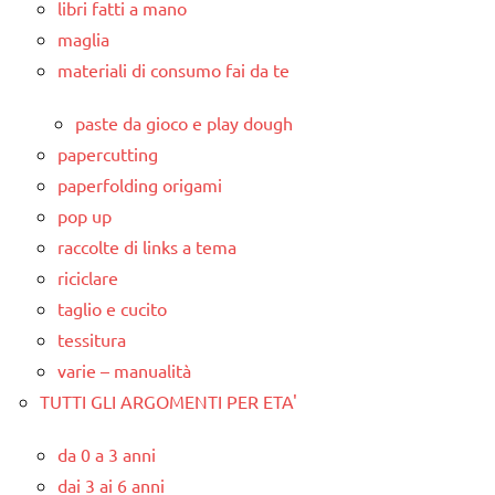
libri fatti a mano
maglia
materiali di consumo fai da te
paste da gioco e play dough
papercutting
paperfolding origami
pop up
raccolte di links a tema
riciclare
taglio e cucito
tessitura
varie – manualità
TUTTI GLI ARGOMENTI PER ETA'
da 0 a 3 anni
dai 3 ai 6 anni