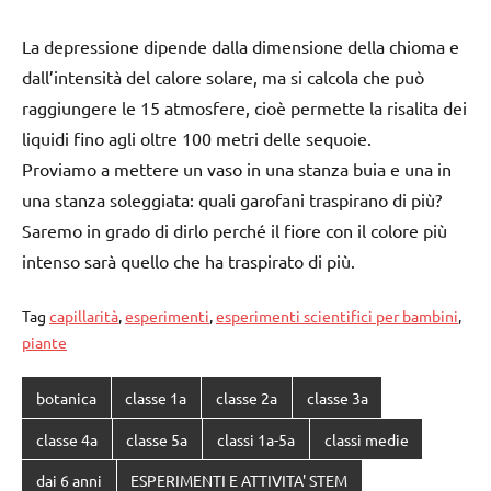
La depressione dipende dalla dimensione della chioma e
dall’intensità del calore solare, ma si calcola che può
raggiungere le 15 atmosfere, cioè permette la risalita dei
liquidi fino agli oltre 100 metri delle sequoie.
Proviamo a mettere un vaso in una stanza buia e una in
una stanza soleggiata: quali garofani traspirano di più?
Saremo in grado di dirlo perché il fiore con il colore più
intenso sarà quello che ha traspirato di più.
Tag
capillarità
,
esperimenti
,
esperimenti scientifici per bambini
,
piante
botanica
classe 1a
classe 2a
classe 3a
classe 4a
classe 5a
classi 1a-5a
classi medie
dai 6 anni
ESPERIMENTI E ATTIVITA' STEM