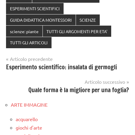
ESPERIMENTI SCIENTIFICI
GUIDA DIDATTICA MONTESSORI
SCIENZE
scienze: piante
TUTTI GLI ARGOMENTI PER ETA'
TUTTI GLI ARTICOLI
Navigazione
Articolo precedente
Esperimento scientifico: insalata di germogli
articoli
Articolo successivo
Quale forma è la migliore per una foglia?
ARTE IMMAGINE
acquarello
giochi d'arte