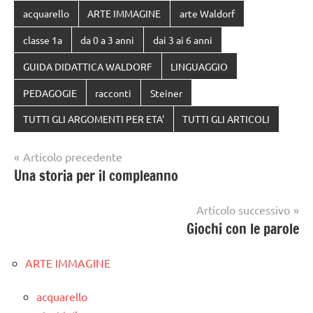
acquarello
ARTE IMMAGINE
arte Waldorf
classe 1a
da 0 a 3 anni
dai 3 ai 6 anni
GUIDA DIDATTICA WALDORF
LINGUAGGIO
PEDAGOGIE
racconti
Steiner
TUTTI GLI ARGOMENTI PER ETA'
TUTTI GLI ARTICOLI
Navigazione
Articolo precedente
Una storia per il compleanno
articoli
Articolo successivo
Giochi con le parole
ARTE IMMAGINE
acquarello