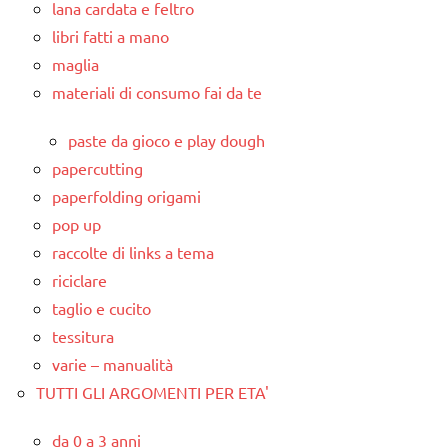
lana cardata e feltro
libri fatti a mano
maglia
materiali di consumo fai da te
paste da gioco e play dough
papercutting
paperfolding origami
pop up
raccolte di links a tema
riciclare
taglio e cucito
tessitura
varie – manualità
TUTTI GLI ARGOMENTI PER ETA'
da 0 a 3 anni