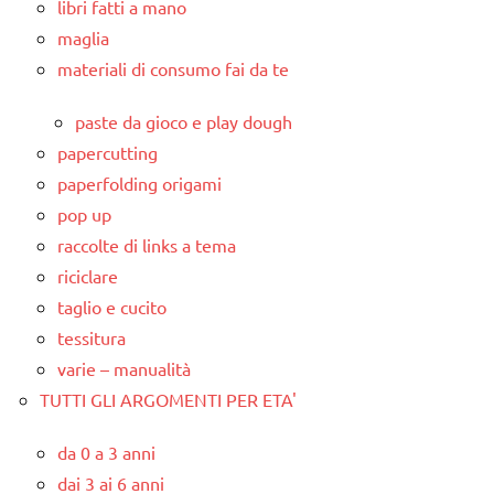
libri fatti a mano
maglia
materiali di consumo fai da te
paste da gioco e play dough
papercutting
paperfolding origami
pop up
raccolte di links a tema
riciclare
taglio e cucito
tessitura
varie – manualità
TUTTI GLI ARGOMENTI PER ETA'
da 0 a 3 anni
dai 3 ai 6 anni