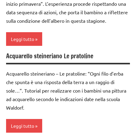
inizio primavera”. L’esperienza procede rispettando una
TUTTI GLI
classe
data sequenza di azioni, che porta il bambino a riflettere
ARGOMENTI
2a
sulla condizione dell’albero in questa stagione.
PER ETA'
dai
TUTTI GLI
3 ai
Leggi tutto
ARTICOLI
6
anni
Acquarello steineriano Le pratoline
acquarello
EBOOK
ARTE
Acquarello steineriano – Le pratoline: “Ogni filo d’erba
Festa
IMMAGINE
che spunta è una risposta della terra a un raggio di
degli
classi
alberi
sole…”. Tutorial per realizzare con i bambini una pittura
1a-5a
ad acquarello secondo le indicazioni date nella scuola
FESTE
dai
Waldorf.
DELL'ANNO
3 ai
SCIENZE
6
Leggi tutto
anni
scienze: