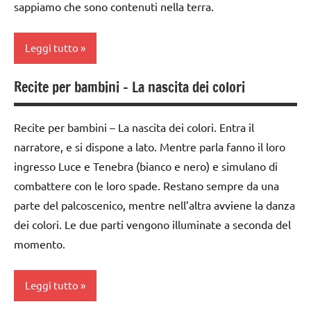
sappiamo che sono contenuti nella terra.
anni
classe
Festa
1a
Leggi tutto
degli
da 0
alberi
a 3
Recite per bambini – La nascita dei colori
acquarello
FESTE
anni
DELL'ANNO
ARTE
dai
Recite per bambini – La nascita dei colori. Entra il
IMMAGINE
Primavera
3 ai
narratore, e si dispone a lato. Mentre parla fanno il loro
6
classe
SCIENZE
ingresso Luce e Tenebra (bianco e nero) e simulano di
anni
1a
combattere con le loro spade. Restano sempre da una
scienze:
GUIDA
classe
parte del palcoscenico, mentre nell’altra avviene la danza
piante
DIDATTICA
2a
dei colori. Le due parti vengono illuminate a seconda del
STAGIONI
WALDORF
momento.
classe
TUTTI GLI
LINGUAGGIO
3a
ARGOMENTI
Leggi tutto
PEDAGOGIE
dai
PER ETA'
3 ai