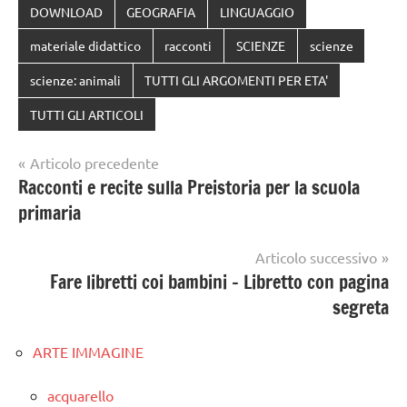
DOWNLOAD
GEOGRAFIA
LINGUAGGIO
materiale didattico
racconti
SCIENZE
scienze
scienze: animali
TUTTI GLI ARGOMENTI PER ETA'
TUTTI GLI ARTICOLI
Navigazione
Articolo precedente
Racconti e recite sulla Preistoria per la scuola
articoli
primaria
Articolo successivo
Fare libretti coi bambini – Libretto con pagina
segreta
ARTE IMMAGINE
acquarello