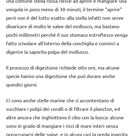
una comune stella rossa riesce ad aprire e mangiare una
vongola in poco meno di 30 minuti; il termine “aprire”
però non è del tutto esatto: alla stella infatti non serve
divaricare di molto le valve del mollusco, ma bastano
pochi millimetri perchè il suo stomaco estroflesso venga
fatto scivolare all’interno della conchiglia e cominci a
digerire la saporita polpa del mollusco.
Il processo di digestione richiede otto ore, ma alcune
specie hanno una digestione che può durare anche
quindici giorni.
Ci sono anche stelle marine che si accontentano di
succhiare i polipi dei coralli o di filtrare il plancton, ed
altre ancora che inghiottono il cibo con la bocca: alcune
sono in grado di mangiare i ricci di mare interi senza
preoccuparsi delle spine, e in alcuni casi la preda ingerita