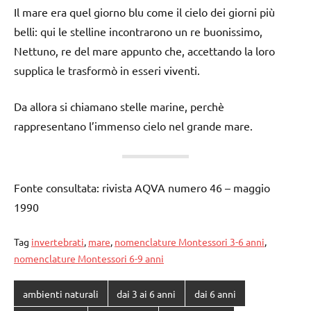
Il mare era quel giorno blu come il cielo dei giorni più
belli: qui le stelline incontrarono un re buonissimo,
Nettuno, re del mare appunto che, accettando la loro
supplica le trasformò in esseri viventi.
Da allora si chiamano stelle marine, perchè
rappresentano l’immenso cielo nel grande mare.
Fonte consultata: rivista AQVA numero 46 – maggio
1990
Tag
invertebrati
,
mare
,
nomenclature Montessori 3-6 anni
,
nomenclature Montessori 6-9 anni
ambienti naturali
dai 3 ai 6 anni
dai 6 anni