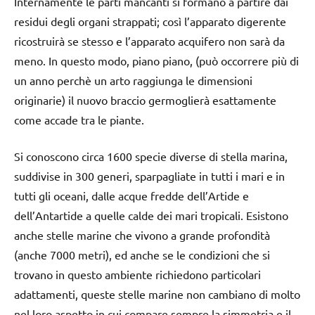
Internamente le parti mancanti si formano a partire dai
residui degli organi strappati; così l’apparato digerente
ricostruirà se stesso e l’apparato acquifero non sarà da
meno. In questo modo, piano piano, (può occorrere più di
un anno perchè un arto raggiunga le dimensioni
originarie) il nuovo braccio germoglierà esattamente
come accade tra le piante.
Si conoscono circa 1600 specie diverse di stella marina,
suddivise in 300 generi, sparpagliate in tutti i mari e in
tutti gli oceani, dalle acque fredde dell’Artide e
dell’Antartide a quelle calde dei mari tropicali. Esistono
anche stelle marine che vivono a grande profondità
(anche 7000 metri), ed anche se le condizioni che si
trovano in questo ambiente richiedono particolari
adattamenti, queste stelle marine non cambiano di molto
nel loro aspetto in cui compare sempre la simmetria e il