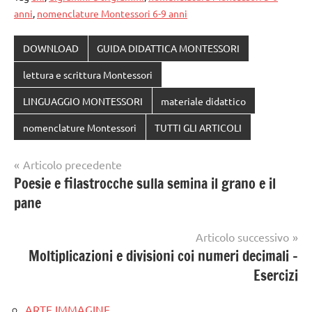
anni
,
nomenclature Montessori 6-9 anni
DOWNLOAD
GUIDA DIDATTICA MONTESSORI
lettura e scrittura Montessori
LINGUAGGIO MONTESSORI
materiale didattico
nomenclature Montessori
TUTTI GLI ARTICOLI
Navigazione
Articolo precedente
Poesie e filastrocche sulla semina il grano e il
articoli
pane
Articolo successivo
Moltiplicazioni e divisioni coi numeri decimali –
Esercizi
ARTE IMMAGINE