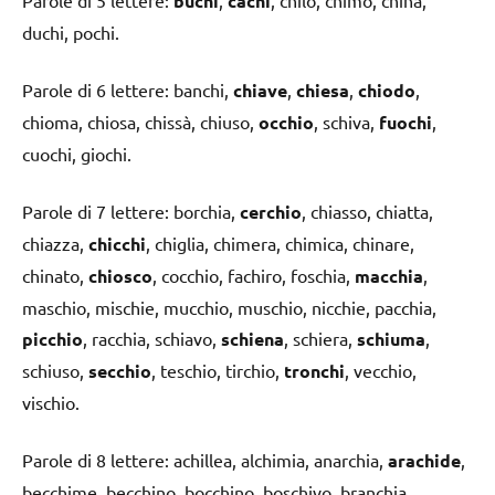
buchi
cachi
duchi, pochi.
Parole di 6 lettere: banchi,
chiave
,
chiesa
,
chiodo
,
chioma, chiosa, chissà, chiuso,
occhio
, schiva,
fuochi
,
cuochi, giochi.
Parole di 7 lettere: borchia,
cerchio
, chiasso, chiatta,
chiazza,
chicchi
, chiglia, chimera, chimica, chinare,
chinato,
chiosco
, cocchio, fachiro, foschia,
macchia
,
maschio, mischie, mucchio, muschio, nicchie, pacchia,
picchio
, racchia, schiavo,
schiena
, schiera,
schiuma
,
schiuso,
secchio
, teschio, tirchio,
tronchi
, vecchio,
vischio.
Parole di 8 lettere: achillea, alchimia, anarchia,
arachide
,
becchime, becchino, bocchino, boschivo, branchia,