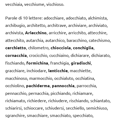
vecchiaia, vecchiume, vischioso.
Parole di 10 lettere: adocchiare, adocchiato, alchimista,
archibugio, architetto, architrave, archiviare, archiviato,
archivista,
Arlecchino
, arricchire, arricchito, attecchire,
attecchito, autarchia, autarchico, baracchino, catechismo,
cerchietto
, chilometro,
chiocciola
,
conchiglia
,
cornacchia
, crocicchio, cucchiaino, dichiarare, dichiarato,
fischiando,
formichina
, franchigia,
giradischi
,
gracchiare, inchiodare,
lenticchie
, macchiette,
macchinoso, marmocchio, occhialuto, occhiatina,
occhiolino,
pachiderma
,
pannocchia
, parrocchia,
pennacchio, pernacchia, picchiando, richiamare,
richiamato, richiedere, richiudere, rischiando, schiantato,
schiarirsi, schioccare, schiudersi, secchiello, semichiuso,
sgranchire, smacchiare, smacchiato, specchiato,