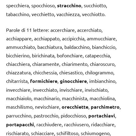
specchiera, spocchioso,
stracchino
, succhiotto,
tabacchino, vecchietto, vacchiezza, vecchiotto.
Parole di 11 lettere: accerchiare, accerchiato,
acchiappare, acchiappato, accipicchia, ammucchiare,
ammucchiato, bacchiatura, baldacchino, bianchiccio,
bicchierino, birichinata, bofonchiare, catapecchia,
chiacchiera, chiaramente, chiarimento, chiaroscuro,
chiazzatura, chicchessia, chiesastico, chilogrammo,
chitarrista,
formichiere
,
ginocchiere
, imbianchino,
invecchiare, invecchiato, invischiare, invischiato,
macchiaiolo, macchinario, macchinista, macchiolina,
maschilismo, nevischiare,
orecchiette
,
parchimetro
,
parrucchino, pastrocchio, pidocchioso,
portachiavi
,
portapacchi
, racchiudere, racchiusero, ridacchiare,
rischiarato, schiacciare, schifiltoso, schiumogeno,