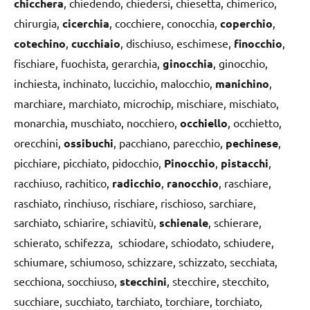
chicchera
, chiedendo, chiedersi, chiesetta, chimerico,
chirurgia,
cicerchia
, cocchiere, conocchia,
coperchio
,
cotechino
,
cucchiaio
, dischiuso, eschimese,
finocchio
,
fischiare, fuochista, gerarchia,
ginocchia
, ginocchio,
inchiesta, inchinato, luccichio, malocchio,
manichino
,
marchiare, marchiato, microchip, mischiare, mischiato,
monarchia, muschiato, nocchiero,
occhiello
, occhietto,
orecchini,
ossibuchi
, pacchiano, parecchio,
pechinese
,
picchiare, picchiato, pidocchio,
Pinocchio
,
pistacchi
,
racchiuso, rachitico,
radicchio
,
ranocchio
, raschiare,
raschiato, rinchiuso, rischiare, rischioso, sarchiare,
sarchiato, schiarire, schiavitù,
schienale
, schierare,
schierato, schifezza, schiodare, schiodato, schiudere,
schiumare, schiumoso, schizzare, schizzato, secchiata,
secchiona, socchiuso,
stecchini
, stecchire, stecchito,
succhiare, succhiato, tarchiato, torchiare, torchiato,