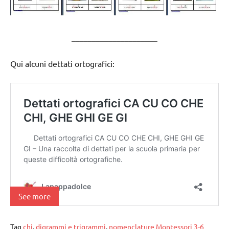
_____________________
Qui alcuni dettati ortografici:
See more
Tag
chi
,
digrammi e trigrammi
,
nomenclature Montessori 3-6