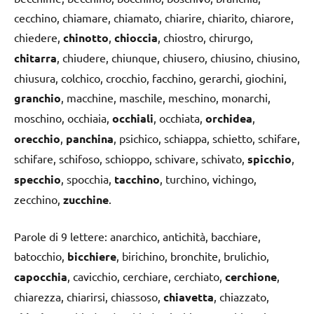
cecchino, chiamare, chiamato, chiarire, chiarito, chiarore,
chiedere,
chinotto
,
chioccia
, chiostro, chirurgo,
chitarra
, chiudere, chiunque, chiusero, chiusino, chiusino,
chiusura, colchico, crocchio, facchino, gerarchi, giochini,
granchio
, macchine, maschile, meschino, monarchi,
moschino, occhiaia,
occhiali
, occhiata,
orchidea
,
orecchio
,
panchina
, psichico, schiappa, schietto, schifare,
schifare, schifoso, schioppo, schivare, schivato,
spicchio
,
specchio
, spocchia,
tacchino
, turchino, vichingo,
zecchino,
zucchine
.
Parole di 9 lettere: anarchico, antichità, bacchiare,
batocchio,
bicchiere
, birichino, bronchite, brulichio,
capocchia
, cavicchio, cerchiare, cerchiato,
cerchione
,
chiarezza, chiarirsi, chiassoso,
chiavetta
, chiazzato,