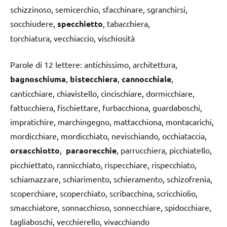
schizzinoso, semicerchio, sfacchinare, sgranchirsi,
socchiudere,
specchietto
, tabacchiera,
torchiatura, vecchiaccio, vischiosità
Parole di 12 lettere: antichissimo, architettura,
bagnoschiuma
,
bistecchiera
,
cannocchiale
,
canticchiare, chiavistello, cincischiare, dormicchiare,
fattucchiera, fischiettare, furbacchiona, guardaboschi,
impratichire, marchingegno, mattacchiona, montacarichi,
mordicchiare, mordicchiato, nevischiando, occhiataccia,
orsacchiotto
,
paraorecchie
, parrucchiera, picchiatello,
picchiettato, rannicchiato, rispecchiare, rispecchiato,
schiamazzare, schiarimento, schieramento, schizofrenia,
scoperchiare, scoperchiato, scribacchina, scricchiolio,
smacchiatore, sonnacchioso, sonnecchiare, spidocchiare,
tagliaboschi, vecchierello, vivacchiando