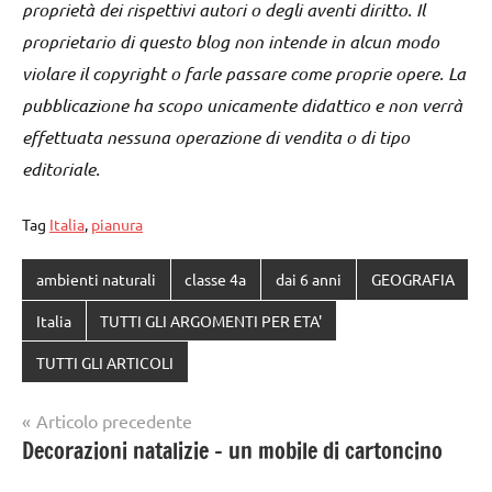
proprietà dei rispettivi autori o degli aventi diritto. Il
proprietario di questo blog non intende in alcun modo
violare il copyright o farle passare come proprie opere. La
pubblicazione ha scopo unicamente didattico e non verrà
effettuata nessuna operazione di vendita o di tipo
editoriale.
Tag
Italia
,
pianura
ambienti naturali
classe 4a
dai 6 anni
GEOGRAFIA
Italia
TUTTI GLI ARGOMENTI PER ETA'
TUTTI GLI ARTICOLI
Navigazione
Articolo precedente
Decorazioni natalizie – un mobile di cartoncino
articoli