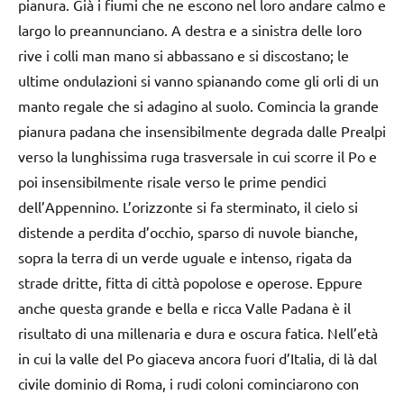
pianura. Già i fiumi che ne escono nel loro andare calmo e
largo lo preannunciano. A destra e a sinistra delle loro
rive i colli man mano si abbassano e si discostano; le
ultime ondulazioni si vanno spianando come gli orli di un
manto regale che si adagino al suolo. Comincia la grande
pianura padana che insensibilmente degrada dalle Prealpi
verso la lunghissima ruga trasversale in cui scorre il Po e
poi insensibilmente risale verso le prime pendici
dell’Appennino. L’orizzonte si fa sterminato, il cielo si
distende a perdita d’occhio, sparso di nuvole bianche,
sopra la terra di un verde uguale e intenso, rigata da
strade dritte, fitta di città popolose e operose. Eppure
anche questa grande e bella e ricca Valle Padana è il
risultato di una millenaria e dura e oscura fatica. Nell’età
in cui la valle del Po giaceva ancora fuori d’Italia, di là dal
civile dominio di Roma, i rudi coloni cominciarono con