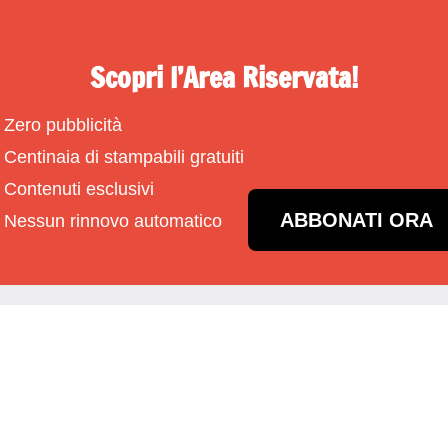
Scopri l’Area Riservata!
Zero pubblicità
Centinaia di stampabili gratuiti
Contenuti esclusivi
ABBONATI ORA
Nessun rinnovo automatico