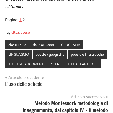
editoriale.
Pagine:
1
2
Tag
città
,
paese
classi 1a-5a
dai 3 ai 6 anni
GEOGRAFIA
LINGUAGGIO
poesie / geografia
poesie e filastrocche
TUTTI GLI ARGOMENTI PER ETA'
TUTTI GLI ARTICOLI
Navigazione
Articolo precedente
L’uso delle schede
articoli
Articolo successivo
Metodo Montessori: metodologia di
insegnamento, dal capitolo IV – Il metodo