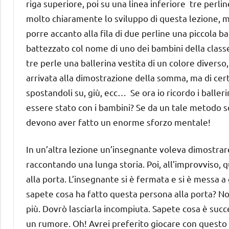
riga superiore, poi su una linea inferiore tre perli
molto chiaramente lo sviluppo di questa lezione, m
porre accanto alla fila di due perline una piccola b
battezzato col nome di uno dei bambini della classe,
tre perle una ballerina vestita di un colore divers
arrivata alla dimostrazione della somma, ma di cert
spostandoli su, giù, ecc… Se ora io ricordo i balle
essere stato con i bambini? Se da un tale metodo so
devono aver fatto un enorme sforzo mentale!
In un’altra lezione un’insegnante voleva dimostrare
raccontando una lunga storia. Poi, all’improvviso
alla porta. L’insegnante si è fermata e si è messa 
sapete cosa ha fatto questa persona alla porta? Non
più. Dovrò lasciarla incompiuta. Sapete cosa è suc
un rumore. Oh! Avrei preferito giocare con quest