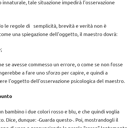
o innaturale, tale situazione impedirà l’osservazione
 le regole di semplicità, brevità e verità non è
come una spiegazione dell’oggetto, il maestro dovrà:
;
come se avesse commesso un errore, o come se non fosse
gerebbe a fare uno sforzo per capire, e quindi a
ere l’oggetto dell’osservazione psicologica del maestro.
 punto
 bambino i due colori rosso e blu, e che quindi voglia
o. Dice, dunque: -Guarda questo-. Poi, mostrandogli il
l tono di voce e pronunciando la parola “rosso” lentamente