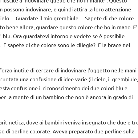
 riuscite a indovinare quello che ho in mano?-. Questo
possono indovinare, e quindi attira la loro attenzione
 cielo… Guardate il mio grembiule… Sapete di che colore
lto bene allora, guardare questo colore che ho in mano. E’
E’ blu. Ora guardatevi intorno e vedete se è possibile
E sapete di che colore sono le ciliegie? E la brace nel
orzo inutile di cercare di indovinare l’oggetto nelle mani
uotata una confusione di idee varie (il cielo, il grembiule
questa confusione il riconoscimento dei due colori blu e
 per la mente di un bambino che non è ancora in grado di
 aritmetica, dove ai bambini veniva insegnato che due e tr
uso di perline colorate. Aveva preparato due perline sulla