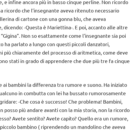
ne, e infine ancora più in basso cinque perline. Non ricordo
a ricordo che l’insegnante aveva ritenuto necessario
allerina di cartone con una gonna blu, che aveva
 dicendo: -Questa è Mariettina-. E poi, accanto alle altre
o, “Gigina”. Non so esattamente come l’insegnante sia poi
o ha parlato a lungo con questi piccoli danzatori,
rini più chiaramente del processo di aritmetica, come deve
no stati in grado di apprendere che due più tre fa cinque
 ai bambini la differenza tra rumore e suono. Ha iniziato
, qualcuno in combutta con lei ha bussato rumorosamente
a gridare: -Che cosa è successo! Che problema! Bambini,
 posso più andare avanti con la mia storia, non la ricordo
cesso? Avete sentito? Avete capito? Quello era un rumore,
o piccolo bambino ( riprendendo un mandolino che aveva