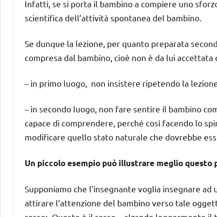
Infatti, se si porta il bambino a compiere uno sforz
scientifica dell’attività spontanea del bambino.
Se dunque la lezione, per quanto preparata secondo
compresa dal bambino, cioè non è da lui accettata 
– in primo luogo, non insistere ripetendo la lezione
– in secondo luogo, non fare sentire il bambino 
capace di comprendere, perché così facendo lo spin
modificare quello stato naturale che dovrebbe ess
Un piccolo esempio può illustrare meglio questo
Supponiamo che l’insegnante voglia insegnare ad un
attirare l’attenzione del bambino verso tale oggett
rosso: -Questo è il rosso.-, alzando leggermente i