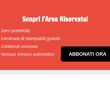
Scopri l’Area Riservata!
Zero pubblicità
Centinaia di stampabili gratuiti
Contenuti esclusivi
ABBONATI ORA
Nessun rinnovo automatico