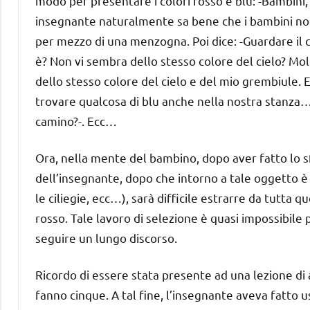
modo per presentare i colori rosso e blu: -Bambini,
insegnante naturalmente sa bene che i bambini non 
per mezzo di una menzogna. Poi dice: -Guardare il
è? Non vi sembra dello stesso colore del cielo? Mo
dello stesso colore del cielo e del mio grembiule. 
trovare qualcosa di blu anche nella nostra stanza… 
camino?-. Ecc…
Ora, nella mente del bambino, dopo aver fatto lo sf
dell’insegnante, dopo che intorno a tale oggetto è r
le ciliegie, ecc…), sarà difficile estrarre da tutta 
rosso. Tale lavoro di selezione è quasi impossibile
seguire un lungo discorso.
Ricordo di essere stata presente ad una lezione di
fanno cinque. A tal fine, l’insegnante aveva fatto 