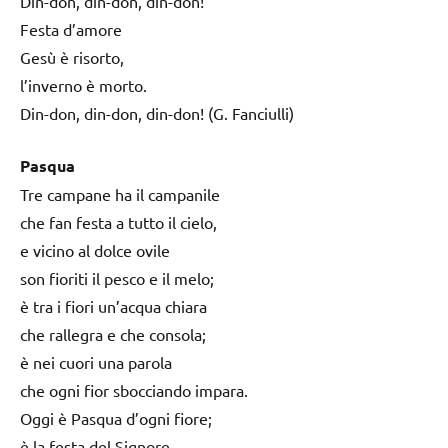
Din-don, din-don, din-don!
Festa d’amore
Gesù è risorto,
l’inverno è morto.
Din-don, din-don, din-don! (G. Fanciulli)
Pasqua
Tre campane ha il campanile
che fan festa a tutto il cielo,
e vicino al dolce ovile
son fioriti il pesco e il melo;
è tra i fiori un’acqua chiara
che rallegra e che consola;
è nei cuori una parola
che ogni fior sbocciando impara.
Oggi è Pasqua d’ogni fiore;
è la festa del Signore.