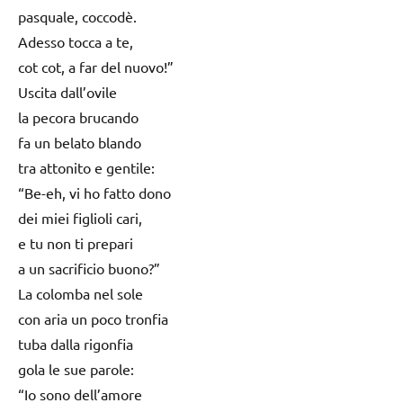
pasquale, coccodè.
Adesso tocca a te,
cot cot, a far del nuovo!”
Uscita dall’ovile
la pecora brucando
fa un belato blando
tra attonito e gentile:
“Be-eh, vi ho fatto dono
dei miei figlioli cari,
e tu non ti prepari
a un sacrificio buono?”
La colomba nel sole
con aria un poco tronfia
tuba dalla rigonfia
gola le sue parole:
“Io sono dell’amore