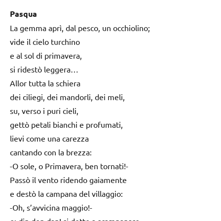
Pasqua
La gemma aprì, dal pesco, un occhiolino;
vide il cielo turchino
e al sol di primavera,
si ridestò leggera…
Allor tutta la schiera
dei ciliegi, dei mandorli, dei meli,
su, verso i puri cieli,
gettò petali bianchi e profumati,
lievi come una carezza
cantando con la brezza:
-O sole, o Primavera, ben tornati!-
Passò il vento ridendo gaiamente
e destò la campana del villaggio:
-Oh, s’avvicina maggio!-
e: din don dan! si dette a scampanare.