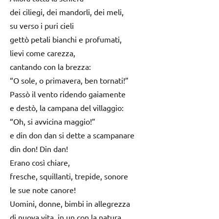
dei ciliegi, dei mandorli, dei meli,
su verso i puri cieli
gettò petali bianchi e profumati,
lievi come carezza,
cantando con la brezza:
“O sole, o primavera, ben tornati!”
Passò il vento ridendo gaiamente
e destò, la campana del villaggio:
“Oh, si avvicina maggio!”
e din don dan si dette a scampanare
din don! Din dan!
Erano così chiare,
fresche, squillanti, trepide, sonore
le sue note canore!
Uomini, donne, bimbi in allegrezza
di nuova vita, in un con la natura