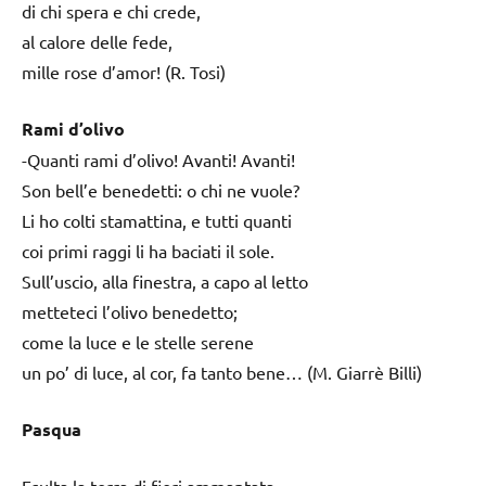
di chi spera e chi crede,
al calore delle fede,
mille rose d’amor! (R. Tosi)
Rami d’olivo
-Quanti rami d’olivo! Avanti! Avanti!
Son bell’e benedetti: o chi ne vuole?
Li ho colti stamattina, e tutti quanti
coi primi raggi li ha baciati il sole.
Sull’uscio, alla finestra, a capo al letto
metteteci l’olivo benedetto;
come la luce e le stelle serene
un po’ di luce, al cor, fa tanto bene… (M. Giarrè Billi)
Pasqua
Esulta la terra di fiori ammantata