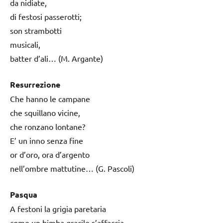
da nidiate,
di festosi passerotti;
son strambotti
musicali,
batter d’ali… (M. Argante)
Resurrezione
Che hanno le campane
che squillano vicine,
che ronzano lontane?
E’ un inno senza fine
or d’oro, ora d’argento
nell’ombre mattutine… (G. Pascoli)
Pasqua
A festoni la grigia paretaria
come un bimba gracile s’affaccia