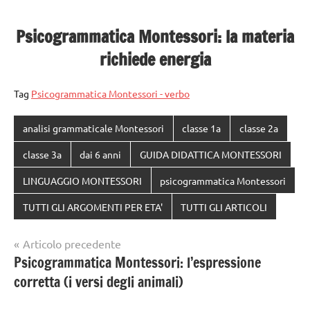
Psicogrammatica Montessori: la materia
richiede energia
Tag
Psicogrammatica Montessori - verbo
analisi grammaticale Montessori
classe 1a
classe 2a
classe 3a
dai 6 anni
GUIDA DIDATTICA MONTESSORI
LINGUAGGIO MONTESSORI
psicogrammatica Montessori
TUTTI GLI ARGOMENTI PER ETA'
TUTTI GLI ARTICOLI
Navigazione
Articolo precedente
Psicogrammatica Montessori: l’espressione
articoli
corretta (i versi degli animali)