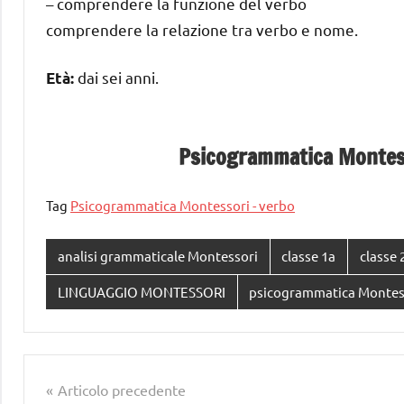
– comprendere la funzione del verbo
comprendere la relazione tra verbo e nome.
dai sei anni.
Età:
Psicogrammatica Montesso
Tag
Psicogrammatica Montessori - verbo
analisi grammaticale Montessori
classe 1a
classe 
LINGUAGGIO MONTESSORI
psicogrammatica Montes
Navigazione
Articolo precedente