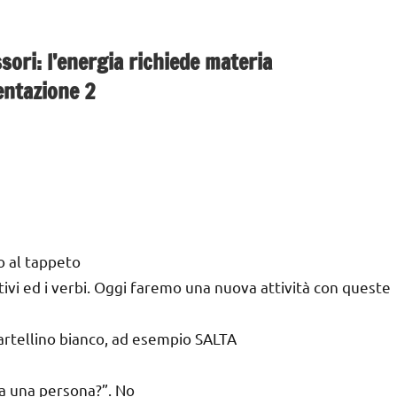
ri: l’energia richiede materia
entazione 2
o al tappeto
ttivi ed i verbi. Oggi faremo una nuova attività con queste
artellino bianco, ad esempio SALTA
za una persona?”. No