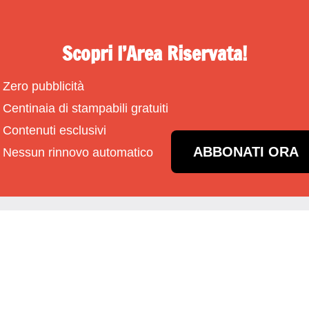
Scopri l’Area Riservata!
Zero pubblicità
Centinaia di stampabili gratuiti
Contenuti esclusivi
ABBONATI ORA
Nessun rinnovo automatico