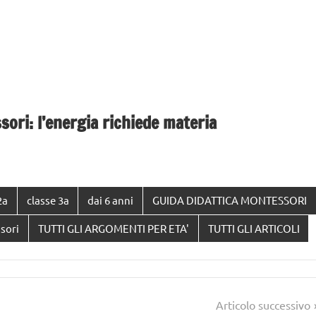
ri: l’energia richiede materia
2a
classe 3a
dai 6 anni
GUIDA DIDATTICA MONTESSORI
sori
TUTTI GLI ARGOMENTI PER ETA'
TUTTI GLI ARTICOLI
Articolo successivo