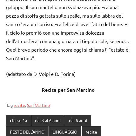
galoppo. Il suo mantello non svolazzava più. Era una
pezza di stoffa gettata sulle spalle, ma sulle labbra del
santo c’era un sorriso. Era felice di aver fatto del bene. E
il cielo lo premiò con una improvvisa dolcezza
dell’atmosfera, con una giornata di tiepido sole, sereno…
Quel breve periodo che ancora oggi si chiama l’ “estate di
San Martino”.
(adattato da D. Volpi e D. Forina)
Recita per San Martino
Tag
recite
,
San Martino
classe 1a
dai 3 ai 6 anni
dai 6 anni
FESTE DELL'ANNO
LINGUAGGIO
recite