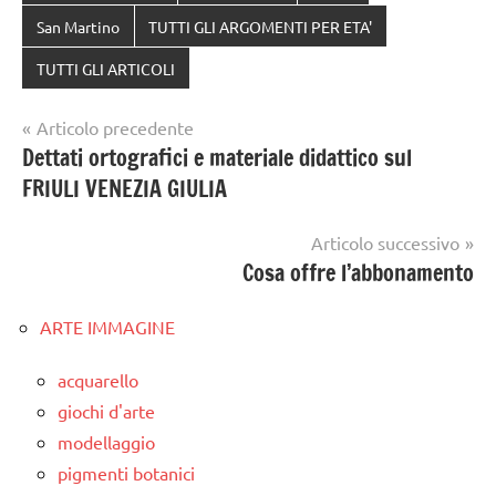
San Martino
TUTTI GLI ARGOMENTI PER ETA'
TUTTI GLI ARTICOLI
Navigazione
Articolo precedente
Dettati ortografici e materiale didattico sul
articoli
FRIULI VENEZIA GIULIA
Articolo successivo
Cosa offre l’abbonamento
ARTE IMMAGINE
acquarello
giochi d'arte
modellaggio
pigmenti botanici