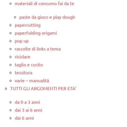
materiali di consumo fai da te
paste da gioco e play dough
papercutting
paperfolding origami
pop up
raccolte di links a tema
riciclare
taglio e cucito
tessitura
varie – manualità
TUTTI GLI ARGOMENTI PER ETA'
da 0 a 3 anni
dai 3 ai 6 anni
dai 6 anni