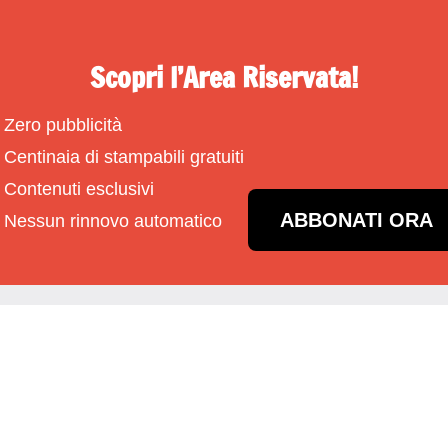
Scopri l’Area Riservata!
Zero pubblicità
Centinaia di stampabili gratuiti
Contenuti esclusivi
ABBONATI ORA
Nessun rinnovo automatico