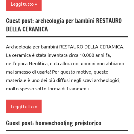
TUTORIAL
la
Leggi tutto
Preistoria
TUTTI GLI
Guest post: archeologia per bambini RESTAURO
ARGOMENTI
libri
classe
PER ETA'
fatti
DELLA CERAMICA
3a
a
TUTTI GLI
la
mano
ARTICOLI
Archeologia per bambini RESTAURO DELLA CERAMICA.
Preistoria
storia
La ceramica è stata inventata circa 10.000 anni fa,
varie -
TUTTI GLI
dell'arte
nell’epoca Neolitica, e da allora noi uomini non abbiamo
manualità
ARGOMENTI
mai smesso di usarla! Per questo motivo, questo
TUTORIAL
PER ETA'
materiale è uno dei più diffusi negli scavi archeologici,
TUTTI GLI
TUTTI GLI
molto spesso sotto forma di frammenti.
ARGOMENTI
ARTICOLI
PER ETA'
Leggi tutto
TUTTI GLI
ARTICOLI
Guest post: homeschooling preistorico
classe
3a