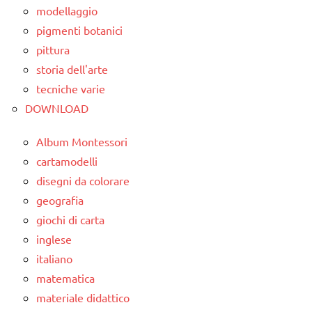
del
modellaggio
storia
passato
pigmenti botanici
poesie
STORIA
pittura
/
storia dell'arte
TUTTI GLI
storia
ARGOMENTI
tecniche varie
poesie e
PER ETA'
DOWNLOAD
filastrocche
TUTTI GLI
Album Montessori
TUTTI GLI
ARTICOLI
ARGOMENTI
cartamodelli
PER ETA'
disegni da colorare
geografia
TUTTI GLI
ARTICOLI
giochi di carta
inglese
italiano
matematica
materiale didattico