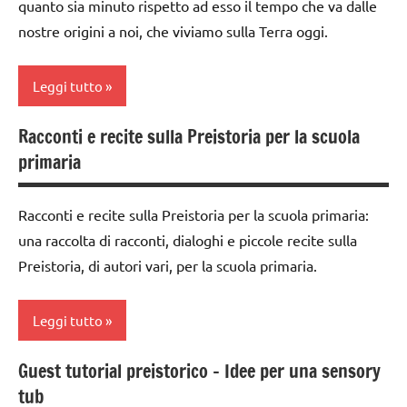
quanto sia minuto rispetto ad esso il tempo che va dalle
nostre origini a noi, che viviamo sulla Terra oggi.
racconti
STORIA
Leggi tutto
TUTTI GLI
ARGOMENTI
Racconti e recite sulla Preistoria per la scuola
dai
PER ETA'
primaria
6
TUTTI GLI
anni
ARTICOLI
Racconti e recite sulla Preistoria per la scuola primaria:
EDUCAZIONE
una raccolta di racconti, dialoghi e piccole recite sulla
COSMICA
Preistoria, di autori vari, per la scuola primaria.
GUIDA
DIDATTICA
MONTESSORI
Leggi tutto
intuizione
Guest tutorial preistorico – Idee per una sensory
del
classe
tub
passato
3a