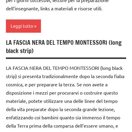
dell’insegnante, links a materiali e risorse utili.
Leggi tutto
LA FASCIA NERA DEL TEMPO MONTESSORI (long
dai
black strip)
6
anni
LA FASCIA NERA DEL TEMPO MONTESSORI (long black
EDUCAZIONE
strip) si presenta tradizionalmente dopo la seconda fiaba
COSMICA
cosmica, e per preparare la terza. Se non avete a
GUIDA
disposizione i mezzi per procurarvi o costruire questo
DIDATTICA
materiale, potete utilizzare una delle linee del tempo
MONTESSORI
della vita preparate dopo la seconda grande lezione,
la
enfatizzando coi bambini quanto sia immenso il tempo
Preistoria
della Terra prima della comparsa dell’essere umano, e
LINGUAGGIO