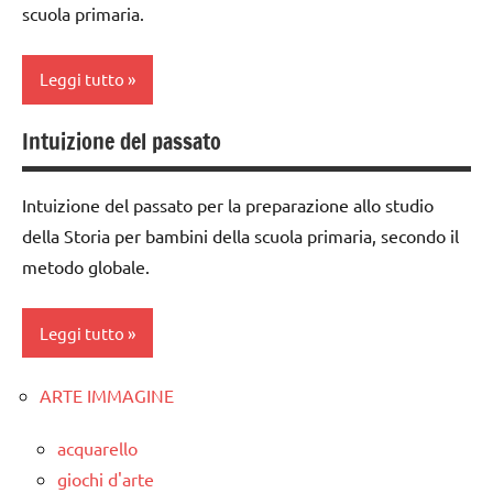
scuola primaria.
anni
dai
Leggi tutto
3 ai
6
anni
Intuizione del passato
classe
2a
GUIDA
DIDATTICA
Intuizione del passato per la preparazione allo studio
classe
MONTESSORI
della Storia per bambini della scuola primaria, secondo il
3a
metodo globale.
la
classe
Preistoria
4a
Leggi tutto
TUTTI GLI
classe
ARGOMENTI
5a
PER ETA'
ARTE IMMAGINE
classe
LINGUAGGIO
1a
TUTTI GLI
acquarello
ARTICOLI
materiale
intuizione
giochi d'arte
vario