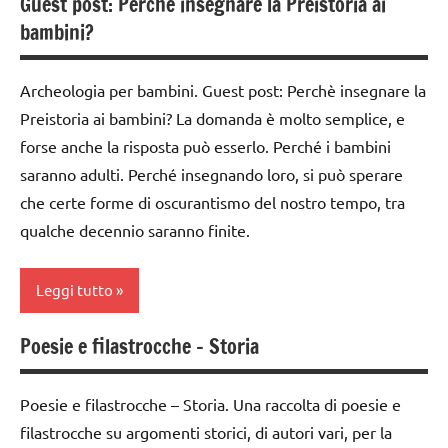
Guest post: Perchè insegnare la Preistoria ai
classe
gite
bambini?
3a
la
la
Preistoria
Archeologia per bambini. Guest post: Perchè insegnare la
Preistoria
TUTTI GLI
Preistoria ai bambini? La domanda è molto semplice, e
TUTTI GLI
ARGOMENTI
forse anche la risposta può esserlo. Perché i bambini
ARGOMENTI
PER ETA'
saranno adulti. Perché insegnando loro, si può sperare
PER ETA'
che certe forme di oscurantismo del nostro tempo, tra
TUTTI GLI
TUTTI GLI
ARTICOLI
qualche decennio saranno finite.
ARTICOLI
Leggi tutto
Poesie e filastrocche – Storia
classe
3a
Poesie e filastrocche – Storia. Una raccolta di poesie e
da 0
filastrocche su argomenti storici, di autori vari, per la
a 3