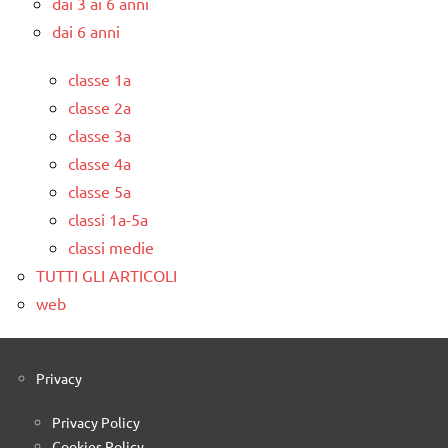
dai 3 ai 6 anni
dai 6 anni
classe 1a
classe 2a
classe 3a
classe 4a
classe 5a
classi 1a-5a
classi medie
TUTTI GLI ARTICOLI
web
Privacy
Privacy Policy
Cookies Policy