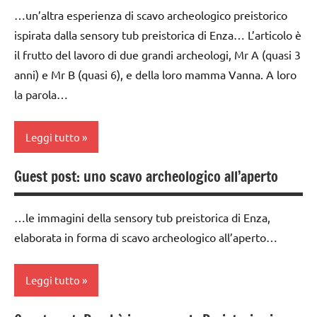
…un’altra esperienza di scavo archeologico preistorico
GIOCHI
ispirata dalla sensory tub preistorica di Enza… L’articolo è
MONTESSORI
il frutto del lavoro di due grandi archeologi, Mr A (quasi 3
GUIDA
anni) e Mr B (quasi 6), e della loro mamma Vanna. A loro
DIDATTICA
la parola…
MONTESSORI
la
Leggi tutto
Preistoria
sensory
Guest post: uno scavo archeologico all’aperto
classe
tubs
3a
TUTTI GLI
…le immagini della sensory tub preistorica di Enza,
dai
ARGOMENTI
elaborata in forma di scavo archeologico all’aperto…
3 ai
PER ETA'
6
TUTTI GLI
anni
Leggi tutto
ARTICOLI
GEOGRAFIA