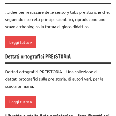
la
la
…idee per realizzare delle sensory tubs preistoriche che,
Preistoria
Preistoria
seguendo i corretti principi scientifici, riproducono uno
LINGUAGGIO
LINGUAGGIO
scavo archeologico in forma di gioco didattico…
materiale
racconti
vario
Leggi tutto
recite
storia
TUTTI GLI
racconti
Dettati ortografici PREISTORIA
classe
ARGOMENTI
3a
STORIA
PER ETA'
Dettati ortografici PREISTORIA – Una collezione di
dai
TUTTI GLI
TUTTI GLI
dettati ortografici sulla preistoria, di autori vari, per la
3 ai
ARGOMENTI
ARTICOLI
scuola primaria.
6
PER ETA'
anni
TUTTI GLI
Leggi tutto
GIOCHI
ARTICOLI
MONTESSORI