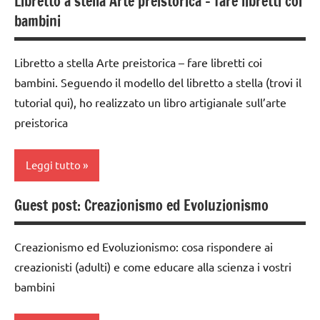
Libretto a stella Arte preistorica – fare libretti coi
classe
GUIDA
bambini
3a
DIDATTICA
MONTESSORI
dettati
Libretto a stella Arte preistorica – fare libretti coi
/ storia
la
bambini. Seguendo il modello del libretto a stella (trovi il
Preistoria
dettati
tutorial qui), ho realizzato un libro artigianale sull’arte
ortografici
paste
preistorica
da
la
gioco
Preistoria
e play
Leggi tutto
dough
LINGUAGGIO
Guest post: Creazionismo ed Evoluzionismo
sensory
TUTTI GLI
ARTE
tubs
ARGOMENTI
IMMAGINE
PER ETA'
Creazionismo ed Evoluzionismo: cosa rispondere ai
STORIA
carta
creazionisti (adulti) e come educare alla scienza i vostri
TUTTI GLI
SVILUPPO
classe
bambini
ARTICOLI
SENSORIALE
3a