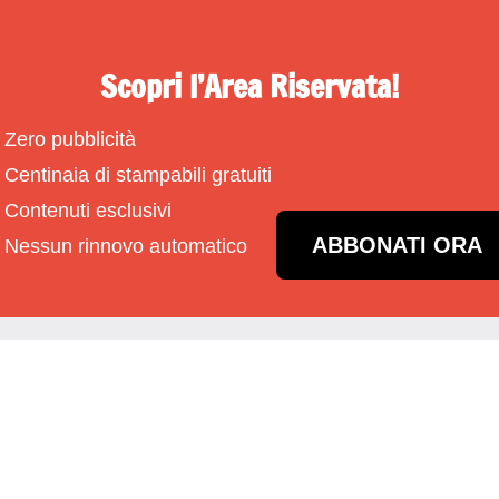
Scopri l’Area Riservata!
Zero pubblicità
Centinaia di stampabili gratuiti
Contenuti esclusivi
ABBONATI ORA
Nessun rinnovo automatico