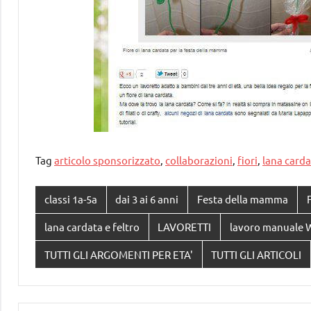
Tag
articolo sponsorizzato
,
collaborazioni
,
fiori
,
lana carda
classi 1a-5a
dai 3 ai 6 anni
Festa della mamma
lana cardata e feltro
LAVORETTI
lavoro manuale 
TUTTI GLI ARGOMENTI PER ETA'
TUTTI GLI ARTICOLI