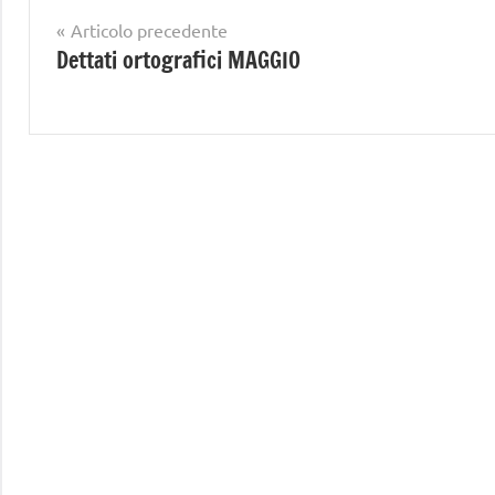
Navigazione
Articolo precedente
Dettati ortografici MAGGIO
articoli