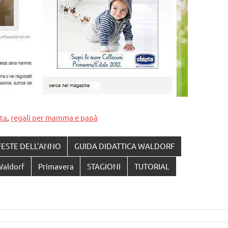
ta
,
regali per mamma e papà
FESTE DELL'ANNO
GUIDA DIDATTICA WALDORF
Waldorf
Primavera
STAGIONI
TUTORIAL