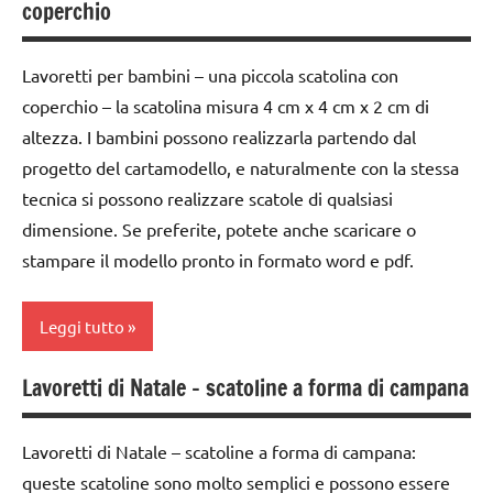
coperchio
settimana
di
avvento
Lavoretti per bambini – una piccola scatolina con
coperchio – la scatolina misura 4 cm x 4 cm x 2 cm di
calendari
dell'avvento
altezza. I bambini possono realizzarla partendo dal
progetto del cartamodello, e naturalmente con la stessa
carta
tecnica si possono realizzare scatole di qualsiasi
cartamodelli
dimensione. Se preferite, potete anche scaricare o
dai
stampare il modello pronto in formato word e pdf.
6
anni
Leggi tutto
DOWNLOAD
Lavoretti di Natale – scatoline a forma di campana
1a
FESTE
settimana
DELL'ANNO
di
Lavoretti di Natale – scatoline a forma di campana:
geometria
avvento
queste scatoline sono molto semplici e possono essere