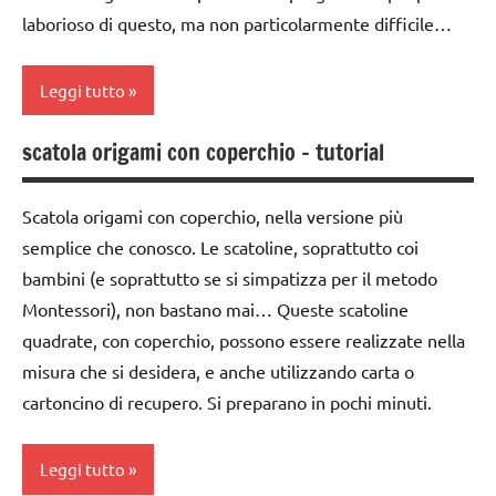
paperfolding
laborioso di questo, ma non particolarmente difficile…
origami
TUTORIAL
Leggi tutto
TUTTI GLI
scatola origami con coperchio – tutorial
ARTICOLI
carta
LAVORETTI
Scatola origami con coperchio, nella versione più
paperfolding
semplice che conosco. Le scatoline, soprattutto coi
origami
bambini (e soprattutto se si simpatizza per il metodo
Montessori), non bastano mai… Queste scatoline
TUTORIAL
quadrate, con coperchio, possono essere realizzate nella
TUTTI GLI
misura che si desidera, e anche utilizzando carta o
ARTICOLI
cartoncino di recupero. Si preparano in pochi minuti.
Leggi tutto