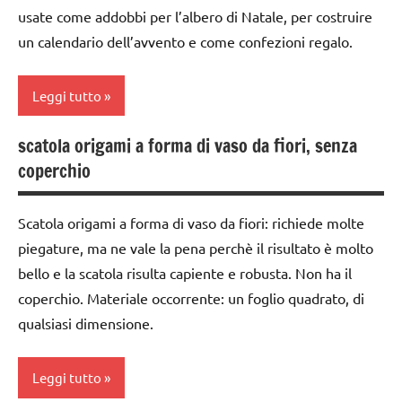
LAVORETTI
usate come addobbi per l’albero di Natale, per costruire
carta
un calendario dell’avvento e come confezioni regalo.
MATEMATICA
cartamodelli
Natale
dai
Leggi tutto
3 ai
paperfolding
6
origami
scatola origami a forma di vaso da fiori, senza
anni
1a
TUTORIAL
coperchio
settimana
dai
di
TUTTI GLI
6
avvento
ARGOMENTI
Scatola origami a forma di vaso da fiori: richiede molte
anni
PER ETA'
piegature, ma ne vale la pena perchè il risultato è molto
calendari
DOWNLOAD
dell'avvento
bello e la scatola risulta capiente e robusta. Non ha il
TUTTI GLI
FESTE
coperchio. Materiale occorrente: un foglio quadrato, di
ARTICOLI
carta
DELL'ANNO
qualsiasi dimensione.
cartamodelli
LAVORETTI
dai
Leggi tutto
Natale
3 ai