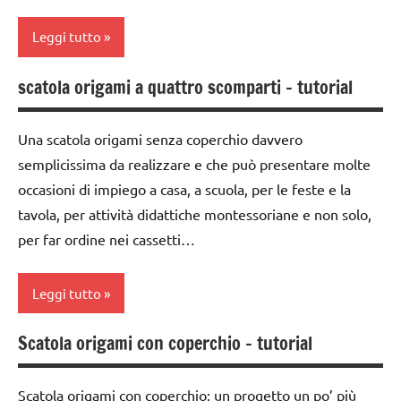
TUTTI GLI
TUTORIAL
Leggi tutto
ARTICOLI
TUTTI GLI
scatola origami a quattro scomparti – tutorial
ARGOMENTI
carta
PER ETA'
LAVORETTI
Una scatola origami senza coperchio davvero
TUTTI GLI
paperfolding
semplicissima da realizzare e che può presentare molte
ARTICOLI
origami
occasioni di impiego a casa, a scuola, per le feste e la
tavola, per attività didattiche montessoriane e non solo,
TUTORIAL
per far ordine nei cassetti…
TUTTI GLI
ARTICOLI
Leggi tutto
Scatola origami con coperchio – tutorial
carta
LAVORETTI
Scatola origami con coperchio: un progetto un po’ più