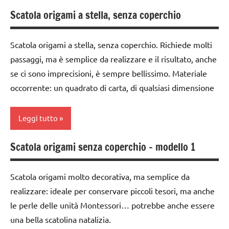
6
paperfolding
Scatola origami a stella, senza coperchio
carta
anni
origami
LAVORETTI
dai
TUTORIAL
Scatola origami a stella, senza coperchio. Richiede molti
6
paperfolding
passaggi, ma è semplice da realizzare e il risultato, anche
TUTTI GLI
anni
origami
ARGOMENTI
se ci sono imprecisioni, è sempre bellissimo. Materiale
DOWNLOAD
PER ETA'
occorrente: un quadrato di carta, di qualsiasi dimensione
TUTORIAL
FESTE
TUTTI GLI
TUTTI GLI
DELL'ANNO
ARTICOLI
Leggi tutto
ARTICOLI
LAVORETTI
Scatola origami senza coperchio – modello 1
carta
lavoretti
per
LAVORETTI
Scatola origami molto decorativa, ma semplice da
Natale
paperfolding
realizzare: ideale per conservare piccoli tesori, ma anche
Natale
origami
le perle delle unità Montessori… potrebbe anche essere
paperfolding
una bella scatolina natalizia.
TUTORIAL
origami