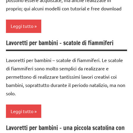
proprio; qui alcuni modelli con tutorial e free download
Leggi tutto
Lavoretti per bambini – scatole di fiammiferi
ARTE
IMMAGINE
Lavoretti per bambini – scatole di fiammiferi. Le scatole
tecniche
di fiammiferi sono molto semplici da realizzare e
varie
permettono di realizzare tantissimi lavori creativi coi
TUTTI GLI
bambini, soprattutto durante il periodo natalizio, ma non
ARTICOLI
solo.
Leggi tutto
Lavoretti per bambini – una piccola scatolina con
1a