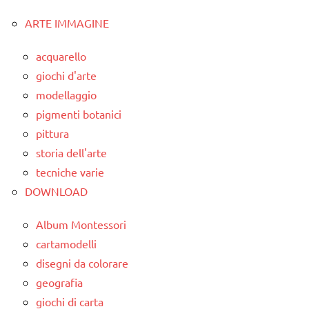
ARTE IMMAGINE
carta
costruire i
acquarello
materiali
giochi d'arte
Montessori
modellaggio
LAVORETTI
pigmenti botanici
pittura
paperfolding
storia dell'arte
origami
tecniche varie
TUTORIAL
DOWNLOAD
TUTTI GLI
ARTICOLI
Album Montessori
cartamodelli
disegni da colorare
geografia
giochi di carta