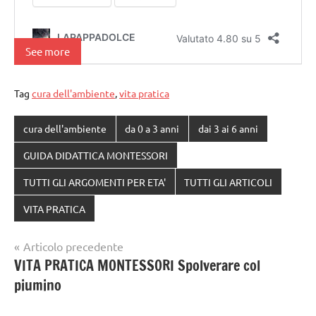
See more
Tag
cura dell'ambiente
,
vita pratica
cura dell'ambiente
da 0 a 3 anni
dai 3 ai 6 anni
GUIDA DIDATTICA MONTESSORI
TUTTI GLI ARGOMENTI PER ETA'
TUTTI GLI ARTICOLI
VITA PRATICA
Navigazione
Articolo precedente
VITA PRATICA MONTESSORI Spolverare col
articoli
piumino