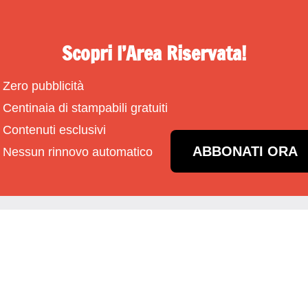
Scopri l’Area Riservata!
Zero pubblicità
Centinaia di stampabili gratuiti
Contenuti esclusivi
ABBONATI ORA
Nessun rinnovo automatico