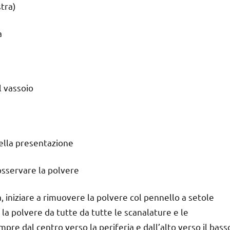
stra)
a
l vassoio
della presentazione
osservare la polvere
, iniziare a rimuovere la polvere col pennello a setole
la polvere da tutte da tutte le scanalature e le
mpre dal centro verso la periferia e dall’alto verso il bass