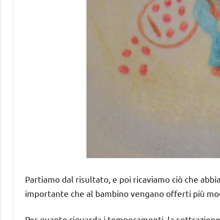
Partiamo dal risultato, e poi ricaviamo ciò che abb
importante che al bambino vengano offerti più modi
Per quanto riguarda i temperamenti, la sottrazione 