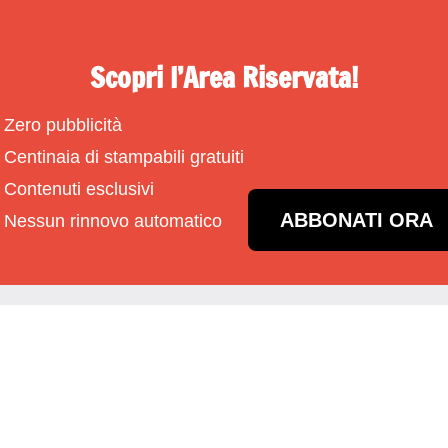
Scopri l’Area Riservata!
Zero pubblicità
Centinaia di stampabili gratuiti
Contenuti esclusivi
ABBONATI ORA
Nessun rinnovo automatico