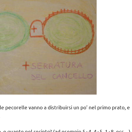
le pecorelle vanno a distribuirsi un po’ nel primo prato, e
.
, e quante nel recinto? (ad esempio 5+4, 4+5, 1+8, ecc…)