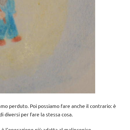
iamo perduto. Poi possiamo fare anche il contrario: è
 diversi per fare la stessa cosa.
è l’operazione più adatta al malinconico.