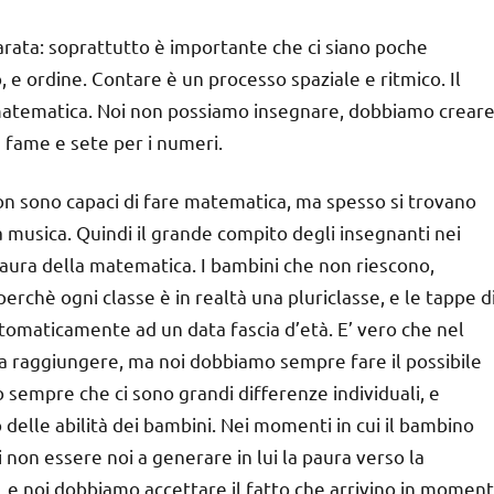
arata: soprattutto è importante che ci siano poche
 e ordine. Contare è un processo spaziale e ritmico. Il
matematica. Noi non possiamo insegnare, dobbiamo crear
 fame e sete per i numeri.
n sono capaci di fare matematica, ma spesso si trovano
musica. Quindi il grande compito degli insegnanti nei
 paura della matematica. I bambini che non riescono,
rchè ogni classe è in realtà una pluriclasse, e le tappe d
tomaticamente ad un data fascia d’età. E’ vero che nel
 da raggiungere, ma noi dobbiamo sempre fare il possibile
sempre che ci sono grandi differenze individuali, e
delle abilità dei bambini. Nei momenti in cui il bambino
non essere noi a generare in lui la paura verso la
a, e noi dobbiamo accettare il fatto che arrivino in moment