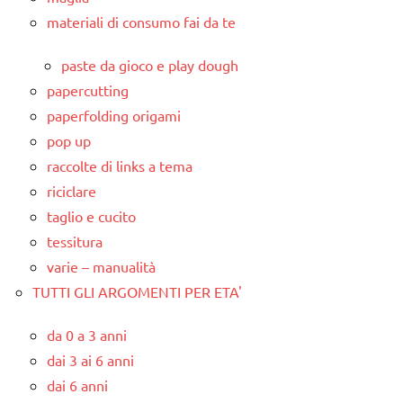
materiali di consumo fai da te
paste da gioco e play dough
papercutting
paperfolding origami
pop up
raccolte di links a tema
riciclare
taglio e cucito
tessitura
varie – manualità
TUTTI GLI ARGOMENTI PER ETA'
da 0 a 3 anni
dai 3 ai 6 anni
dai 6 anni