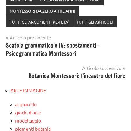
MONTESSORI DA ZERO A TRE ANNI
TUTTI GLI ARGOMENTI PER ETA'
TUTTI GLI ARTICOLI
Navigazione
Articolo precedente
Scatola grammaticale IV: spostamenti –
articoli
Psicogrammatica Montessori
Articolo successivo
Botanica Montessori: l’incastro del fiore
ARTE IMMAGINE
acquarello
giochi d'arte
modellaggio
pigmenti botanici