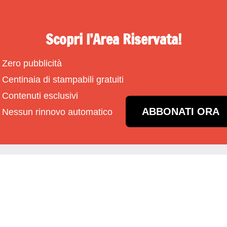
Scopri l’Area Riservata!
Zero pubblicità
Centinaia di stampabili gratuiti
Contenuti esclusivi
ABBONATI ORA
Nessun rinnovo automatico