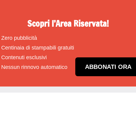
Scopri l’Area Riservata!
Zero pubblicità
Centinaia di stampabili gratuiti
Contenuti esclusivi
ABBONATI ORA
Nessun rinnovo automatico