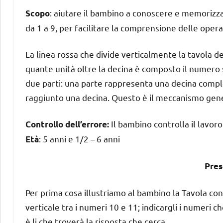
: aiutare il bambino a conoscere e memorizzar
Scopo
da 1 a 9, per facilitare la comprensione delle opera
La linea rossa che divide verticalmente la tavola de
quante unità oltre la decina è composto il numero 
due parti: una parte rappresenta una decina complet
raggiunto una decina. Questo è il meccanismo gene
Il bambino controlla il lavoro 
Controllo dell’errore:
: 5 anni e 1/2 – 6 anni
Età
Pres
Per prima cosa illustriamo al bambino la Tavola con
verticale tra i numeri 10 e 11; indicargli i numeri c
è li che troverà la risposta che cerca.