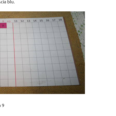
cia blu.
a 9