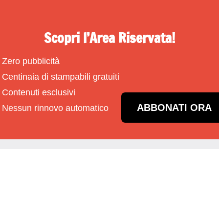
Scopri l’Area Riservata!
Zero pubblicità
Centinaia di stampabili gratuiti
Contenuti esclusivi
ABBONATI ORA
Nessun rinnovo automatico