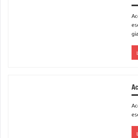
Ac
T
A
es
gi
a
Ac
Ac
T
A
es