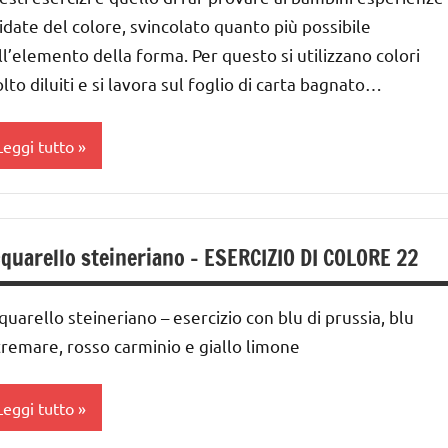
reliminari
idate del colore, svincolato quanto più possibile
ll’elemento della forma. Per questo si utilizzano colori
ovimenti
lto diluiti e si lavora sul foglio di carta bagnato…
lementari
SPERIMENTI
Leggi tutto
CIENTIFICI
iochi
cquarello
'arte
quarello steineriano – ESERCIZIO DI COLORE 22
ARTE
GUIDA
IMMAGINE
IDATTICA
MONTESSORI
quarello steineriano – esercizio con blu di prussia, blu
lasse
a
tremare, rosso carminio e giallo limone
ateriale
idattico
lasse
Leggi tutto
a
UTTI GLI
ARGOMENTI