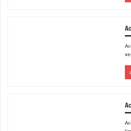
a
Ac
Ac
T
A
ve
a
Ac
Ac
T
A
li