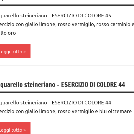
IMMAGINE
quarello steineriano – ESERCIZIO DI COLORE 45 –
UTTI GLI
RTICOLI
ercizio con giallo limone, rosso vermiglio, rosso carminio 
allo oro
Leggi tutto
cquarello
quarello steineriano – ESERCIZIO DI COLORE 44
ARTE
IMMAGINE
quarello steineriano – ESERCIZIO DI COLORE 44 –
UTTI GLI
RTICOLI
ercizio con giallo limone, rosso vermiglio e blu oltremare
Leggi tutto