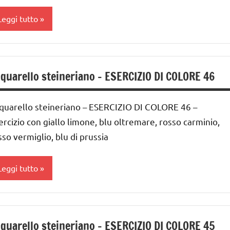
Leggi tutto
cquarello
quarello steineriano – ESERCIZIO DI COLORE 46
ARTE
IMMAGINE
quarello steineriano – ESERCIZIO DI COLORE 46 –
UTTI GLI
RTICOLI
ercizio con giallo limone, blu oltremare, rosso carminio,
sso vermiglio, blu di prussia
Leggi tutto
cquarello
quarello steineriano – ESERCIZIO DI COLORE 45
ARTE