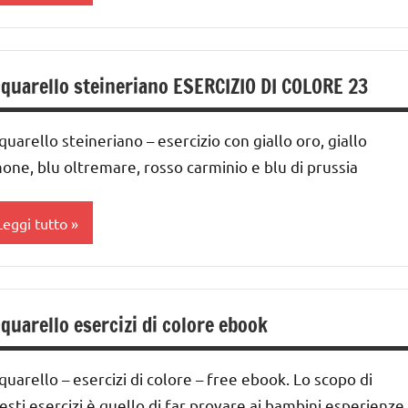
Album
ontessori
quarello steineriano ESERCIZIO DI COLORE 23
ARTE
IMMAGINE
quarello steineriano – esercizio con giallo oro, giallo
a 0
mone, blu oltremare, rosso carminio e blu di prussia
 3
nni
Leggi tutto
ai
 ai
cquarello
nni
quarello esercizi di colore ebook
ARTE
IMMAGINE
DOWNLOAD
quarello – esercizi di colore – free ebook. Lo scopo di
UTTI GLI
sercizi
RTICOLI
esti esercizi è quello di far provare ai bambini esperienze