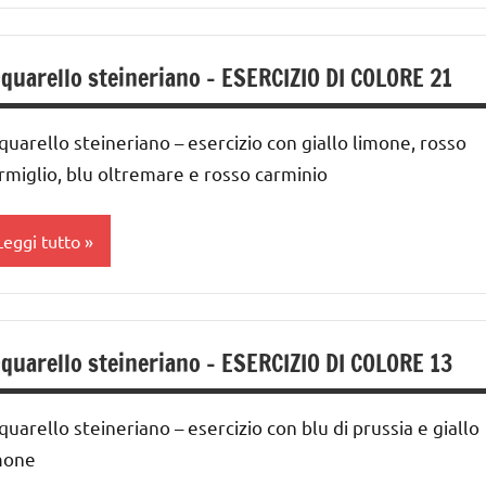
a 0
ER ETA'
cquarello
 3
nni
UTTI GLI
quarello steineriano – ESERCIZIO DI COLORE 21
ARTE
RTICOLI
IMMAGINE
ai
 ai
ITA
quarello steineriano – esercizio con giallo limone, rosso
UTTI GLI
RATICA
RTICOLI
rmiglio, blu oltremare e rosso carminio
nni
EBOOK
Leggi tutto
UTTI GLI
ARGOMENTI
cquarello
ER ETA'
quarello steineriano – ESERCIZIO DI COLORE 13
ARTE
UTTI GLI
IMMAGINE
RTICOLI
quarello steineriano – esercizio con blu di prussia e giallo
mone