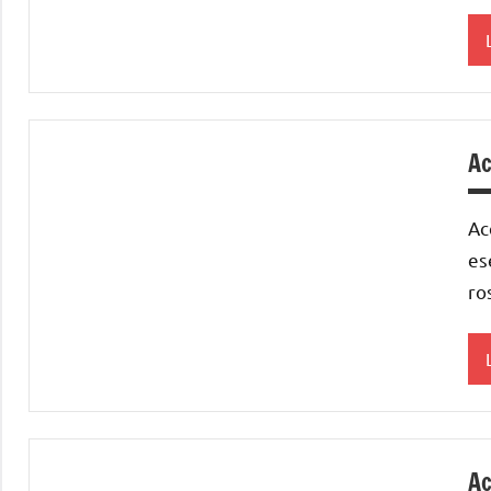
a
Ac
Ac
T
A
es
ro
a
Ac