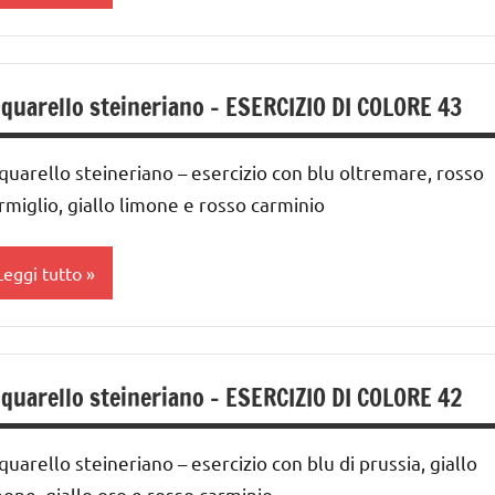
cquarello
quarello steineriano – ESERCIZIO DI COLORE 43
ARTE
IMMAGINE
quarello steineriano – esercizio con blu oltremare, rosso
UTTI GLI
RTICOLI
rmiglio, giallo limone e rosso carminio
Leggi tutto
cquarello
quarello steineriano – ESERCIZIO DI COLORE 42
ARTE
IMMAGINE
quarello steineriano – esercizio con blu di prussia, giallo
UTTI GLI
RTICOLI
mone, giallo oro e rosso carminio