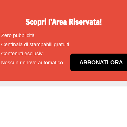
Scopri l’Area Riservata!
Zero pubblicità
Centinaia di stampabili gratuiti
Contenuti esclusivi
ABBONATI ORA
Nessun rinnovo automatico