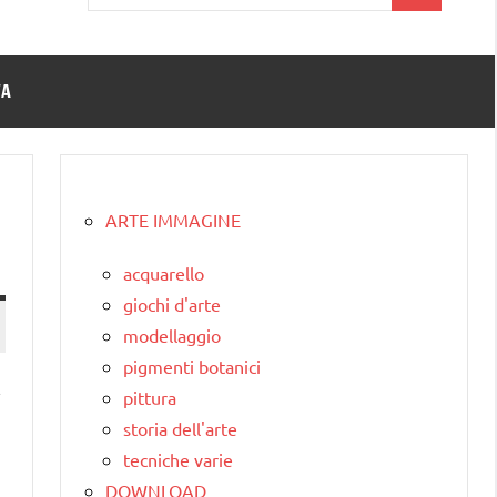
per:
TA
ARTE IMMAGINE
acquarello
giochi d'arte
modellaggio
pigmenti botanici
l
pittura
storia dell'arte
tecniche varie
DOWNLOAD