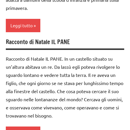
DELL'ANNO
cucinare
primavera.
Halloween
dai
3 ai
Leggi tutto
LAVORETTI
6
papercutting
anni
Racconto di Natale IL PANE
dai
raccolte
dai
3 ai
di links
6
6
Racconto di Natale IL PANE. In un castello situato su
a tema
anni
anni
un’altura abitava un re. Da lassù egli poteva rivolgere lo
STAGIONI
FESTE
sguardo lontano e vedere tutta la terra. Il re aveva un
dai
DELL'ANNO
6
figlio, che ogni giorno se ne stava per lunghissimo tempo
TUTORIAL
anni
alla finestre del castello. Che cosa poteva cercare il suo
GUIDA
TUTTI GLI
DIDATTICA
sguardo nelle lontananze del mondo? Cercava gli uomini,
Festa
ARGOMENTI
MONTESSORI
degli
e osservava come vivevano, come operavano e come si
PER ETA'
alberi
trovavano nel bisogno.
Halloween
TUTTI GLI
FESTE
ARTICOLI
STAGIONI