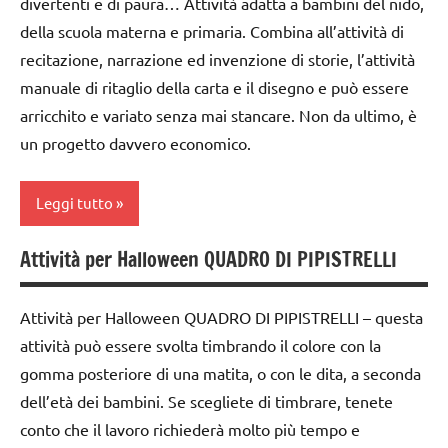
divertenti e di paura… Attività adatta a bambini del nido,
TUTTI GLI
6
della scuola materna e primaria. Combina all’attività di
ARGOMENTI
anni
recitazione, narrazione ed invenzione di storie, l’attività
PER ETA'
dai
manuale di ritaglio della carta e il disegno e può essere
TUTTI GLI
6
arricchito e variato senza mai stancare. Non da ultimo, è
ARTICOLI
anni
un progetto davvero economico.
FESTE
DELL'ANNO
Leggi tutto
Halloween
Attività per Halloween QUADRO DI PIPISTRELLI
Autunno
LAVORETTI
da 0
papercutting
Attività per Halloween QUADRO DI PIPISTRELLI – questa
a 3
STAGIONI
attività può essere svolta timbrando il colore con la
anni
gomma posteriore di una matita, o con le dita, a seconda
TUTORIAL
dai
dell’età dei bambini. Se scegliete di timbrare, tenete
3 ai
TUTTI GLI
conto che il lavoro richiederà molto più tempo e
6
ARGOMENTI