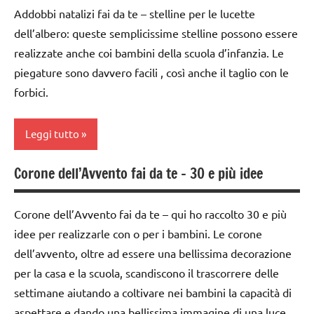
settimana
Addobbi natalizi fai da te – stelline per le lucette
anni
di
dell’albero: queste semplicissime stelline possono essere
avvento
decorazioni
realizzate anche coi bambini della scuola d’infanzia. Le
natalizie
carta
piegature sono davvero facili , così anche il taglio con le
FESTE
decorazioni
forbici.
DELL'ANNO
natalizie
LAVORETTI
Leggi tutto
FESTE
DELL'ANNO
lavoretti
Corone dell’Avvento fai da te – 30 e più idee
per
1a
Natale
Natale
settimana
paperfolding
di
Corone dell’Avvento fai da te – qui ho raccolto 30 e più
Natale
origami
avvento
idee per realizzarle con o per i bambini. Le corone
paperfolding
San
dell’avvento, oltre ad essere una bellissima decorazione
albero
origami
Martino
di
per la casa e la scuola, scandiscono il trascorrere delle
TUTORIAL
Natale
TUTORIAL
settimane aiutando a coltivare nei bambini la capacità di
aspettare e dando una bellissima immagine di una luce
TUTTI GLI
carta