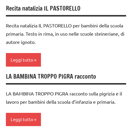
6
Recita natalizia IL PASTORELLO
anni
3a
TUTORIAL
settimana
ESPERIMENTI
TUTTI GLI
di
Recita natalizia IL PASTORELLO per bambini della scuola
SCIENTIFICI
ARGOMENTI
avvento
primaria. Testo in rima, in uso nelle scuole steineriane, di
PER ETA'
FESTE
autore ignoto.
4a
DELL'ANNO
TUTTI GLI
settimana
ARTICOLI
di
giochi
Leggi tutto
avvento
d'arte
arte
LA BAMBINA TROPPO PIGRA racconto
lavoretti
arte
Waldorf
per
Waldorf
Natale
canti
LA BAMBINA TROPPO PIGRA racconto sulla pigrizia e il
dai
di
Natale
lavoro per bambini della scuola d’infanzia e primaria.
6
Natale
anni
SCIENZE
canti
Leggi tutto
FESTE
tecniche
natalizi
DELL'ANNO
varie