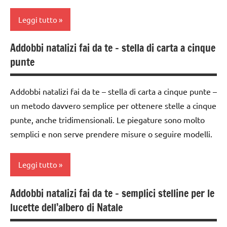
TUTTI GLI
Leggi tutto
ARTICOLI
Addobbi natalizi fai da te – stella di carta a cinque
1a
punte
settimana
di
avvento
Addobbi natalizi fai da te – stella di carta a cinque punte –
un metodo davvero semplice per ottenere stelle a cinque
2a
settimana
punte, anche tridimensionali. Le piegature sono molto
di
semplici e non serve prendere misure o seguire modelli.
avvento
3a
Leggi tutto
settimana
di
Addobbi natalizi fai da te – semplici stelline per le
carta
avvento
lucette dell’albero di Natale
dai
4a
6