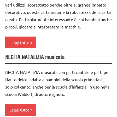
vari utilizzi, soprattutto perchè oltre al grande impatto
dai
Natale
3 ai
decorativo, questa carta assume la robustezza della carta
racconti
6
oleata. Particolarmente interessante è, coi bambini anche
anni
piccoli, giocare a interpretare le macchie.
TUTTI GLI
ARGOMENTI
festa
PER ETA'
del
Leggi tutto
papà
TUTTI GLI
RECITA NATALIZIA musicata
ARTICOLI
FESTE
ARTE
DELL'ANNO
IMMAGINE
RECITA NATALIZIA musicata con parti cantate e parti per
LAVORETTI
carta
flauto dolce, adatta a bambini della scuola primaria e,
libri
dai
solo col canto, anche per la scuola d’infanzia. In uso nella
fatti
3 ai
scuola Waldorf, di autore ignoto.
a
6
mano
anni
Leggi tutto
tecniche
dai
varie