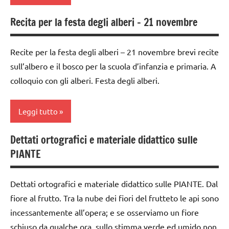
scienze
DOWNLOAD
Recita per la festa degli alberi – 21 novembre
scienze:
Festa
classe
piante
degli
3a
alberi
Recite per la festa degli alberi – 21 novembre brevi recite
TUTTI GLI
classe
ARGOMENTI
sull’albero e il bosco per la scuola d’infanzia e primaria. A
FESTE
4a
PER ETA'
DELL'ANNO
colloquio con gli alberi. Festa degli alberi.
classe
TUTTI GLI
materiale
5a
ARTICOLI
didattico
Leggi tutto
dai
SCIENZE
6
Dettati ortografici e materiale didattico sulle
dai
anni
scienze
PIANTE
3 ai
DOWNLOAD
6
scienze:
anni
piante
Festa
Dettati ortografici e materiale didattico sulle PIANTE. Dal
degli
fiore al frutto. Tra la nube dei fiori del frutteto le api sono
dai
TUTTI GLI
alberi
6
ARGOMENTI
incessantemente all’opera; e se osserviamo un fiore
anni
PER ETA'
schiuso da qualche ora, sullo stimma verde ed umido non
FESTE