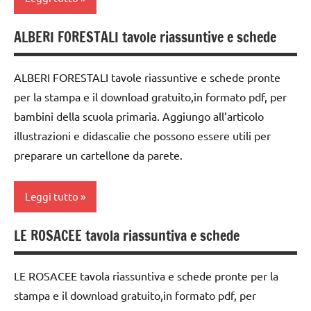
ALBERI FORESTALI tavole riassuntive e schede
classe
3a
ALBERI FORESTALI tavole riassuntive e schede pronte
classe
per la stampa e il download gratuito,in formato pdf, per
4a
bambini della scuola primaria. Aggiungo all’articolo
classe
illustrazioni e didascalie che possono essere utili per
5a
preparare un cartellone da parete.
dai
6
Leggi tutto
anni
DOWNLOAD
LE ROSACEE tavola riassuntiva e schede
classe
Festa
3a
degli
LE ROSACEE tavola riassuntiva e schede pronte per la
classe
alberi
stampa e il download gratuito,in formato pdf, per
4a