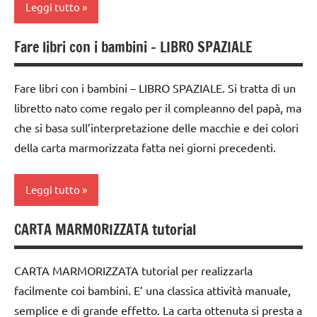
DELL'ANNO
Leggi tutto
TUTORIAL
LINGUAGGIO
Fare libri con i bambini – LIBRO SPAZIALE
TUTTI GLI
dai
Primavera
ARGOMENTI
3 ai
PER ETA'
6
recite
Fare libri con i bambini – LIBRO SPAZIALE. Si tratta di un
anni
TUTTI GLI
libretto nato come regalo per il compleanno del papà, ma
SCIENZE
ARTICOLI
che si basa sull’interpretazione delle macchie e dei colori
dai
scienze:
6
della carta marmorizzata fatta nei giorni precedenti.
varie -
piante
anni
manualità
STAGIONI
FESTE
Leggi tutto
VITA
DELL'ANNO
TUTTI GLI
PRATICA
ARGOMENTI
CARTA MARMORIZZATA tutorial
LINGUAGGIO
ARTE
PER ETA'
IMMAGINE
materiale
TUTTI GLI
CARTA MARMORIZZATA tutorial per realizzarla
didattico
carta
ARTICOLI
facilmente coi bambini. E’ una classica attività manuale,
per
Compleanni
semplice e di grande effetto. La carta ottenuta si presta a
Natale