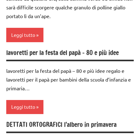
DELL'ANNO
sarà difficile scorgere qualche granulo di polline giallo
Festa
TUTTI GLI
degli
portato lì da un’ape.
ARTICOLI
materiale
alberi
didattico
Leggi tutto
FESTE
nomenclature
DELL'ANNO
Montessori
lavoretti per la festa del papà – 80 e più idee
classe
LINGUAGGIO
SCIENZE
3a
recite
scienze
lavoretti per la festa del papà – 80 e più idee regalo e
classe
SCIENZE
lavoretti per il papà per bambini della scuola d’infanzia e
scienze:
4a
piante
primaria…
scienze:
classe
piante
TUTTI GLI
5a
Leggi tutto
ARGOMENTI
TUTTI GLI
dai
PER ETA'
ARGOMENTI
6
DETTATI ORTOGRAFICI l’albero in primavera
PER ETA'
da 0
TUTTI GLI
anni
a 3
ARTICOLI
TUTTI GLI
Festa