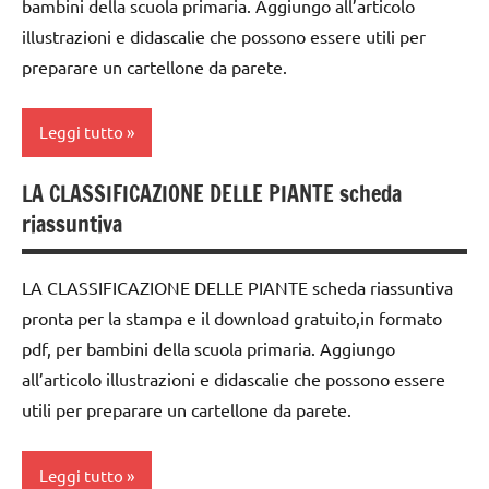
bambini della scuola primaria. Aggiungo all’articolo
FESTE
classe
DELL'ANNO
illustrazioni e didascalie che possono essere utili per
5a
preparare un cartellone da parete.
materiale
dai
didattico
6
Leggi tutto
nomenclature
anni
Montessori
DOWNLOAD
LA CLASSIFICAZIONE DELLE PIANTE scheda
classe
SCIENZE
riassuntiva
Festa
3a
scienze
degli
classe
alberi
LA CLASSIFICAZIONE DELLE PIANTE scheda riassuntiva
scienze:
4a
piante
pronta per la stampa e il download gratuito,in formato
FESTE
classe
DELL'ANNO
pdf, per bambini della scuola primaria. Aggiungo
TUTTI GLI
5a
all’articolo illustrazioni e didascalie che possono essere
ARGOMENTI
materiale
dai
utili per preparare un cartellone da parete.
PER ETA'
didattico
6
TUTTI GLI
SCIENZE
anni
Leggi tutto
ARTICOLI