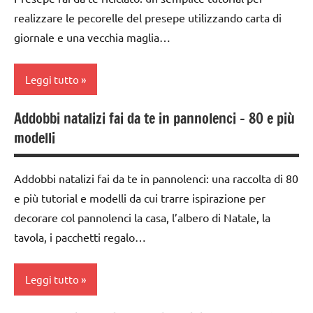
avvento
realizzare le pecorelle del presepe utilizzando carta di
TUTTI GLI
ARTICOLI
giornale e una vecchia maglia…
FESTE
DELL'ANNO
Leggi tutto
Natale
presepe
Addobbi natalizi fai da te in pannolenci – 80 e più
3a
TUTTI GLI
modelli
settimana
ARTICOLI
di
avvento
Addobbi natalizi fai da te in pannolenci: una raccolta di 80
e più tutorial e modelli da cui trarre ispirazione per
FESTE
DELL'ANNO
decorare col pannolenci la casa, l’albero di Natale, la
tavola, i pacchetti regalo…
Natale
presepe
Leggi tutto
riciclare