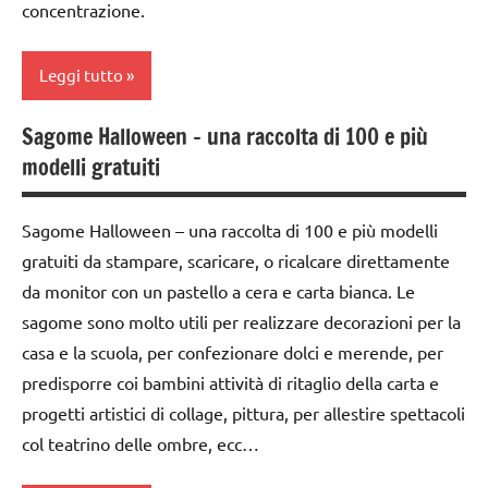
concentrazione.
anni
PER ETA'
dai
TUTTI GLI
Leggi tutto
6
ARTICOLI
anni
Sagome Halloween – una raccolta di 100 e più
ARTE
FESTE
modelli gratuiti
IMMAGINE
DELL'ANNO
Autunno
Halloween
Sagome Halloween – una raccolta di 100 e più modelli
da 0
LAVORETTI
gratuiti da stampare, scaricare, o ricalcare direttamente
a 3
da monitor con un pastello a cera e carta bianca. Le
STAGIONI
anni
sagome sono molto utili per realizzare decorazioni per la
TUTTI GLI
dai
casa e la scuola, per confezionare dolci e merende, per
ARGOMENTI
3 ai
predisporre coi bambini attività di ritaglio della carta e
PER ETA'
6
progetti artistici di collage, pittura, per allestire spettacoli
anni
TUTTI GLI
col teatrino delle ombre, ecc…
ARTICOLI
dai