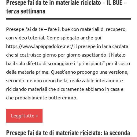
Presepe fai da te in materiale riciclato – IL BUE –
TUTORIAL
albero
terza settimana
di
TUTTI GLI
Natale
ARTICOLI
Presepe fai da te – fare il bue con materiali di recupero,
decorazioni
con video tutorial. Come spiegato anche qui
natalizie
https://www.lapappadolce.net/ il presepe in lana cardata
FESTE
che si costruisce giorno per giorno aspettando il Natale
DELL'ANNO
ha il solo difetto di scoraggiare i “principianti” per il costo
lavoretti
della materia prima. Quest’anno propongo una versione,
per
secondo me non meno bella, realizzabile interamente
Natale
riciclando materiali che sicuramente abbiamo in casa e
Natale
che probabilmente butteremmo.
raccolte
di links
Leggi tutto
a tema
Presepe fai da te di materiale riciclato: la seconda
TUTORIAL
3a