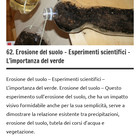
raccolte
classe
di links
5a
a tema
dai
STAGIONI
6
anni
TUTORIAL
dettati
62. Erosione del suolo – Esperimenti scientifici –
TUTTI GLI
/ anno e
L’importanza del verde
ARGOMENTI
stagioni
PER ETA'
dettati
Erosione del suolo – Esperimenti scientifici –
TUTTI GLI
/
L’importanza del verde. Erosione del suolo – Questo
ARTICOLI
vegetali
esperimento sull’erosione del suolo, che ha un impatto
dettati
visivo formidabile anche per la sua semplicità, serve a
ortografici
dimostrare la relazione esistente tra precipitazioni,
erosione del suolo, tutela dei corsi d’acqua e
Festa
degli
vegetazione.
alberi