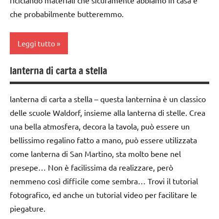
riciclando materiali che sicuramente abbiamo in casa e
anni
che probabilmente butteremmo.
FESTE
DELL'ANNO
Leggi tutto
Inverno
lanterna di carta a stella
LINGUAGGIO
1a
settimana
Natale
di
lanterna di carta a stella – questa lanternina è un classico
racconti
avvento
delle scuole Waldorf, insieme alla lanterna di stelle. Crea
recite
una bella atmosfera, decora la tavola, può essere un
FESTE
DELL'ANNO
bellissimo regalino fatto a mano, può essere utilizzata
STAGIONI
come lanterna di San Martino, sta molto bene nel
Natale
TUTTI GLI
presepe… Non è facilissima da realizzare, però
ARGOMENTI
presepe
nemmeno così difficile come sembra… Trovi il tutorial
PER ETA'
riciclare
fotografico, ed anche un tutorial video per facilitare le
TUTTI GLI
piegature.
TUTORIAL
ARTICOLI