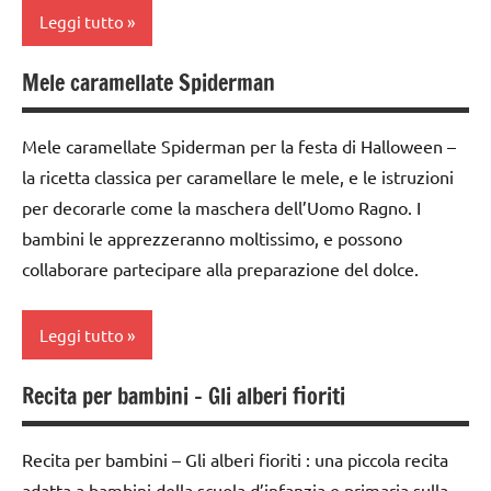
6
Leggi tutto
anni
FESTE
Mele caramellate Spiderman
Autunno
DELL'ANNO
carta
Halloween
Mele caramellate Spiderman per la festa di Halloween –
da 0
la ricetta classica per caramellare le mele, e le istruzioni
STAGIONI
a 3
per decorarle come la maschera dell’Uomo Ragno. I
tecniche
anni
bambini le apprezzeranno moltissimo, e possono
varie
dai
collaborare partecipare alla preparazione del dolce.
TUTTI GLI
3 ai
ARGOMENTI
6
Leggi tutto
PER ETA'
anni
TUTTI GLI
dai
Recita per bambini – Gli alberi fioriti
Autunno
ARTICOLI
6
anni
classi
Recita per bambini – Gli alberi fioriti : una piccola recita
medie
FESTE
adatta a bambini della scuola d’infanzia e primaria sulla