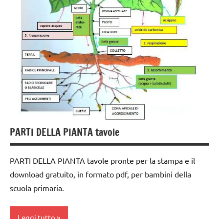
ARGOMENTI
lavoro
PEDAGOGIE
PER ETA'
TUTTI GLI
FESTE
recite
ARGOMENTI
TUTTI GLI
DELL'ANNO
PER ETA'
ARTICOLI
Steiner
LINGUAGGIO
TUTTI GLI
TUTTI GLI
ARTICOLI
racconti
ARGOMENTI
PER ETA'
TUTTI GLI
ARGOMENTI
TUTTI GLI
PER ETA'
ARTICOLI
PARTI DELLA PIANTA tavole
TUTTI GLI
ARTICOLI
PARTI DELLA PIANTA tavole pronte per la stampa e il
download gratuito, in formato pdf, per bambini della
scuola primaria.
Leggi tutto