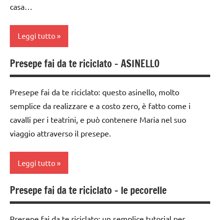
anni
DELL'ANNO
casa…
ESPERIMENTI
Natale
SCIENTIFICI
Leggi tutto
presepe
Festa
riciclare
Presepe fai da te riciclato – ASINELLO
degli
4a
alberi
settimana
TUTORIAL
di
Presepe fai da te riciclato: questo asinello, molto
FESTE
TUTTI GLI
avvento
DELL'ANNO
semplice da realizzare e a costo zero, è fatto come i
ARTICOLI
cavalli per i teatrini, e può contenere Maria nel suo
FESTE
giardinaggio
DELL'ANNO
viaggio attraverso il presepe.
SCIENZE
Natale
scienze:
Leggi tutto
presepe
piante
TUTTI GLI
Presepe fai da te riciclato – le pecorelle
TUTTI GLI
4a
ARTICOLI
ARGOMENTI
settimana
PER ETA'
di
Presepe fai da te riciclato: un semplice tutorial per