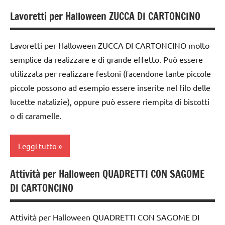
Lavoretti per Halloween ZUCCA DI CARTONCINO
2a
settimana
di
Lavoretti per Halloween ZUCCA DI CARTONCINO molto
avvento
semplice da realizzare e di grande effetto. Può essere
utilizzata per realizzare festoni (facendone tante piccole
acquarello
piccole possono ad esempio essere inserite nel filo delle
ARTE
lucette natalizie), oppure può essere riempita di biscotti
IMMAGINE
o di caramelle.
arte
Waldorf
Leggi tutto
Autunno
Attività per Halloween QUADRETTI CON SAGOME
dai
Autunno
DI CARTONCINO
3 ai
carta
6
anni
da 0
Attività per Halloween QUADRETTI CON SAGOME DI