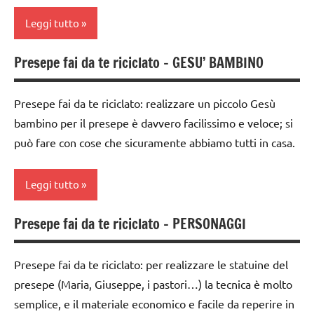
FESTE
Leggi tutto
DELL'ANNO
Presepe fai da te riciclato – GESU’ BAMBINO
LINGUAGGIO
classe
1a
TUTTI GLI
Presepe fai da te riciclato: realizzare un piccolo Gesù
ARGOMENTI
classe
bambino per il presepe è davvero facilissimo e veloce; si
PER ETA'
2a
può fare con cose che sicuramente abbiamo tutti in casa.
TUTTI GLI
classe
ARTICOLI
3a
Leggi tutto
classe
4a
Presepe fai da te riciclato – PERSONAGGI
4a
classe
settimana
5a
di
Presepe fai da te riciclato: per realizzare le statuine del
avvento
da 0
presepe (Maria, Giuseppe, i pastori…) la tecnica è molto
a 3
semplice, e il materiale economico e facile da reperire in
FESTE