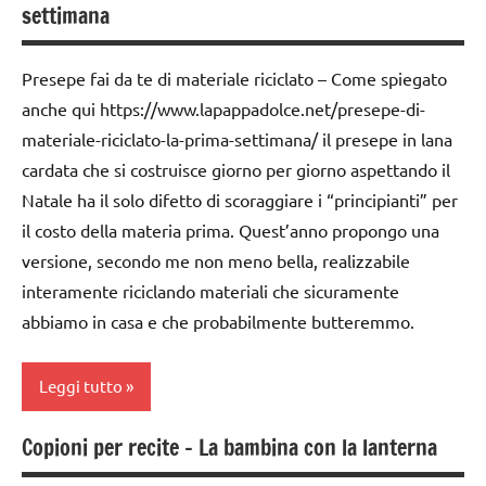
settimana
settimana
TUTTI GLI
di
ARTICOLI
avvento
Presepe fai da te di materiale riciclato – Come spiegato
anche qui https://www.lapappadolce.net/presepe-di-
FESTE
DELL'ANNO
materiale-riciclato-la-prima-settimana/ il presepe in lana
cardata che si costruisce giorno per giorno aspettando il
Natale
Natale ha il solo difetto di scoraggiare i “principianti” per
presepe
il costo della materia prima. Quest’anno propongo una
riciclare
versione, secondo me non meno bella, realizzabile
interamente riciclando materiali che sicuramente
TUTORIAL
abbiamo in casa e che probabilmente butteremmo.
TUTTI GLI
ARTICOLI
Leggi tutto
Copioni per recite – La bambina con la lanterna
2a
settimana