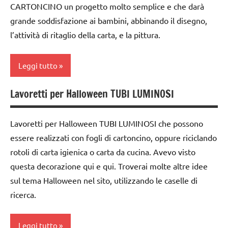
a 3
dai
CARTONCINO un progetto molto semplice e che darà
anni
6
grande soddisfazione ai bambini, abbinando il disegno,
anni
dai
l’attività di ritaglio della carta, e la pittura.
3 ai
FESTE
6
DELL'ANNO
Leggi tutto
anni
GUIDA
dai
Lavoretti per Halloween TUBI LUMINOSI
DIDATTICA
ARTE
6
WALDORF
IMMAGINE
anni
Lavoretti per Halloween TUBI LUMINOSI che possono
LINGUAGGIO
Autunno
FESTE
essere realizzati con fogli di cartoncino, oppure riciclando
Natale
DELL'ANNO
dai
rotoli di carta igienica o carta da cucina. Avevo visto
3 ai
racconti
Halloween
questa decorazione qui e qui. Troverai molte altre idee
6
sul tema Halloween nel sito, utilizzando le caselle di
SCIENZE
STAGIONI
anni
ricerca.
scienze:
TUTORIAL
dai
piante
6
TUTTI GLI
Leggi tutto
anni