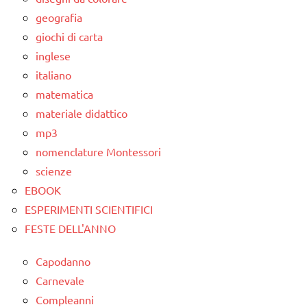
Natale
geografia
giochi di carta
materiale
inglese
didattico
per
italiano
Natale
matematica
materiale didattico
modellaggio
mp3
Natale
nomenclature Montessori
TUTORIAL
scienze
EBOOK
TUTTI GLI
ESPERIMENTI SCIENTIFICI
ARGOMENTI
PER ETA'
FESTE DELL'ANNO
TUTTI GLI
Capodanno
ARTICOLI
Carnevale
varie -
Compleanni