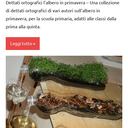
anni
Dettati ortografici l’albero in primavera – Una collezione
ARTICOLI
degli
di dettati ortografici di vari autori sull’albero in
dai
alberi
primavera, per la scuola primaria, adatti alle classi dalla
3 ai
FESTE
6
prima alla quinta.
DELL'ANNO
anni
SCIENZE
dai
Leggi tutto
6
scienze:
anni
piante
classe
festa
1a
TUTTI GLI
del
ARGOMENTI
classe
papà
PER ETA'
2a
FESTE
TUTTI GLI
classe
DELL'ANNO
ARTICOLI
3a
LAVORETTI
classe
Primavera
4a