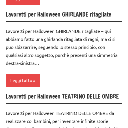
STAGIONI
ARGOMENTI
PER ETA'
FESTE
TUTTI GLI
Lavoretti per Halloween GHIRLANDE ritagliate
Autunno
DELL'ANNO
ARGOMENTI
TUTTI GLI
PER ETA'
dai
ARTICOLI
Halloween
Lavoretti per Halloween GHIRLANDE ritagliate – qui
3 ai
TUTTI GLI
abbiamo fatto una ghirlanda ritagliata di ragni, ma ci si
STAGIONI
6
ARTICOLI
può sbizzarrire, seguendo lo stesso principio, con
anni
tecniche
qualsiasi altro soggetto, purchè presenti una simmetria
varie
dai
destra-sinistra…
6
TUTTI GLI
anni
ARGOMENTI
Leggi tutto
PER ETA'
FESTE
DELL'ANNO
TUTTI GLI
Lavoretti per Halloween TEATRINO DELLE OMBRE
Autunno
ARTICOLI
Halloween
carta
LAVORETTI
Lavoretti per Halloween TEATRINO DELLE OMBRE da
dai
realizzare coi bambini, per inventare infinite storie
STAGIONI
3 ai