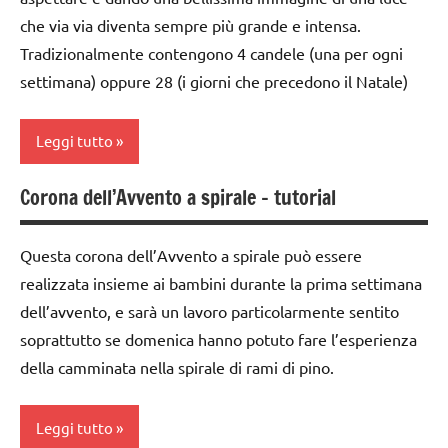
TUTTI GLI
ARGOMENTI
che via via diventa sempre più grande e intensa.
ARTICOLI
dai
PER ETA'
Tradizionalmente contengono 4 candele (una per ogni
3 ai
settimana) oppure 28 (i giorni che precedono il Natale)
TUTTI GLI
6
ARTICOLI
anni
Leggi tutto
dai
6
Corona dell’Avvento a spirale – tutorial
anni
decorazioni
natalizie
decorazioni
Questa corona dell’Avvento a spirale può essere
natalizie
FESTE
realizzata insieme ai bambini durante la prima settimana
DELL'ANNO
FESTE
dell’avvento, e sarà un lavoro particolarmente sentito
DELL'ANNO
Natale
soprattutto se domenica hanno potuto fare l’esperienza
LAVORETTI
raccolte
della camminata nella spirale di rami di pino.
di links
lavoretti
a tema
per
Leggi tutto
Natale