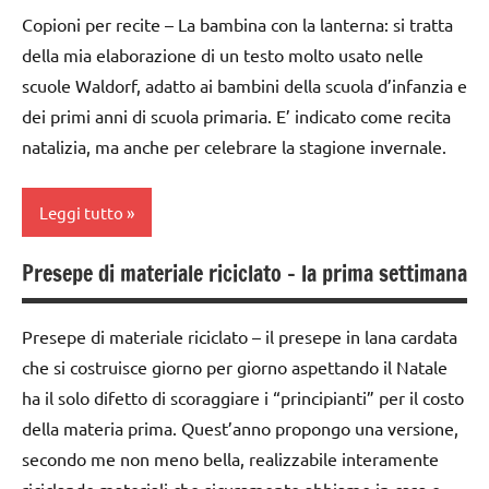
di
Copioni per recite – La bambina con la lanterna: si tratta
avvento
della mia elaborazione di un testo molto usato nelle
scuole Waldorf, adatto ai bambini della scuola d’infanzia e
FESTE
DELL'ANNO
dei primi anni di scuola primaria. E’ indicato come recita
natalizia, ma anche per celebrare la stagione invernale.
Natale
presepe
Leggi tutto
riciclare
Presepe di materiale riciclato – la prima settimana
TUTORIAL
classe
1a
TUTTI GLI
Presepe di materiale riciclato – il presepe in lana cardata
ARTICOLI
classe
che si costruisce giorno per giorno aspettando il Natale
2a
ha il solo difetto di scoraggiare i “principianti” per il costo
dai
della materia prima. Quest’anno propongo una versione,
3 ai
secondo me non meno bella, realizzabile interamente
6