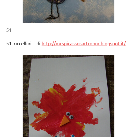
51
51. uccellini – di
http://mrspicassosartroom.blogspot.it/