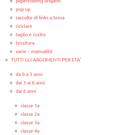
paperfolding origami
pop up
raccolte di links a tema
riciclare
taglio e cucito
tessitura
varie – manualità
TUTTI GLI ARGOMENTI PER ETA'
da 0 a 3 anni
dai 3 ai 6 anni
dai 6 anni
classe 1a
classe 2a
classe 3a
classe 4a