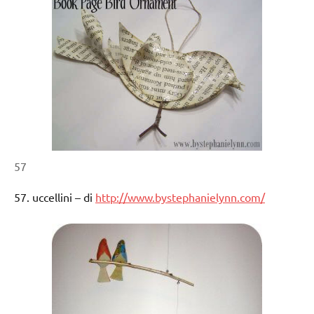
57
57. uccellini – di
http://www.bystephanielynn.com/