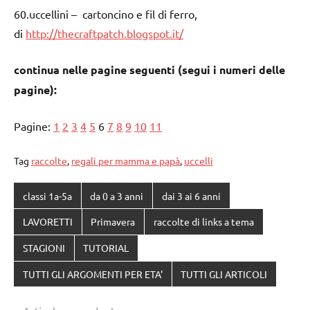
60.uccellini – cartoncino e fil di ferro,
di
http://thecraftpatch.blogspot.it/
continua nelle pagine seguenti (segui i numeri delle
pagine):
Pagine:
1
2
3
4
5
6
7
8
9
10
11
Tag
raccolte
,
regali per mamma e papà
,
uccelli
classi 1a-5a
da 0 a 3 anni
dai 3 ai 6 anni
LAVORETTI
Primavera
raccolte di links a tema
STAGIONI
TUTORIAL
TUTTI GLI ARGOMENTI PER ETA'
TUTTI GLI ARTICOLI