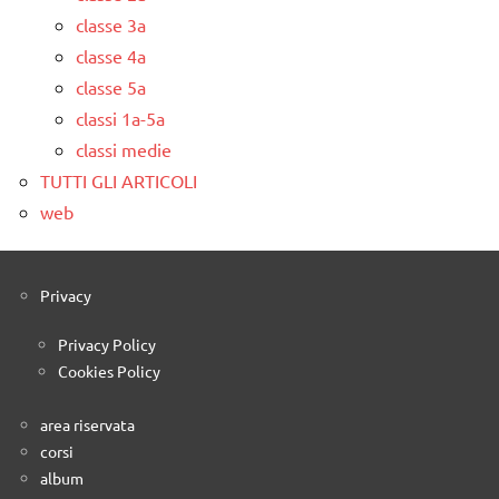
classe 3a
classe 4a
classe 5a
classi 1a-5a
classi medie
TUTTI GLI ARTICOLI
web
Privacy
Privacy Policy
Cookies Policy
area riservata
corsi
album