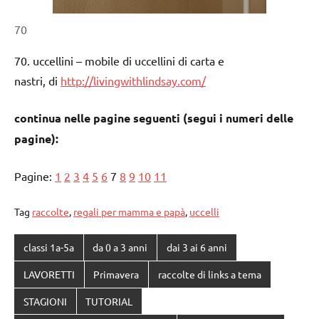
70
70. uccellini – mobile di uccellini di carta e
nastri, di
http://livingwithlindsay.com/
continua nelle pagine seguenti (segui i numeri delle
pagine):
Pagine:
1
2
3
4
5
6
7
8
9
10
11
Tag
raccolte
,
regali per mamma e papà
,
uccelli
classi 1a-5a
da 0 a 3 anni
dai 3 ai 6 anni
LAVORETTI
Primavera
raccolte di links a tema
STAGIONI
TUTORIAL