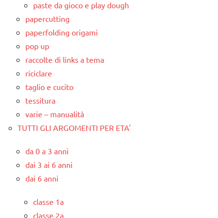
paste da gioco e play dough
papercutting
paperfolding origami
pop up
raccolte di links a tema
riciclare
taglio e cucito
tessitura
varie – manualità
TUTTI GLI ARGOMENTI PER ETA'
da 0 a 3 anni
dai 3 ai 6 anni
dai 6 anni
classe 1a
classe 2a