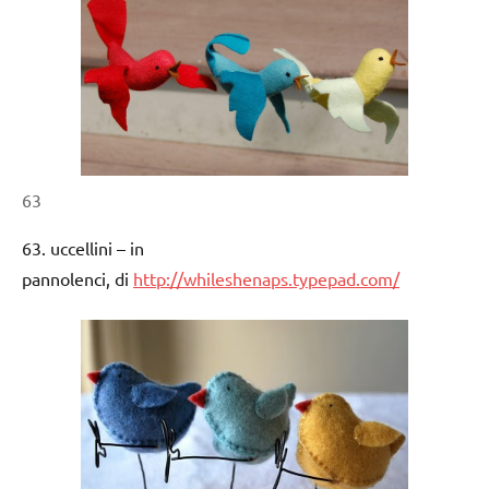
63
63. uccellini – in
pannolenci, di
http://whileshenaps.typepad.com/