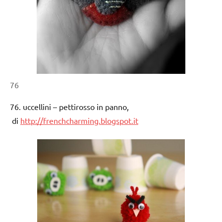
76
76. uccellini – pettirosso in panno,
di
http://frenchcharming.blogspot.it