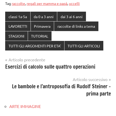
Tag
raccolte
,
regali per mamma e papà
,
uccelli
classi 1a-5a
da 0 a 3 anni
dai 3 ai 6 anni
LAVORETTI
Primavera
raccolte di links a tema
STAGIONI
TUTORIAL
TUTTI GLI ARGOMENTI PER ETA'
TUTTI GLI ARTICOLI
Navigazione
Articolo precedente
Esercizi di calcolo sulle quattro operazioni
articoli
Articolo successivo
Le bambole e l’antroposofia di Rudolf Steiner –
prima parte
ARTE IMMAGINE