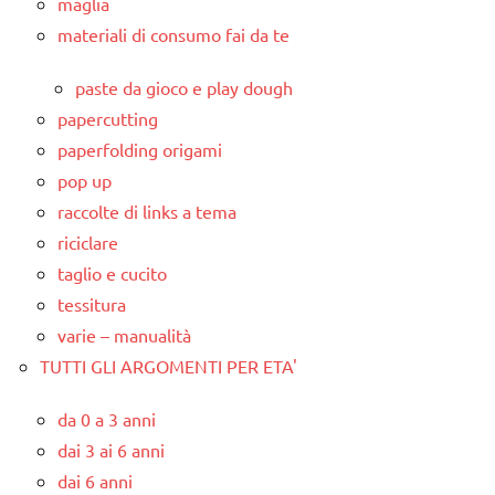
maglia
materiali di consumo fai da te
paste da gioco e play dough
papercutting
paperfolding origami
pop up
raccolte di links a tema
riciclare
taglio e cucito
tessitura
varie – manualità
TUTTI GLI ARGOMENTI PER ETA'
da 0 a 3 anni
dai 3 ai 6 anni
dai 6 anni