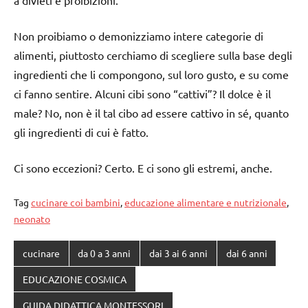
Non proibiamo o demonizziamo intere categorie di
alimenti, piuttosto cerchiamo di scegliere sulla base degli
ingredienti che li compongono, sul loro gusto, e su come
ci fanno sentire. Alcuni cibi sono “cattivi”? Il dolce è il
male? No, non è il tal cibo ad essere cattivo in sé, quanto
gli ingredienti di cui è fatto.
Ci sono eccezioni? Certo. E ci sono gli estremi, anche.
Tag
cucinare coi bambini
,
educazione alimentare e nutrizionale
,
neonato
cucinare
da 0 a 3 anni
dai 3 ai 6 anni
dai 6 anni
EDUCAZIONE COSMICA
GUIDA DIDATTICA MONTESSORI