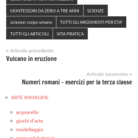
MONTESSORI DA ZERO A TRE ANNI
SCIENZE
scienze: corpo umano
TUTTI GLI ARGOMENTI PER ETA'
TUTTI GLI ARTICOLI
VITA PRATICA
Navigazione
Articolo precedente
Vulcano in eruzione
articoli
Articolo successivo
Numeri romani – esercizi per la terza classe
ARTE IMMAGINE
acquarello
giochi d'arte
modellaggio
pigmenti botanici