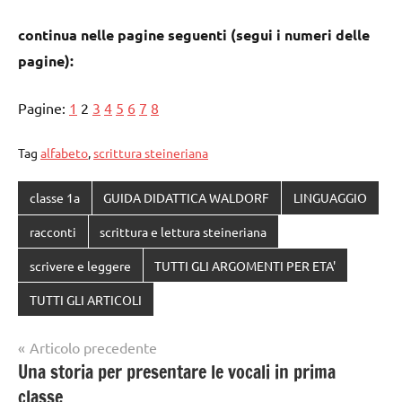
continua nelle pagine seguenti (segui i numeri delle
pagine):
Pagine:
1
2
3
4
5
6
7
8
Tag
alfabeto
,
scrittura steineriana
classe 1a
GUIDA DIDATTICA WALDORF
LINGUAGGIO
racconti
scrittura e lettura steineriana
scrivere e leggere
TUTTI GLI ARGOMENTI PER ETA'
TUTTI GLI ARTICOLI
Navigazione
Articolo precedente
Una storia per presentare le vocali in prima
articoli
classe