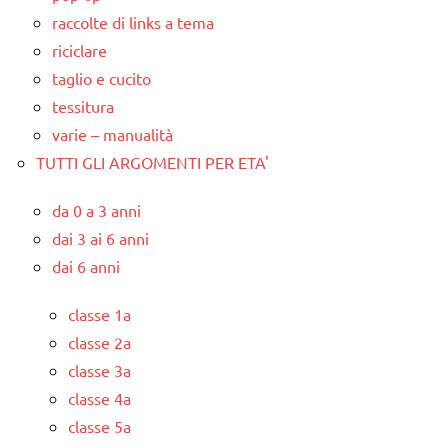
raccolte di links a tema
riciclare
taglio e cucito
tessitura
varie – manualità
TUTTI GLI ARGOMENTI PER ETA'
da 0 a 3 anni
dai 3 ai 6 anni
dai 6 anni
classe 1a
classe 2a
classe 3a
classe 4a
classe 5a