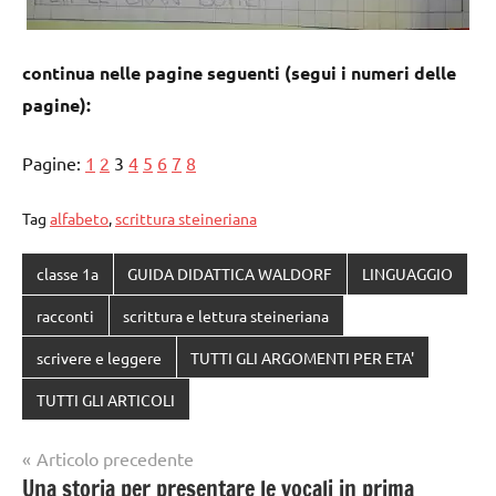
continua nelle pagine seguenti (segui i numeri delle
pagine):
Pagine:
1
2
3
4
5
6
7
8
Tag
alfabeto
,
scrittura steineriana
classe 1a
GUIDA DIDATTICA WALDORF
LINGUAGGIO
racconti
scrittura e lettura steineriana
scrivere e leggere
TUTTI GLI ARGOMENTI PER ETA'
TUTTI GLI ARTICOLI
Navigazione
Articolo precedente
Una storia per presentare le vocali in prima