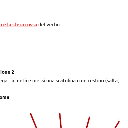
del verbo
o e la sfera rossa
sione 2
egati a metà e messi una scatolina o un cestino (salta,
:
 nome