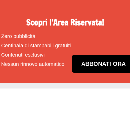
Scopri l’Area Riservata!
Zero pubblicità
Centinaia di stampabili gratuiti
Contenuti esclusivi
ABBONATI ORA
Nessun rinnovo automatico