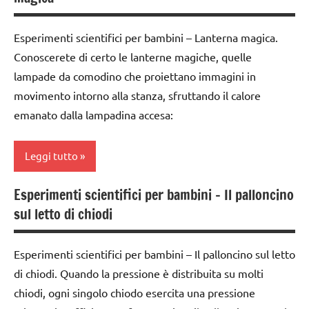
3 ai
6
da 0
Esperimenti scientifici per bambini – Lanterna magica.
anni
a 3
Conoscerete di certo le lanterne magiche, quelle
anni
ESPERIMENTI
lampade da comodino che proiettano immagini in
SCIENTIFICI
dai
movimento intorno alla stanza, sfruttando il calore
3 ai
SCIENZE
emanato dalla lampadina accesa:
6
anni
TUTTI GLI
ARGOMENTI
Leggi tutto
ESPERIMENTI
PER ETA'
SCIENTIFICI
Esperimenti scientifici per bambini – Il palloncino
TUTTI GLI
classe
SCIENZE
sul letto di chiodi
ARTICOLI
4a
TUTTI GLI
classe
ARGOMENTI
Esperimenti scientifici per bambini – Il palloncino sul letto
5a
PER ETA'
di chiodi. Quando la pressione è distribuita su molti
ESPERIMENTI
TUTTI GLI
chiodi, ogni singolo chiodo esercita una pressione
SCIENTIFICI
ARTICOLI