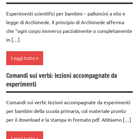
6
classe
anni
Esperimenti scientifici per bambini – palloncini a elio e
2a
legge di Archimede. Il principio di Archimede afferma
ESPERIMENTI
classe
SCIENTIFICI
che “ogni corpo immerso parzialmente o completamente
3a
in […]
SCIENZE
classe
scienze:
4a
Leggi tutto
fisica e
classe
chimica
5a
Comandi sui verbi: lezioni accompagnate da
classe
TUTTI GLI
esperimenti
classi
1a
ARGOMENTI
medie
PER ETA'
classe
Comandi sui verbi: lezioni accompagnate da esperimenti
dai
2a
TUTTI GLI
per bambini della scuola primaria, col materiale pronto
3 ai
ARTICOLI
classe
6
per il download e la stampa in formato pdf. Abbiamo […]
3a
anni
classe
dai
Leggi tutto