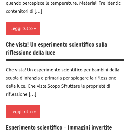
chimica
quando percepisce le temperature. Materiali Tre identici
dai
3a
contenitori di […]
ESPERIMENTI
6
SVILUPPO
dai
SCIENTIFICI
anni
SENSORIALE
3 ai
Leggi tutto
GUIDA
ESPERIMENTI
6
TUTORIAL
DIDATTICA
E ATTIVITA'
anni
TUTTI GLI
MONTESSORI
STEM
Che vista! Un esperimento scientifico sulla
classe
dai
ARGOMENTI
riflessione della luce
1a
SCIENZE
GUIDA
6
PER ETA'
DIDATTICA
anni
classe
TUTTI GLI
TUTTI GLI
MONTESSORI
Che vista! Un esperimento scientifico per bambini della
2a
ARGOMENTI
ESPERIMENTI
ARTICOLI
scuola d’infanzia e primaria per spiegare la riflessione
PER ETA'
TUTTI GLI
E ATTIVITA'
classe
della luce. Che vista!Scopo Sfruttare le proprietà di
ARGOMENTI
STEM
3a
TUTTI GLI
PER ETA'
riflessione […]
ARTICOLI
ESPERIMENTI
dai
TUTTI GLI
SCIENTIFICI
3 ai
ARTICOLI
Leggi tutto
6
GUIDA
anni
DIDATTICA
Esperimento scientifico – Immagini invertite
classe