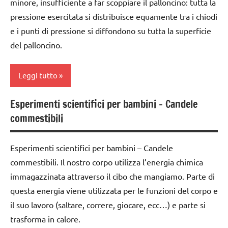
minore, insufficiente a far scoppiare il palloncino: tutta la
SCIENZE
pressione esercitata si distribuisce equamente tra i chiodi
e i punti di pressione si diffondono su tutta la superficie
TUTORIAL
del palloncino.
TUTTI GLI
ARGOMENTI
Leggi tutto
PER ETA'
TUTTI GLI
Esperimenti scientifici per bambini – Candele
classi
ARTICOLI
commestibili
1a-5a
varie -
dai
manualità
Esperimenti scientifici per bambini – Candele
3 ai
commestibili. Il nostro corpo utilizza l’energia chimica
6
anni
immagazzinata attraverso il cibo che mangiamo. Parte di
questa energia viene utilizzata per le funzioni del corpo e
ESPERIMENTI
il suo lavoro (saltare, correre, giocare, ecc…) e parte si
SCIENTIFICI
trasforma in calore.
SCIENZE