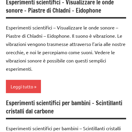
Esperimenti scientifici – Visualizzare le onde
classi
TUTTI GLI
sonore – Piastre di Chladni – Eidophone
1a-5a
ARTICOLI
dai
Esperimenti scientifici – Visualizzare le onde sonore –
3 ai
Piastre di Chladni – Eidophone. Il suono è vibrazione. Le
6
anni
vibrazioni vengono trasmesse attraverso l’aria alle nostre
orecchie, e noi le percepiamo come suoni. Vedere le
ESPERIMENTI
vibrazioni sonore è possibile con questi semplici
SCIENTIFICI
esperimenti.
SCIENZE
TUTTI GLI
Leggi tutto
ARGOMENTI
PER ETA'
Esperimenti scientifici per bambini – Scintillanti
classi
TUTTI GLI
cristalli dal carbone
1a-5a
ARTICOLI
ESPERIMENTI
Esperimenti scientifici per bambini – Scintillanti cristalli
SCIENTIFICI