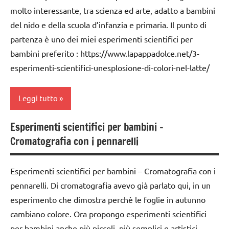
classe
molto interessante, tra scienza ed arte, adatto a bambini
2a
del nido e della scuola d’infanzia e primaria. Il punto di
classe
partenza è uno dei miei esperimenti scientifici per
3a
bambini preferito : https://www.lapappadolce.net/3-
classe
esperimenti-scientifici-unesplosione-di-colori-nel-latte/
4a
classe
Leggi tutto
5a
Esperimenti scientifici per bambini –
da 0
ARTE
Cromatografia con i pennarelli
a 3
IMMAGINE
anni
da 0
Esperimenti scientifici per bambini – Cromatografia con i
ESPERIMENTI
a 3
SCIENTIFICI
pennarelli. Di cromatografia avevo già parlato qui, in un
anni
esperimento che dimostra perchè le foglie in autunno
Festa
dai
cambiano colore. Ora propongo esperimenti scientifici
degli
3 ai
alberi
per bambini anche più piccoli, più semplici e artistici,