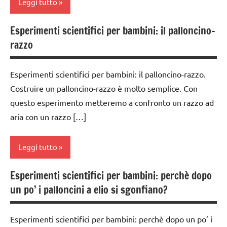
TUTTI GLI
Leggi tutto
4a
ARGOMENTI
ESPERIMENTI
PER ETA'
SCIENTIFICI
classe
Esperimenti scientifici per bambini: il palloncino-
classe
5a
razzo
TUTTI GLI
1a
GUIDA
ARTICOLI
DIDATTICA
dai
classe
MONTESSORI
6
Esperimenti scientifici per bambini: il palloncino-razzo.
2a
anni
Costruire un palloncino-razzo è molto semplice. Con
SCIENZE
classe
questo esperimento metteremo a confronto un razzo ad
ESPERIMENTI
3a
scienze:
E ATTIVITA'
aria con un razzo […]
fisica e
STEM
classe
chimica
4a
ESPERIMENTI
Leggi tutto
TUTTI GLI
SCIENTIFICI
classe
ARGOMENTI
5a
Esperimenti scientifici per bambini: perchè dopo
PER ETA'
GUIDA
classe
un po’ i palloncini a elio si sgonfiano?
DIDATTICA
classi
1a
TUTTI GLI
MONTESSORI
1a-5a
ARTICOLI
classe
Esperimenti scientifici per bambini: perchè dopo un po’ i
SCIENZE
classi
2a