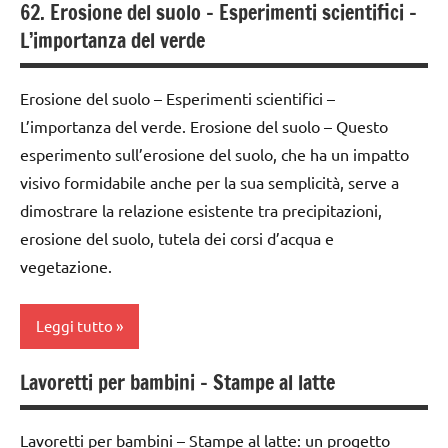
ESPERIMENTI
62. Erosione del suolo – Esperimenti scientifici –
SCIENTIFICI
L’importanza del verde
GUIDA
DIDATTICA
Erosione del suolo – Esperimenti scientifici –
MONTESSORI
L’importanza del verde. Erosione del suolo – Questo
esperimento sull’erosione del suolo, che ha un impatto
LINGUAGGIO
MONTESSORI
visivo formidabile anche per la sua semplicità, serve a
dimostrare la relazione esistente tra precipitazioni,
materiale
erosione del suolo, tutela dei corsi d’acqua e
didattico
vegetazione.
nomenclature
Montessori
Leggi tutto
psicogrammatica
Montessori
Lavoretti per bambini – Stampe al latte
classe
TUTTI GLI
1a
ARTICOLI
Lavoretti per bambini – Stampe al latte: un progetto