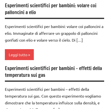
ARTICOLI
5a
Esperimenti scientifici per bambini: volare coi
classe
TUTTI GLI
palloncini a elio
dai
1a
ARGOMENTI
6
PER ETA'
classe
anni
Esperimenti scientifici per bambini: volare coi palloncini a
2a
TUTTI GLI
elio. Immaginate di afferrare un grappolo di palloncini
ESPERIMENTI
ARTICOLI
classe
E ATTIVITA'
gonfiati con elio e volare verso il cielo. Di […]
3a
STEM
classe
SCIENZE
Leggi tutto
4a
scienze:
classe
Esperimenti scientifici per bambini – effetti della
fisica e
classe
5a
temperatura sui gas
chimica
1a
dai
TUTTI GLI
classe
6
Esperimenti scientifici per bambini – effetti della
ARGOMENTI
2a
anni
temperatura sui gas. Con questo esperimento vogliamo
PER ETA'
classe
dimostrare che la temperatura influisce sulla densità, e
scienze:
TUTTI GLI
3a
fisica e