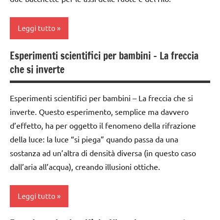
chimica
ESPERIMENTI
TUTTI GLI
Leggi tutto
SCIENTIFICI
ARGOMENTI
PER ETA'
SCIENZE
Esperimenti scientifici per bambini – La freccia
classi
che si inverte
TUTTI GLI
TUTTI GLI
1a-5a
ARTICOLI
ARGOMENTI
dai
PER ETA'
Esperimenti scientifici per bambini – La freccia che si
3 ai
TUTTI GLI
inverte. Questo esperimento, semplice ma davvero
6
ARTICOLI
anni
d’effetto, ha per oggetto il fenomeno della rifrazione
della luce: la luce “si piega” quando passa da una
ESPERIMENTI
sostanza ad un’altra di densità diversa (in questo caso
SCIENTIFICI
dall’aria all’acqua), creando illusioni ottiche.
SCIENZE
TUTTI GLI
Leggi tutto
ARGOMENTI
PER ETA'