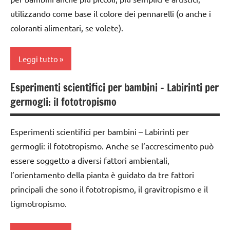
6
anni
utilizzando come base il colore dei pennarelli (o anche i
FESTE
coloranti alimentari, se volete).
DELL'ANNO
dai
6
giardinaggio
anni
Leggi tutto
SCIENZE
ESPERIMENTI
Esperimenti scientifici per bambini – Labirinti per
scienze:
SCIENTIFICI
classe
germogli: il fototropismo
piante
1a
LAVORETTI
TUTTI GLI
classe
SCIENZE
Esperimenti scientifici per bambini – Labirinti per
ARGOMENTI
2a
PER ETA'
germogli: il fototropismo. Anche se l’accrescimento può
tecniche
classe
varie
essere soggetto a diversi fattori ambientali,
TUTTI GLI
3a
l’orientamento della pianta è guidato da tre fattori
ARTICOLI
TUTTI GLI
da 0
principali che sono il fototropismo, il gravitropismo e il
ARGOMENTI
a 3
tigmotropismo.
PER ETA'
anni
TUTTI GLI
dai