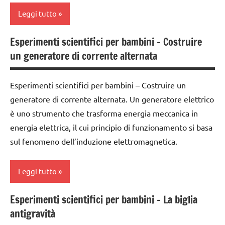
ESPERIMENTI
SCIENTIFICI
Leggi tutto
SCIENZE
Esperimenti scientifici per bambini – Costruire
ESPERIMENTI
TUTTI GLI
un generatore di corrente alternata
SCIENTIFICI
ARGOMENTI
PER ETA'
SCIENZE
Esperimenti scientifici per bambini – Costruire un
TUTTI GLI
TUTTI GLI
generatore di corrente alternata. Un generatore elettrico
ARTICOLI
ARTICOLI
è uno strumento che trasforma energia meccanica in
energia elettrica, il cui principio di funzionamento si basa
sul fenomeno dell’induzione elettromagnetica.
Leggi tutto
Esperimenti scientifici per bambini – La biglia
classe
antigravità
3a