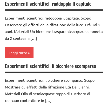
classe
Esperimenti scientifici: raddoppia il capitale
dai
classi
5a
6
1a-5a
anni
classi
Esperimenti scientifici: raddoppia il capitale. Scopo
da 0
1a-5a
ESPERIMENTI
Osservare gli effetti della rifrazione della luce. Età Dai 5
a 3
E ATTIVITA'
anni. Materiali Un bicchiere trasparenteacquauna moneta
anni
dai
STEM
da 2 centesimi […]
3 ai
dai
6
ESPERIMENTI
3 ai
anni
SCIENTIFICI
6
Leggi tutto
anni
dai
GUIDA
6
Esperimenti scientifici: il bicchiere scomparso
DIDATTICA
ESPERIMENTI
classe
anni
MONTESSORI
E ATTIVITA'
1a
STEM
ESPERIMENTI
Esperimenti scientifici: il bicchiere scomparso. Scopo
SCIENZE
classe
E ATTIVITA'
Mostrare gli effetti della rifrazione Età Dai 5 anni.
ESPERIMENTI
2a
scienze:
STEM
Materiali Olio di semiacquasciroppo di zucchero di
SCIENTIFICI
fisica e
classe
cannaun contenitore in […]
ESPERIMENTI
chimica
GIOCHI
3a
SCIENTIFICI