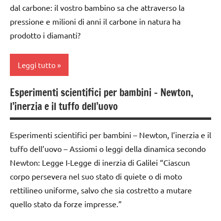
dal carbone: il vostro bambino sa che attraverso la
SCIENZE
pressione e milioni di anni il carbone in natura ha
TUTTI GLI
prodotto i diamanti?
ARGOMENTI
PER ETA'
Leggi tutto
TUTTI GLI
ARTICOLI
Esperimenti scientifici per bambini – Newton,
classi
l’inerzia e il tuffo dell’uovo
1a-5a
dai
Esperimenti scientifici per bambini – Newton, l’inerzia e il
3 ai
tuffo dell’uovo – Assiomi o leggi della dinamica secondo
6
anni
Newton: Legge I-Legge di inerzia di Galilei “Ciascun
corpo persevera nel suo stato di quiete o di moto
ESPERIMENTI
rettilineo uniforme, salvo che sia costretto a mutare
SCIENTIFICI
quello stato da forze impresse.”
SCIENZE