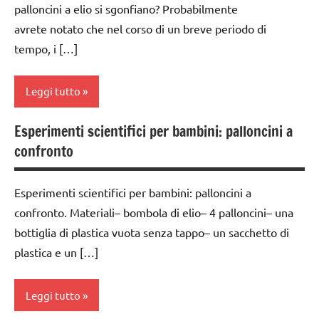
palloncini a elio si sgonfiano? Probabilmente
medie
scienze:
classe
avrete notato che nel corso di un breve periodo di
fisica e
dai
3a
tempo, i […]
chimica
3 ai
classe
6
TUTTI GLI
4a
anni
Leggi tutto
ARGOMENTI
classe
PER ETA'
dai
5a
Esperimenti scientifici per bambini: palloncini a
6
classe
TUTTI GLI
confronto
anni
dai
1a
ARTICOLI
6
ESPERIMENTI
classe
anni
Esperimenti scientifici per bambini: palloncini a
SCIENTIFICI
2a
confronto. Materiali– bombola di elio– 4 palloncini– una
ESPERIMENTI
SCIENZE
classe
SCIENTIFICI
bottiglia di plastica vuota senza tappo– un sacchetto di
3a
TUTTI GLI
plastica e un […]
SCIENZE
ARGOMENTI
classe
PER ETA'
scienze:
4a
Leggi tutto
fisica e
TUTTI GLI
classe
chimica