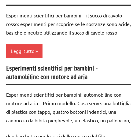
FESTE
dai
DELL'ANNO
Esperimenti scientifici per bambini – il succo di cavolo
3 ai
rosso: esperimenti per scoprire se le sostanze sono acide,
6
Natale
anni
basiche o neutre utilizzando il succo di cavolo rosso
San
ESPERIMENTI
Martino
E ATTIVITA'
Leggi tutto
SCIENZE
STEM
Esperimenti scientifici per bambini –
TUTTI GLI
ESPERIMENTI
classi
automobiline con motore ad aria
ARGOMENTI
SCIENTIFICI
1a-5a
PER ETA'
GUIDA
da 0
Esperimenti scientifici per bambini: automobiline con
TUTTI GLI
DIDATTICA
a 3
ARTICOLI
motore ad aria – Primo modello. Cosa serve: una bottiglia
MONTESSORI
anni
di plastica con tappo, quattro bottoni indentici, una
SCIENZE
dai
cannuccia da bibita pieghevole, un elastico, un palloncino,
3 ai
scienze:
6
fisica e
due bacchette per le assi delle ruote e del filo.
anni