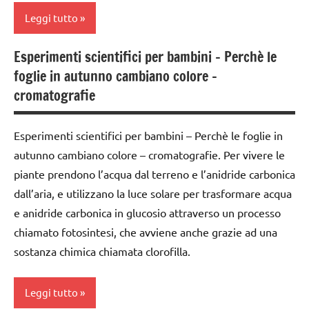
TUTTI GLI
Leggi tutto
ARGOMENTI
PER ETA'
Esperimenti scientifici per bambini – Perchè le
classi
TUTTI GLI
foglie in autunno cambiano colore –
1a-5a
ARTICOLI
cromatografie
dai
3 ai
Esperimenti scientifici per bambini – Perchè le foglie in
6
anni
autunno cambiano colore – cromatografie. Per vivere le
piante prendono l’acqua dal terreno e l’anidride carbonica
ESPERIMENTI
dall’aria, e utilizzano la luce solare per trasformare acqua
SCIENTIFICI
e anidride carbonica in glucosio attraverso un processo
SCIENZE
chiamato fotosintesi, che avviene anche grazie ad una
TUTTI GLI
sostanza chimica chiamata clorofilla.
ARGOMENTI
PER ETA'
Leggi tutto
TUTTI GLI