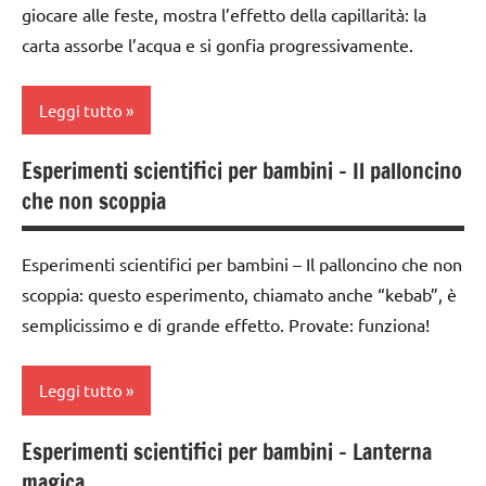
giocare alle feste, mostra l’effetto della capillarità: la
dai
carta assorbe l’acqua e si gonfia progressivamente.
3 ai
6
Leggi tutto
anni
ESPERIMENTI
Esperimenti scientifici per bambini – Il palloncino
classe
SCIENTIFICI
che non scoppia
1a
SCIENZE
classe
Esperimenti scientifici per bambini – Il palloncino che non
TUTTI GLI
2a
ARGOMENTI
scoppia: questo esperimento, chiamato anche “kebab”, è
classe
PER ETA'
semplicissimo e di grande effetto. Provate: funziona!
3a
TUTTI GLI
da 0
ARTICOLI
Leggi tutto
a 3
anni
Esperimenti scientifici per bambini – Lanterna
classi
dai
magica
1a-5a