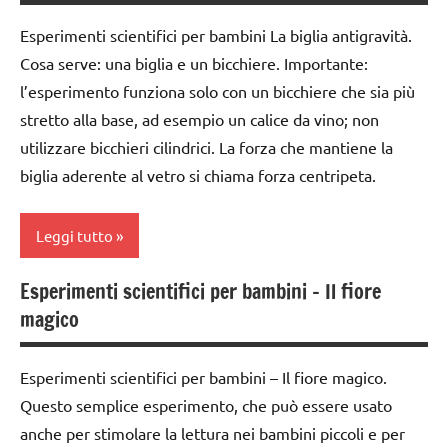
classe
Esperimenti scientifici per bambini La biglia antigravità.
4a
Cosa serve: una biglia e un bicchiere. Importante:
classe
l’esperimento funziona solo con un bicchiere che sia più
5a
stretto alla base, ad esempio un calice da vino; non
ESPERIMENTI
utilizzare bicchieri cilindrici. La forza che mantiene la
SCIENTIFICI
biglia aderente al vetro si chiama forza centripeta.
SCIENZE
Leggi tutto
TUTTI GLI
ARGOMENTI
Esperimenti scientifici per bambini – Il fiore
PER ETA'
classe
magico
1a
TUTTI GLI
ARTICOLI
classe
Esperimenti scientifici per bambini – Il fiore magico.
2a
Questo semplice esperimento, che può essere usato
classe
anche per stimolare la lettura nei bambini piccoli e per
3a