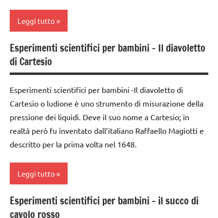
TUTTI GLI
Leggi tutto
ARGOMENTI
PER ETA'
Esperimenti scientifici per bambini – Il diavoletto
2a
TUTTI GLI
di Cartesio
settimana
ARTICOLI
di
avvento
Esperimenti scientifici per bambini -Il diavoletto di
Cartesio o ludione è uno strumento di misurazione della
da 0
a 3
pressione dei liquidi. Deve il suo nome a Cartesio; in
anni
realtà però fu inventato dall’italiano Raffaello Magiotti e
descritto per la prima volta nel 1648.
dai
3 ai
6
Leggi tutto
anni
Esperimenti scientifici per bambini – il succo di
ESPERIMENTI
classi
SCIENTIFICI
cavolo rosso
1a-5a