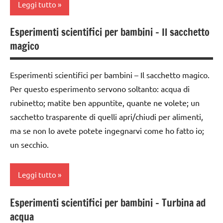
Leggi tutto
ARTICOLI
3 ai
6
Esperimenti scientifici per bambini – Il sacchetto
classe
anni
magico
2a
ESPERIMENTI
dai
SCIENTIFICI
Esperimenti scientifici per bambini – Il sacchetto magico.
3 ai
SCIENZE
Per questo esperimento servono soltanto: acqua di
6
anni
rubinetto; matite ben appuntite, quante ne volete; un
TUTTI GLI
ARGOMENTI
sacchetto trasparente di quelli apri/chiudi per alimenti,
ESPERIMENTI
PER ETA'
ma se non lo avete potete ingegnarvi come ho fatto io;
SCIENTIFICI
un secchio.
TUTTI GLI
Festa
ARTICOLI
degli
Leggi tutto
alberi
FESTE
Esperimenti scientifici per bambini – Turbina ad
classi
DELL'ANNO
acqua
1a-5a