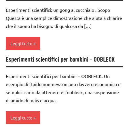
1a
Esperimenti scientifici: un gong al cucchiaio . Scopo
classe
Questa è una semplice dimostrazione che aiuta a chiarire
2a
che il suono ha bisogno di qualcosa da […]
classe
3a
Leggi tutto
classe
4a
Esperimenti scientifici per bambini – OOBLECK
classe
classe
1a
5a
Esperimenti scientifici per bambini – OOBLECK. Un
classe
classi
esempio di fluido non-newtoniano davvero economico e
2a
1a-5a
semplicissimo da ottenere è l’oobleck, una sospensione
classe
di amido di mais e acqua.
dai
3a
3 ai
classe
6
Leggi tutto
4a
anni