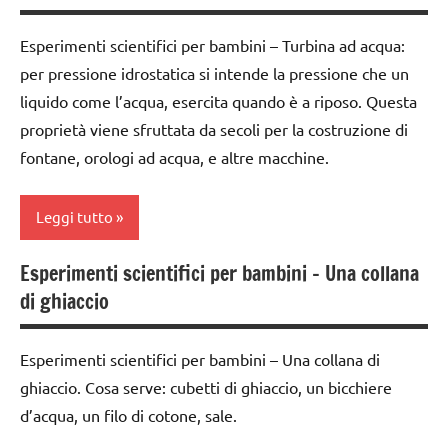
giardinaggio
da 0
Primavera
Esperimenti scientifici per bambini – Turbina ad acqua:
a 3
per pressione idrostatica si intende la pressione che un
anni
SCIENZE
liquido come l’acqua, esercita quando è a riposo. Questa
dai
scienze:
proprietà viene sfruttata da secoli per la costruzione di
3 ai
piante
fontane, orologi ad acqua, e altre macchine.
6
STAGIONI
anni
TUTTI GLI
Leggi tutto
ESPERIMENTI
ARGOMENTI
SCIENTIFICI
PER ETA'
Esperimenti scientifici per bambini – Una collana
classi
SCIENZE
di ghiaccio
TUTTI GLI
1a-5a
TUTTI GLI
ARTICOLI
dai
ARGOMENTI
Esperimenti scientifici per bambini – Una collana di
3 ai
PER ETA'
ghiaccio. Cosa serve: cubetti di ghiaccio, un bicchiere
6
TUTTI GLI
anni
d’acqua, un filo di cotone, sale.
ARTICOLI