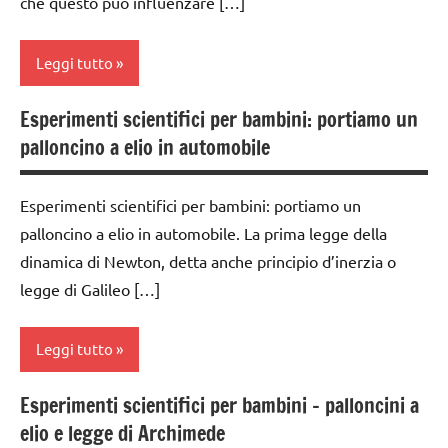
che questo può influenzare […]
ARTICOLI
chimica
classe
4a
TUTTI GLI
Leggi tutto
ARGOMENTI
classe
PER ETA'
5a
Esperimenti scientifici per bambini: portiamo un
classe
palloncino a elio in automobile
TUTTI GLI
dai
1a
ARTICOLI
6
classe
anni
Esperimenti scientifici per bambini: portiamo un
2a
palloncino a elio in automobile. La prima legge della
TUTTI GLI
classe
ARGOMENTI
dinamica di Newton, detta anche principio d’inerzia o
3a
PER ETA'
legge di Galileo […]
classe
TUTTI GLI
4a
ARTICOLI
Leggi tutto
classe
5a
Esperimenti scientifici per bambini – palloncini a
classe
elio e legge di Archimede
dai
1a