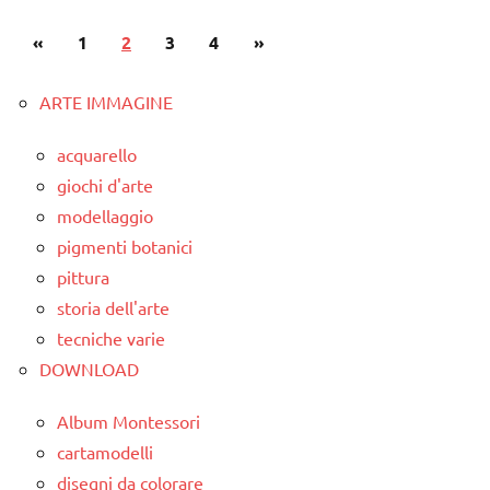
ARTICOLI
Paginazione
Articolo
Articolo
«
Autunno
1
2
3
4
»
degli
precedente
successivo
classe
articoli
ARTE IMMAGINE
2a
classe
acquarello
3a
giochi d'arte
modellaggio
classe
4a
pigmenti botanici
pittura
classe
storia dell'arte
5a
tecniche varie
ESPERIMENTI
DOWNLOAD
SCIENTIFICI
SCIENZE
Album Montessori
cartamodelli
STAGIONI
disegni da colorare