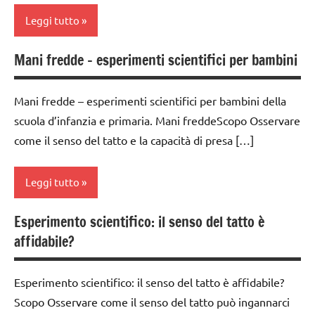
MONTESSORI
TUTTI GLI
classe
Leggi tutto
GUIDA
ARGOMENTI
GUIDA
4a
DIDATTICA
PER ETA'
DIDATTICA
MONTESSORI
classe
Mani fredde – esperimenti scientifici per bambini
MONTESSORI
classe
TUTTI GLI
5a
1a
SCIENZE
ARTICOLI
materiali
classi
Mani fredde – esperimenti scientifici per bambini della
di
classe
scienze:
1a-5a
scuola d’infanzia e primaria. Mani freddeScopo Osservare
consumo
2a
fisica e
come il senso del tatto e la capacità di presa […]
fai da te
chimica
dai
classe
3 ai
paste
3a
TUTTI GLI
6
Leggi tutto
da
ARGOMENTI
anni
classe
gioco
PER ETA'
4a
e play
Esperimento scientifico: il senso del tatto è
dai
classe
TUTTI GLI
dough
6
classe
affidabile?
1a
ARTICOLI
anni
5a
SCIENZE
classe
ESPERIMENTI
classi
Esperimento scientifico: il senso del tatto è affidabile?
2a
scienze:
E ATTIVITA'
1a-5a
Scopo Osservare come il senso del tatto può ingannarci
fisica e
classe
STEM