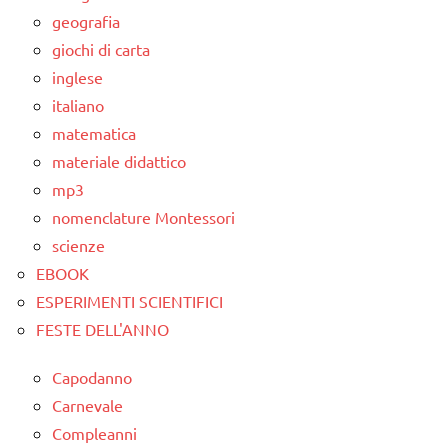
TUTTI GLI
geografia
ARGOMENTI
giochi di carta
PER ETA'
inglese
TUTTI GLI
italiano
ARTICOLI
matematica
materiale didattico
mp3
nomenclature Montessori
scienze
EBOOK
ESPERIMENTI SCIENTIFICI
FESTE DELL'ANNO
Capodanno
Carnevale
Compleanni