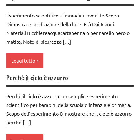
MONTESSORI
dai
1a
6
SCIENZE
Esperimento scientifico – Immagini invertite Scopo
anni
classe
Dimostrare la rifrazione della luce. Età Dai 6 anni.
scienze:
2a
ESPERIMENTI
corpo
Materiali Bicchiereacquacartapenna o pennarello nero o
E ATTIVITA'
classe
umano
matita. Note di sicurezza […]
STEM
3a
TUTTI GLI
ESPERIMENTI
classe
ARGOMENTI
Leggi tutto
SCIENTIFICI
4a
PER ETA'
GUIDA
classe
Perchè il cielo è azzurro
TUTTI GLI
classe
DIDATTICA
5a
ARTICOLI
1a
MONTESSORI
dai
Perchè il cielo è azzurro: un semplice esperimento
classe
SCIENZE
6
scientifico per bambini della scuola d’infanzia e primaria.
2a
anni
Scopo dell’esperimento Dimostrare che il cielo è azzurro
scienze:
classe
corpo
perché […]
ESPERIMENTI
3a
umano
E ATTIVITA'
STEM
classe