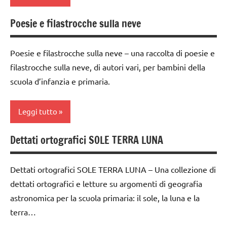
TUTTI GLI
STAGIONI
ARGOMENTI
LINGUAGGIO
Poesie e filastrocche sulla neve
classi
PER ETA'
Terra
poesie /
1a-5a
TUTTI GLI
mesi
TUTTI GLI
Poesie e filastrocche sulla neve – una raccolta di poesie e
dai
ARTICOLI
dell'anno
ARGOMENTI
filastrocche sulla neve, di autori vari, per bambini della
3 ai
PER ETA'
poesie
scuola d’infanzia e primaria.
6
/
TUTTI GLI
anni
misura
ARTICOLI
Leggi tutto
GEOGRAFIA
del
tempo
Inverno
Dettati ortografici SOLE TERRA LUNA
classi
poesie e
LINGUAGGIO
1a-5a
filastrocche
Dettati ortografici SOLE TERRA LUNA – Una collezione di
poesie /
dai
Terra
tempo
dettati ortografici e letture su argomenti di geografia
3 ai
atmosferico
TUTTI GLI
astronomica per la scuola primaria: il sole, la luna e la
6
ARGOMENTI
anni
terra…
poesie e
PER ETA'
filastrocche