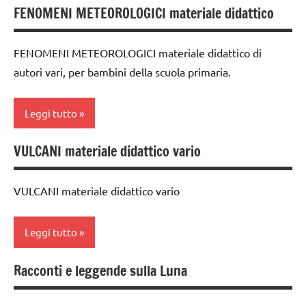
6
FENOMENI METEOROLOGICI materiale didattico
MONTESSORI
ambienti
anni
naturali
materiale
DOWNLOAD
FENOMENI METEOROLOGICI materiale didattico di
didattico
classe
EDUCAZIONE
autori vari, per bambini della scuola primaria.
3a
nomenclature
COSMICA
Montessori
dai
Leggi tutto
GEOGRAFIA
6
Terra
anni
GUIDA
VULCANI materiale didattico vario
TUTTI GLI
classe
DIDATTICA
dettati /
ARGOMENTI
3a
MONTESSORI
geografia
PER ETA'
VULCANI materiale didattico vario
classe
materiale
dettati
TUTTI GLI
4a
didattico
ortografici
ARTICOLI
Leggi tutto
dai
nomenclature
GEOGRAFIA
6
Montessori
Racconti e leggende sulla Luna
LINGUAGGIO
anni
ambienti
Terra
naturali
Terra
dettati /