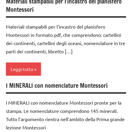
Materiali stampabili per l’incastro del planisfero
classe
Montessori
1a
classe
Materiali stampabili per l’incastro del planisfero
2a
Montessori in formato pdf, che comprendono: cartellini
dai
dei continenti, cartellini degli oceani, nomenclature in tre
3 ai
parti dei continenti, libretto […]
6
anni
Leggi tutto
dai
6
I MINERALI con nomenclature Montessori
anni
classe
1a
GEOGRAFIA
I MINERALI con nomenclature Montessori pronte per la
classe
GUIDA
stampa. Le nomenclature comprendono 145 minerali.
2a
DIDATTICA
Tutto l’argomento rientra nell’ambito della Prima grande
MONTESSORI
classe
lezione Montessori
3a