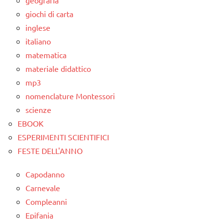
dettati
giochi di carta
ortografici
inglese
italiano
GEOGRAFIA
matematica
LINGUAGGIO
materiale didattico
Terra
mp3
nomenclature Montessori
TUTTI GLI
ARGOMENTI
scienze
PER ETA'
EBOOK
ESPERIMENTI SCIENTIFICI
TUTTI GLI
FESTE DELL'ANNO
ARTICOLI
Capodanno
Carnevale
Compleanni
Epifania