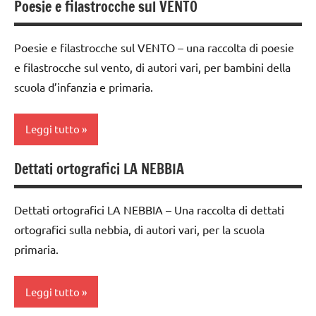
Poesie e filastrocche sul VENTO
ARGOMENTI
ARGOMENTI
classi
classe
PER ETA'
PER ETA'
1a-5a
5a
Poesie e filastrocche sul VENTO – una raccolta di poesie
TUTTI GLI
TUTTI GLI
dai
dettati /
e filastrocche sul vento, di autori vari, per bambini della
ARTICOLI
ARTICOLI
3 ai
tempo
scuola d’infanzia e primaria.
6
atmosferico
anni
dettati
Leggi tutto
GEOGRAFIA
ortografici
LINGUAGGIO
Dettati ortografici LA NEBBIA
GEOGRAFIA
classi
poesie /
1a-5a
LINGUAGGIO
tempo
Dettati ortografici LA NEBBIA – Una raccolta di dettati
dai
atmosferico
Terra
ortografici sulla nebbia, di autori vari, per la scuola
3 ai
poesie e
primaria.
TUTTI GLI
6
filastrocche
ARGOMENTI
anni
PER ETA'
Terra
Leggi tutto
GEOGRAFIA
TUTTI GLI
TUTTI GLI