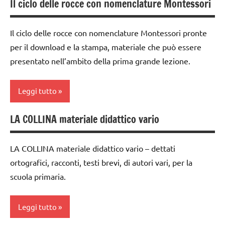
Il ciclo delle rocce con nomenclature Montessori
classe
GUIDA
1a
DIDATTICA
Il ciclo delle rocce con nomenclature Montessori pronte
MONTESSORI
classe
per il download e la stampa, materiale che può essere
2a
materiale
presentato nell’ambito della prima grande lezione.
didattico
classe
3a
nomenclature
Leggi tutto
Montessori
dai
6
Terra
LA COLLINA materiale didattico vario
classe
anni
1a
TUTTI GLI
DOWNLOAD
ARGOMENTI
LA COLLINA materiale didattico vario – dettati
classe
PER ETA'
EDUCAZIONE
ortografici, racconti, testi brevi, di autori vari, per la
2a
COSMICA
scuola primaria.
TUTTI GLI
classe
ARTICOLI
GEOGRAFIA
3a
Leggi tutto
GUIDA
dai
DIDATTICA