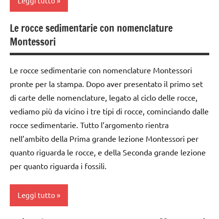
Leggi tutto
GEOGRAFIA
ARTICOLI
TUTTI GLI
ARTICOLI
GUIDA
Le rocce sedimentarie con nomenclature
classe
DIDATTICA
Montessori
1a
MONTESSORI
classe
materiale
Le rocce sedimentarie con nomenclature Montessori
2a
didattico
pronte per la stampa. Dopo aver presentato il primo set
classe
nomenclature
di carte delle nomenclature, legato al ciclo delle rocce,
3a
Montessori
vediamo più da vicino i tre tipi di rocce, cominciando dalle
dai
rocce sedimentarie. Tutto l’argomento rientra
Terra
6
nell’ambito della Prima grande lezione Montessori per
TUTTI GLI
anni
quanto riguarda le rocce, e della Seconda grande lezione
ARGOMENTI
DOWNLOAD
per quanto riguarda i fossili.
PER ETA'
EDUCAZIONE
TUTTI GLI
COSMICA
Leggi tutto
ARTICOLI
GEOGRAFIA