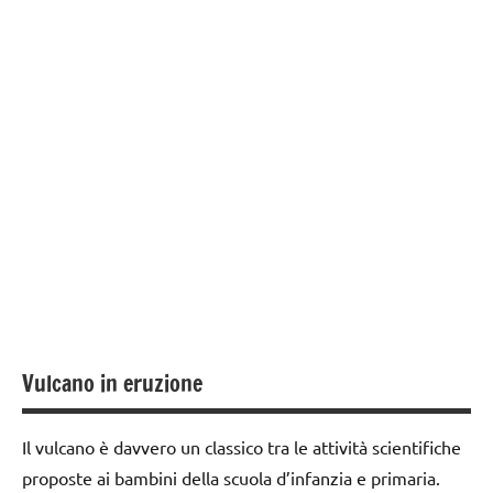
PER ETA'
Terra
dettati /
geografia
TUTTI GLI
TUTTI GLI
ARTICOLI
ARGOMENTI
dettati
PER ETA'
ortografici
TUTTI GLI
GEOGRAFIA
ARTICOLI
LINGUAGGIO
Universo
poesie /
geografia
poesie e
filastrocche
Vulcano in eruzione
SCIENZE
scienze:
Il vulcano è davvero un classico tra le attività scientifiche
acqua
proposte ai bambini della scuola d’infanzia e primaria.
Terra