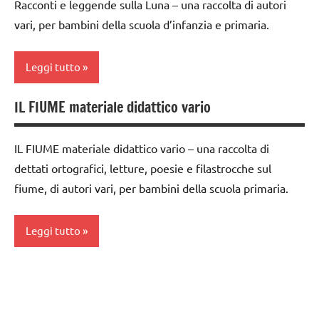
TUTTI GLI
Racconti e leggende sulla Luna – una raccolta di autori
tempo
classe
TUTTI GLI
ARGOMENTI
vari, per bambini della scuola d’infanzia e primaria.
atmosferico
3a
ARGOMENTI
PER ETA'
PER ETA'
dettati
classe
TUTTI GLI
Leggi tutto
ortografici
4a
TUTTI GLI
ARTICOLI
ARTICOLI
ESPERIMENTI
dai
IL FIUME materiale didattico vario
dai
SCIENTIFICI
6
3 ai
anni
GEOGRAFIA
6
IL FIUME materiale didattico vario – una raccolta di
GEOGRAFIA
anni
dettati ortografici, letture, poesie e filastrocche sul
LINGUAGGIO
Terra
fiume, di autori vari, per bambini della scuola primaria.
dai
SCIENZE
6
TUTTI GLI
scienze:
anni
Leggi tutto
ARGOMENTI
acqua
PER ETA'
GEOGRAFIA
Terra
dai
TUTTI GLI
LINGUAGGIO
6
ARTICOLI
TUTTI GLI
racconti
anni
ARGOMENTI