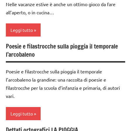
Nelle vacanze estive è anche un ottimo gioco da fare
TUTTI GLI
all’aperto, o in cucina…
ARGOMENTI
PER ETA'
Leggi tutto
TUTTI GLI
ARTICOLI
Poesie e filastrocche sulla pioggia il temporale
da 0
l’arcobaleno
a 3
anni
Poesie e filastrocche sulla pioggia il temporale
dai
l’arcobaleno la grandine: una raccolta di poesie e
3 ai
6
filastrocche per la scuola d’infanzia e primaria, di autori
anni
vari.
dai
6
Leggi tutto
anni
Dettati ortografici LA PIOGGIA
EDUCAZIONE