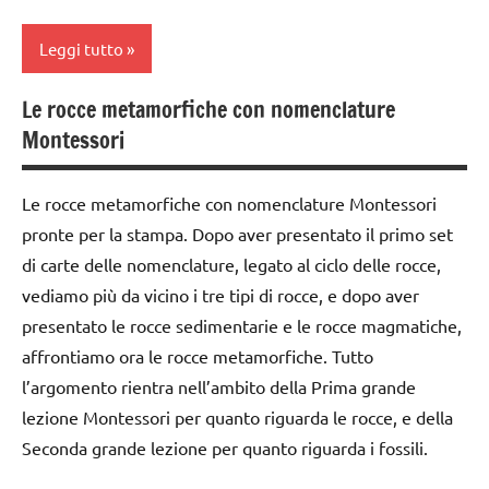
mappe
e
costruire i
Leggi tutto
cartine
materiali
Montessori
Terra
Le rocce metamorfiche con nomenclature
classe
dai
Montessori
TUTTI GLI
1a
3 ai
ARGOMENTI
6
classe
PER ETA'
Le rocce metamorfiche con nomenclature Montessori
anni
2a
pronte per la stampa. Dopo aver presentato il primo set
TUTTI GLI
dai
classe
ARTICOLI
di carte delle nomenclature, legato al ciclo delle rocce,
6
3a
vediamo più da vicino i tre tipi di rocce, e dopo aver
anni
classi
presentato le rocce sedimentarie e le rocce magmatiche,
DOWNLOAD
medie
affrontiamo ora le rocce metamorfiche. Tutto
GEOGRAFIA
dai
l’argomento rientra nell’ambito della Prima grande
6
lezione Montessori per quanto riguarda le rocce, e della
geografia
anni
Seconda grande lezione per quanto riguarda i fossili.
GUIDA
DOWNLOAD