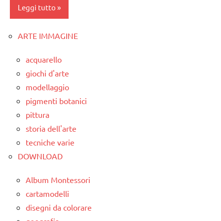
ARTICOLI
LINGUAGGIO
Leggi tutto
poesie /
geografia
ARTE IMMAGINE
classe
1a
poesie e
acquarello
filastrocche
classe
giochi d'arte
2a
Terra
modellaggio
classe
pigmenti botanici
TUTTI GLI
3a
ARGOMENTI
pittura
PER ETA'
storia dell'arte
classe
4a
tecniche varie
TUTTI GLI
DOWNLOAD
ARTICOLI
classe
5a
Album Montessori
dettati /
cartamodelli
tempo
disegni da colorare
atmosferico
geografia