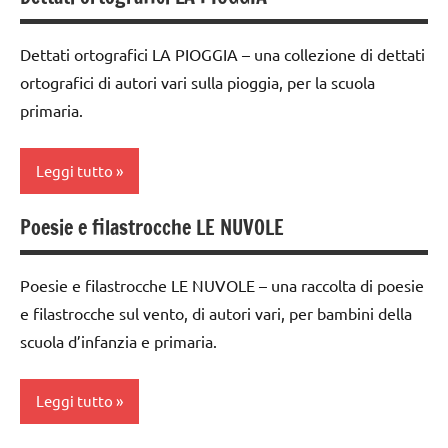
classi
COSMICA
1a-5a
Dettati ortografici LA PIOGGIA – una collezione di dettati
ESPERIMENTI
dai
ortografici di autori vari sulla pioggia, per la scuola
SCIENTIFICI
3 ai
primaria.
6
Estate
anni
GEOGRAFIA
Leggi tutto
GEOGRAFIA
GUIDA
LINGUAGGIO
DIDATTICA
Poesie e filastrocche LE NUVOLE
classe
MONTESSORI
poesie /
1a
tempo
LAVORETTI
Poesie e filastrocche LE NUVOLE – una raccolta di poesie
classe
atmosferico
e filastrocche sul vento, di autori vari, per bambini della
2a
SCIENZE
poesie e
scuola d’infanzia e primaria.
classe
STAGIONI
filastrocche
3a
Terra
Terra
Leggi tutto
classe
TUTTI GLI
TUTTI GLI
4a