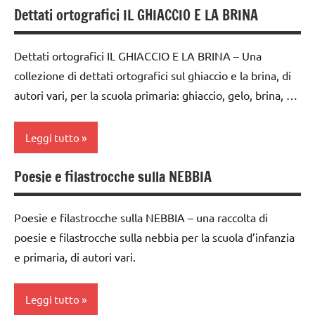
LINGUAGGIO
ARTICOLI
Dettati ortografici IL GHIACCIO E LA BRINA
ARGOMENTI
classe
poesie /
PER ETA'
1a
tempo
Dettati ortografici IL GHIACCIO E LA BRINA – Una
TUTTI GLI
classe
atmosferico
collezione di dettati ortografici sul ghiaccio e la brina, di
ARTICOLI
2a
poesie e
autori vari, per la scuola primaria: ghiaccio, gelo, brina, …
classe
filastrocche
3a
Terra
Leggi tutto
classe
TUTTI GLI
4a
Poesie e filastrocche sulla NEBBIA
ARGOMENTI
classe
classe
PER ETA'
1a
5a
Poesie e filastrocche sulla NEBBIA – una raccolta di
TUTTI GLI
classe
dettati /
poesie e filastrocche sulla nebbia per la scuola d’infanzia
ARTICOLI
2a
tempo
e primaria, di autori vari.
classe
atmosferico
3a
dettati
Leggi tutto
classe
ortografici