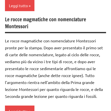
DIDATTICA
Leggi tutto
MONTESSORI
EDUCAZIONE
COSMICA
mappe
Le rocce magmatiche con nomenclature
classe
e
GEOGRAFIA
Montessori
1a
cartine
GUIDA
classe
materiale
DIDATTICA
Le rocce magmatiche con nomenclature Montessori
2a
didattico
MONTESSORI
pronte per la stampa. Dopo aver presentato il primo set
classe
nomenclature
materiale
di carte delle nomenclature, legato al ciclo delle rocce,
3a
Montessori
didattico
vediamo più da vicino i tre tipi di rocce, e dopo aver
dai
Terra
presentato le rocce sedimentarie affrontiamo qui le
nomenclature
6
Montessori
rocce magmatiche (anche dette rocce ignee). Tutto
TUTORIAL
anni
l’argomento rientra nell’ambito della Prima grande
Terra
TUTTI GLI
DOWNLOAD
lezione Montessori per quanto riguarda le rocce, e della
ARGOMENTI
TUTTI GLI
Seconda grande lezione per quanto riguarda i fossili.
EDUCAZIONE
PER ETA'
ARGOMENTI
COSMICA
PER ETA'
TUTTI GLI