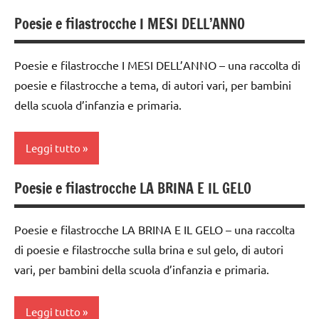
4a
Poesie e filastrocche I MESI DELL’ANNO
GEOGRAFIA
classi
classe
1a-5a
Inverno
5a
Poesie e filastrocche I MESI DELL’ANNO – una raccolta di
dai
LINGUAGGIO
dettati /
poesie e filastrocche a tema, di autori vari, per bambini
3 ai
tempo
della scuola d’infanzia e primaria.
STAGIONI
6
atmosferico
anni
Terra
dettati
Leggi tutto
GEOGRAFIA
TUTTI GLI
ortografici
ARGOMENTI
Inverno
Poesie e filastrocche LA BRINA E IL GELO
GEOGRAFIA
classi
PER ETA'
LINGUAGGIO
1a-5a
Inverno
TUTTI GLI
Poesie e filastrocche LA BRINA E IL GELO – una raccolta
poesie /
dai
ARTICOLI
LINGUAGGIO
tempo
di poesie e filastrocche sulla brina e sul gelo, di autori
3 ai
atmosferico
vari, per bambini della scuola d’infanzia e primaria.
STAGIONI
6
anni
poesie e
Terra
filastrocche
Leggi tutto
GEOGRAFIA