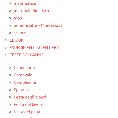
psicogrammatica
matematica
Montessori
materiale didattico
mp3
TUTTI GLI
nomenclature Montessori
ARGOMENTI
PER ETA'
scienze
EBOOK
TUTTI GLI
ESPERIMENTI SCIENTIFICI
ARTICOLI
FESTE DELL'ANNO
Capodanno
Carnevale
Compleanni
Epifania
Festa degli alberi
Festa del lavoro
festa del papà