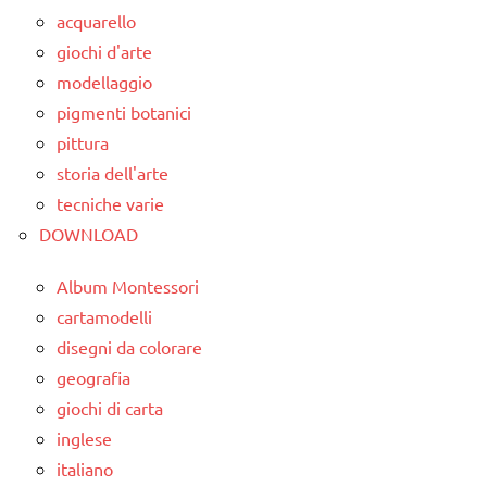
classe
didattico
acquarello
1a
giochi d'arte
nomenclature
dai
modellaggio
Montessori
6
pigmenti botanici
anni
psicogrammatica
pittura
Montessori
DOWNLOAD
storia dell'arte
TUTTI GLI
GUIDA
tecniche varie
ARGOMENTI
DIDATTICA
DOWNLOAD
PER ETA'
MONTESSORI
Album Montessori
TUTTI GLI
LINGUAGGIO
ARTICOLI
cartamodelli
MONTESSORI
disegni da colorare
materiale
geografia
didattico
giochi di carta
nomenclature
inglese
Montessori
italiano