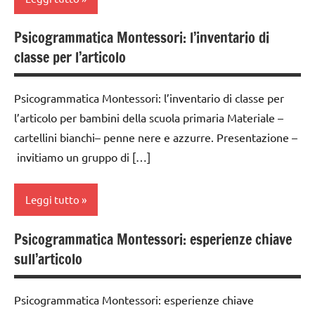
LINGUAGGIO
3a
PER ETA'
MONTESSORI
dai
Psicogrammatica Montessori: l’inventario di
TUTTI GLI
analisi
materiale
6
ARTICOLI
classe per l’articolo
grammaticale
didattico
anni
Montessori
nomenclature
GUIDA
Psicogrammatica Montessori: l’inventario di classe per
classe
Montessori
DIDATTICA
l’articolo per bambini della scuola primaria Materiale –
1a
MONTESSORI
psicogrammatica
cartellini bianchi– penne nere e azzurre. Presentazione –
classe
Montessori
LINGUAGGIO
invitiamo un gruppo di […]
2a
MONTESSORI
TUTTI GLI
classe
ARGOMENTI
psicogrammatica
Leggi tutto
3a
PER ETA'
Montessori
dai
Psicogrammatica Montessori: esperienze chiave
TUTTI GLI
TUTTI GLI
analisi
6
ARTICOLI
sull’articolo
ARGOMENTI
grammaticale
anni
PER ETA'
Montessori
GUIDA
Psicogrammatica Montessori: esperienze chiave
TUTTI GLI
classe
DIDATTICA