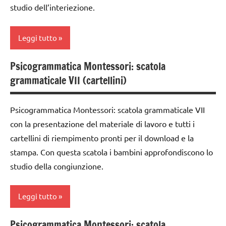
disegni
studio dell’interiezione.
MONTESSORI
classe
da
italiano
3a
colorare
Leggi tutto
LINGUAGGIO
dai
DOWNLOAD
MONTESSORI
6
Psicogrammatica Montessori: scatola
GUIDA
analisi
anni
materiale
grammaticale VII (cartellini)
DIDATTICA
grammaticale
didattico
grammatica
MONTESSORI
Montessori
nomenclature
Psicogrammatica Montessori: scatola grammaticale VII
GUIDA
italiano
classe
Montessori
DIDATTICA
con la presentazione del materiale di lavoro e tutti i
1a
lettura e
MONTESSORI
cartellini di riempimento pronti per il download e la
psicogrammatica
scrittura
classe
stampa. Con questa scatola i bambini approfondiscono lo
Montessori
LINGUAGGIO
Montessori
2a
MONTESSORI
studio della congiunzione.
TUTTI GLI
LINGUAGGIO
classe
ARGOMENTI
materiale
MONTESSORI
3a
PER ETA'
didattico
Leggi tutto
materiale
costruire i
TUTTI GLI
nomenclature
didattico
materiali
Psicogrammatica Montessori: scatola