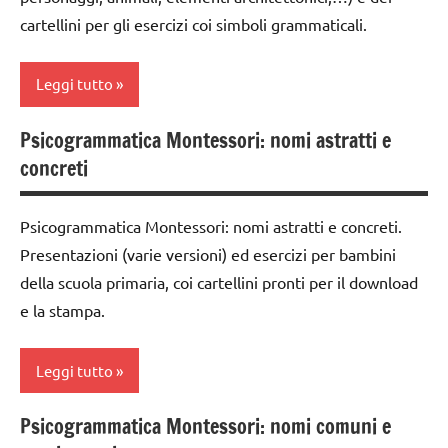
materiale
GUIDA
TUTTI GLI
cartellini per gli esercizi coi simboli grammaticali.
didattico
classe
DIDATTICA
ARTICOLI
2a
MONTESSORI
nomenclature
Leggi tutto
Montessori
classe
LINGUAGGIO
3a
MONTESSORI
psicogrammatica
Psicogrammatica Montessori: nomi astratti e
analisi del
Montessori
dai
psicogrammatica
concreti
periodo
6
Montessori
TUTTI GLI
Montessori
anni
ARGOMENTI
TUTTI GLI
Psicogrammatica Montessori: nomi astratti e concreti.
analisi
PER ETA'
GUIDA
ARTICOLI
Presentazioni (varie versioni) ed esercizi per bambini
grammaticale
DIDATTICA
TUTTI GLI
Montessori
della scuola primaria, coi cartellini pronti per il download
MONTESSORI
ARTICOLI
e la stampa.
analisi
LINGUAGGIO
logica
MONTESSORI
Montessori
Leggi tutto
psicogrammatica
cartamodelli
Montessori
Psicogrammatica Montessori: nomi comuni e
analisi
classe