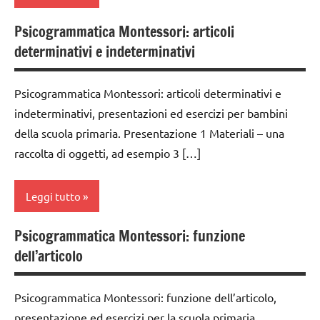
TUTTI GLI
dai
Psicogrammatica Montessori: articoli
ARGOMENTI
analisi
6
PER ETA'
determinativi e indeterminativi
grammaticale
anni
Montessori
TUTTI GLI
GUIDA
ARTICOLI
Psicogrammatica Montessori: articoli determinativi e
classe
DIDATTICA
indeterminativi, presentazioni ed esercizi per bambini
1a
MONTESSORI
della scuola primaria. Presentazione 1 Materiali – una
classe
LINGUAGGIO
raccolta di oggetti, ad esempio 3 […]
2a
MONTESSORI
classe
psicogrammatica
Leggi tutto
3a
Montessori
dai
Psicogrammatica Montessori: funzione
TUTTI GLI
analisi
6
dell’articolo
ARGOMENTI
grammaticale
anni
PER ETA'
Montessori
GUIDA
Psicogrammatica Montessori: funzione dell’articolo,
TUTTI GLI
classe
DIDATTICA
ARTICOLI
presentazione ed esercizi per la scuola primaria.
1a