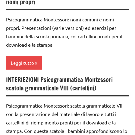
nomi propri
TUTTI GLI
grammaticale
1a
ARGOMENTI
Montessori
PER ETA'
classe
Psicogrammatica Montessori: nomi comuni e nomi
classe
2a
propri. Presentazioni (varie versioni) ed esercizi per
TUTTI GLI
1a
ARTICOLI
classe
bambini della scuola primaria, coi cartellini pronti per il
classe
3a
download e la stampa.
2a
costruire i
classe
materiali
Leggi tutto
3a
Montessori
dai
INTERIEZIONI Psicogrammatica Montessori
dai
analisi
6
scatola grammaticale VIII (cartellini)
3 ai
grammaticale
anni
6
Montessori
anni
DOWNLOAD
Psicogrammatica Montessori: scatola grammaticale VII
classe
dai
con la presentazione del materiale di lavoro e tutti i
grammatica
1a
6
cartellini di riempimento pronti per il download e la
GUIDA
classe
anni
stampa. Con questa scatola i bambini approfondiscono lo
DIDATTICA
2a