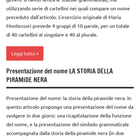
classe
TUTORIAL
utilizzando serie di cartellini nei quali compare un nome
1a
TUTTI GLI
preceduto dall’articolo. L’esercizio originale di Maria
classe
ARGOMENTI
Montessori prevede 4 gruppi di 10 parole, per un totale
2a
PER ETA'
di 40 cartellini al singolare e 40 al plurale.
classe
TUTTI GLI
3a
ARTICOLI
Leggi tutto
DOWNLOAD
Presentazione del nome LA STORIA DELLA
GUIDA
analisi
PIRAMIDE NERA
DIDATTICA
grammaticale
MONTESSORI
Montessori
Presentazione del nome: la storia della piramide nera. In
LINGUAGGIO
classe
MONTESSORI
questo articolo propongo una presentazione del nome da
1a
svolgere in due giorni: una ricapitolazione della funzione
materiale
classe
del nome, e la presentazione del simbolo grammaticale
didattico
2a
accompagnata dalla storia della piramide nera (in due
nomenclature
classe