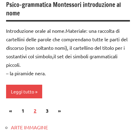
psicogrammatica
Psico-grammatica Montessori introduzione al
analisi
Montessori
LINGUAGGIO
nome
grammaticale
MONTESSORI
studio
Montessori
delle
materiale
Introduzione orale al nome.Materiale: una raccolta di
classe
parole
didattico
cartellini delle parole che comprendano tutte le parti del
1a
Montessori
discorso (non soltanto nomi), il cartellino del titolo per i
nomenclature
dai
TUTTI GLI
Montessori
sostantivi col simbolo,il set dei simboli grammaticali
6
ARGOMENTI
piccoli.
anni
psicogrammatica
PER ETA'
– la piramide nera.
Montessori
DOWNLOAD
TUTTI GLI
TUTTI GLI
ARTICOLI
GUIDA
Leggi tutto
ARGOMENTI
DIDATTICA
PER ETA'
MONTESSORI
Paginazione
Articolo
Articolo
«
analisi
1
2
3
»
TUTTI GLI
LINGUAGGIO
degli
grammaticale
precedente
successivo
ARTICOLI
MONTESSORI
Montessori
articoli
ARTE IMMAGINE
materiale