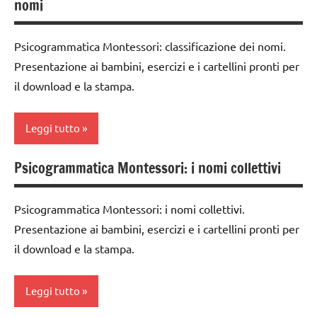
nomi
TUTTI GLI
grammaticale
6
ARGOMENTI
Montessori
anni
PER ETA'
Psicogrammatica Montessori: classificazione dei nomi.
classe
GUIDA
Presentazione ai bambini, esercizi e i cartellini pronti per
TUTTI GLI
1a
DIDATTICA
ARTICOLI
il download e la stampa.
MONTESSORI
classe
2a
LINGUAGGIO
Leggi tutto
MONTESSORI
classe
3a
psicogrammatica
Psicogrammatica Montessori: i nomi collettivi
analisi
Montessori
dai
grammaticale
6
Montessori
TUTTI GLI
Psicogrammatica Montessori: i nomi collettivi.
anni
ARGOMENTI
Presentazione ai bambini, esercizi e i cartellini pronti per
classe
PER ETA'
GUIDA
il download e la stampa.
1a
DIDATTICA
TUTTI GLI
MONTESSORI
classe
ARTICOLI
Leggi tutto
2a
LINGUAGGIO