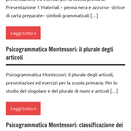
MONTESSORI
Presentazione 1 Materiali – penna nera e azzurra– strisce
classe
LINGUAGGIO
di carta preparate– simboli grammaticali […]
2a
MONTESSORI
classe
psicogrammatica
Leggi tutto
3a
Montessori
dai
Psicogrammatica Montessori: il plurale degli
TUTTI GLI
analisi
6
articoli
ARGOMENTI
grammaticale
anni
PER ETA'
Montessori
GUIDA
Psicogrammatica Montessori: il plurale degli articoli,
TUTTI GLI
classe
DIDATTICA
ARTICOLI
presentazioni ed esercizi per la scuola primaria. Per lo
1a
MONTESSORI
studio del singolare e del plurale di nomi e articoli […]
classe
LINGUAGGIO
2a
MONTESSORI
Leggi tutto
classe
psicogrammatica
3a
Montessori
Psicogrammatica Montessori: classificazione dei
analisi
dai