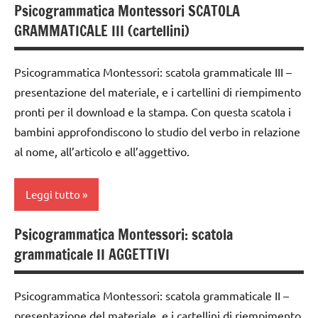
costruire i
Psicogrammatica Montessori SCATOLA
ARGOMENTI
analisi
LINGUAGGIO
materiali
GRAMMATICALE III (cartellini)
PER ETA'
grammaticale
MONTESSORI
Montessori
Montessori
TUTTI GLI
materiale
dai
Psicogrammatica Montessori: scatola grammaticale III –
ARTICOLI
classe
didattico
6
presentazione del materiale, e i cartellini di riempimento
1a
anni
nomenclature
pronti per il download e la stampa. Con questa scatola i
classe
Montessori
DOWNLOAD
bambini approfondiscono lo studio del verbo in relazione
2a
psicogrammatica
al nome, all’articolo e all’aggettivo.
grammatica
classe
Montessori
GUIDA
3a
TUTTI GLI
Leggi tutto
DIDATTICA
dai
ARGOMENTI
MONTESSORI
6
PER ETA'
Psicogrammatica Montessori: scatola
analisi
italiano
anni
grammaticale II AGGETTIVI
TUTTI GLI
grammaticale
LINGUAGGIO
DOWNLOAD
ARTICOLI
Montessori
MONTESSORI
Psicogrammatica Montessori: scatola grammaticale II –
grammatica
classe
materiale
presentazione del materiale, e i cartellini di riempimento
1a