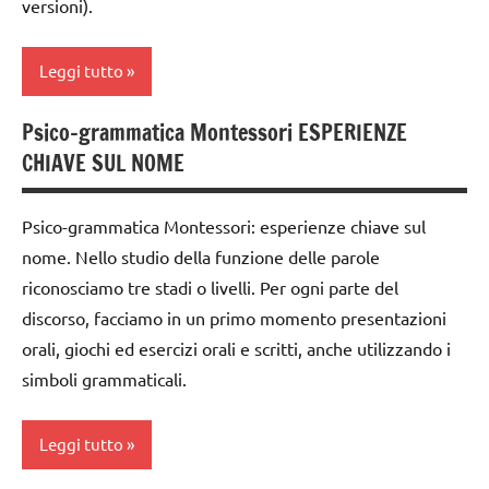
versioni).
Montessori
3a
psicogrammatica
dai
Leggi tutto
Montessori
6
anni
studio
Psico-grammatica Montessori ESPERIENZE
analisi
delle
DOWNLOAD
CHIAVE SUL NOME
grammaticale
parole
Montessori
GUIDA
Montessori
DIDATTICA
Psico-grammatica Montessori: esperienze chiave sul
classe
TUTTI GLI
MONTESSORI
nome. Nello studio della funzione delle parole
1a
ARGOMENTI
riconosciamo tre stadi o livelli. Per ogni parte del
LINGUAGGIO
PER ETA'
dai
MONTESSORI
discorso, facciamo in un primo momento presentazioni
6
TUTTI GLI
orali, giochi ed esercizi orali e scritti, anche utilizzando i
anni
materiale
ARTICOLI
simboli grammaticali.
didattico
DOWNLOAD
nomenclature
GUIDA
Leggi tutto
Montessori
DIDATTICA
MONTESSORI