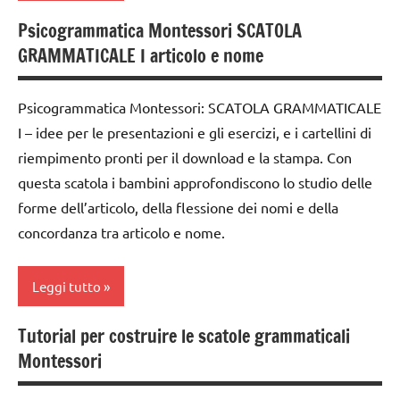
TUTTI GLI
materiale
costruire i
Psicogrammatica Montessori SCATOLA
ARTICOLI
analisi
didattico
materiali
GRAMMATICALE I articolo e nome
grammaticale
Montessori
nomenclature
Montessori
Montessori
dai
Psicogrammatica Montessori: SCATOLA GRAMMATICALE
classe
6
psicogrammatica
I – idee per le presentazioni e gli esercizi, e i cartellini di
1a
anni
Montessori
riempimento pronti per il download e la stampa. Con
classe
DOWNLOAD
questa scatola i bambini approfondiscono lo studio delle
TUTTI GLI
2a
ARGOMENTI
forme dell’articolo, della flessione dei nomi e della
grammatica
classe
PER ETA'
concordanza tra articolo e nome.
GUIDA
3a
TUTTI GLI
DIDATTICA
dai
ARTICOLI
MONTESSORI
Leggi tutto
6
italiano
anni
Tutorial per costruire le scatole grammaticali
analisi
LINGUAGGIO
DOWNLOAD
Montessori
grammaticale
MONTESSORI
Montessori
grammatica