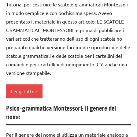
materiale
Tutorial per costruire le scatole grammaticali Montessori
classe
GUIDA
didattico
in modo semplice e con pochissima spesa. Avevo
1a
DIDATTICA
presentato il materiale in questo articolo: LE SCATOLE
nomenclature
MONTESSORI
classe
Montessori
GRAMMATICALI MONTESSORI, e prima di pubblicare i
2a
LINGUAGGIO
vari articoli che tratteranno dell’uso di ogni scatola ho
psicogrammatica
MONTESSORI
classe
preparato qualche versione facilmente riproducibile delle
Montessori
3a
materiale
scatole grammaticali e delle scatole per i cartellini dei
TUTTI GLI
didattico
DOWNLOAD
comandi e per i cartellini di riempimento. C’è anche una
ARGOMENTI
nomenclature
versione stampabile.
PER ETA'
GUIDA
Montessori
DIDATTICA
TUTTI GLI
MONTESSORI
psicogrammatica
Leggi tutto
ARTICOLI
Montessori
LINGUAGGIO
Psico-grammatica Montessori: il genere del
MONTESSORI
TUTTI GLI
analisi
nome
ARGOMENTI
grammaticale
materiale
PER ETA'
Montessori
didattico
Per il genere del nome si utilizza un materiale analogo a
TUTTI GLI
cartamodelli