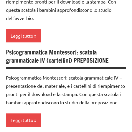
riempimento pronti per il download e la stampa. Con
nomenclature
classe
Montessori
questa scatola i bambini approfondiscono lo studio
grammatica
2a
dell’avverbio.
psicogrammatica
GUIDA
classe
Montessori
DIDATTICA
3a
MONTESSORI
Leggi tutto
TUTTI GLI
costruire i
ARGOMENTI
italiano
materiali
Psicogrammatica Montessori: scatola
PER ETA'
analisi
Montessori
LINGUAGGIO
grammaticale IV (cartellini) PREPOSIZIONE
grammaticale
TUTTI GLI
MONTESSORI
dai
Montessori
ARTICOLI
6
materiale
Psicogrammatica Montessori: scatola grammaticale IV –
classe
anni
didattico
presentazione del materiale, e i cartellini di riempimento
1a
DOWNLOAD
pronti per il download e la stampa. Con questa scatola i
nomenclature
classe
Montessori
bambini approfondiscono lo studio della preposizione.
grammatica
2a
psicogrammatica
GUIDA
classe
Montessori
Leggi tutto
DIDATTICA
3a
MONTESSORI
TUTTI GLI