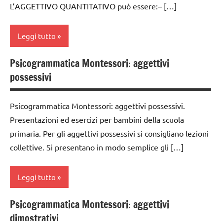
DIDATTICA
L’AGGETTIVO QUANTITATIVO può essere:– […]
2a
MONTESSORI
classe
italiano
Leggi tutto
3a
LINGUAGGIO
dai
Psicogrammatica Montessori: aggettivi
MONTESSORI
analisi
6
possessivi
grammaticale
anni
materiale
Montessori
didattico
GUIDA
Psicogrammatica Montessori: aggettivi possessivi.
classe
DIDATTICA
nomenclature
Presentazioni ed esercizi per bambini della scuola
1a
MONTESSORI
Montessori
primaria. Per gli aggettivi possessivi si consigliano lezioni
classe
LINGUAGGIO
psicogrammatica
collettive. Si presentano in modo semplice gli […]
2a
MONTESSORI
Montessori
classe
psicogrammatica
TUTTI GLI
Leggi tutto
3a
Montessori
ARGOMENTI
PER ETA'
dai
Psicogrammatica Montessori: aggettivi
TUTTI GLI
analisi
6
dimostrativi
ARGOMENTI
TUTTI GLI
grammaticale