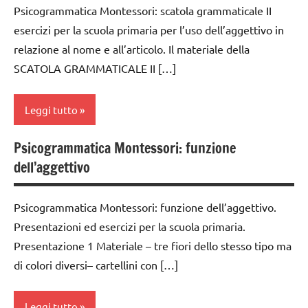
DOWNLOAD
Psicogrammatica Montessori: scatola grammaticale II
TUTTI GLI
classe
ARTICOLI
esercizi per la scuola primaria per l’uso dell’aggettivo in
GUIDA
1a
DIDATTICA
relazione al nome e all’articolo. Il materiale della
classe
MONTESSORI
SCATOLA GRAMMATICALE II […]
2a
italiano
classe
Leggi tutto
LINGUAGGIO
3a
MONTESSORI
dai
Psicogrammatica Montessori: funzione
analisi
materiale
6
dell’aggettivo
grammaticale
didattico
anni
Montessori
nomenclature
DOWNLOAD
Psicogrammatica Montessori: funzione dell’aggettivo.
classe
Montessori
Presentazioni ed esercizi per la scuola primaria.
GUIDA
1a
psicogrammatica
DIDATTICA
Presentazione 1 Materiale – tre fiori dello stesso tipo ma
classe
Montessori
MONTESSORI
di colori diversi– cartellini con […]
2a
TUTTI GLI
italiano
classe
ARGOMENTI
Leggi tutto