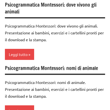
MONTESSORI
classe
Psicogrammatica Montessori: dove vivono gli
analisi
3a
psicogrammatica
animali
grammaticale
Montessori
dai
Montessori
6
TUTTI GLI
Psicogrammatica Montessori: dove vivono gli animali.
classe
anni
ARGOMENTI
Presentazione ai bambini, esercizi e i cartellini pronti per
1a
PER ETA'
DOWNLOAD
il download e la stampa.
classe
TUTTI GLI
GUIDA
2a
ARTICOLI
DIDATTICA
Leggi tutto
classe
MONTESSORI
3a
Psicogrammatica Montessori: nomi di animale
LINGUAGGIO
analisi
dai
MONTESSORI
grammaticale
6
Montessori
Psicogrammatica Montessori: nomi di animale.
materiale
anni
didattico
Presentazione ai bambini, esercizi e i cartellini pronti per
classe
DOWNLOAD
il download e la stampa.
1a
nomenclature
GUIDA
Montessori
classe
DIDATTICA