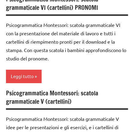
ARTICOLI
Montessori
analisi
Montessori
nomenclature
grammaticale VI (cartellini) PRONOMI
grammaticale
psicogrammatica
Montessori
dai
Montessori
Montessori
6
psicogrammatica
Psicogrammatica Montessori: scatola grammaticale VI
classe
anni
TUTTI GLI
Montessori
con la presentazione del materiale di lavoro e tutti i
1a
ARTICOLI
DOWNLOAD
cartellini di riempimento pronti per il download e la
TUTTI GLI
classe
stampa. Con questa scatola i bambini approfondiscono lo
ARGOMENTI
grammatica
2a
PER ETA'
studio del pronome.
GUIDA
classe
TUTTI GLI
DIDATTICA
3a
ARTICOLI
MONTESSORI
Leggi tutto
costruire i
italiano
materiali
Psicogrammatica Montessori: scatola
analisi
Montessori
LINGUAGGIO
grammaticale V (cartellini)
grammaticale
MONTESSORI
dai
Montessori
6
materiale
Psicogrammatica Montessori: scatola grammaticale V
classe
anni
didattico
idee per le presentazioni e gli esercizi, e i cartellini di
1a
DOWNLOAD