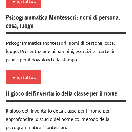
Leggi tutto
2a
psicogrammatica
MONTESSORI
Montessori
classe
Psicogrammatica Montessori: nomi di persona,
LINGUAGGIO
analisi
3a
TUTTI GLI
MONTESSORI
cosa, luogo
grammaticale
ARGOMENTI
dai
Montessori
materiale
PER ETA'
6
didattico
Psicogrammatica Montessori: nomi di persona, cosa,
classe
anni
TUTTI GLI
luogo. Presentazione ai bambini, esercizi e i cartellini
1a
nomenclature
ARTICOLI
DOWNLOAD
pronti per il download e la stampa.
Montessori
classe
GUIDA
2a
psicogrammatica
DIDATTICA
Leggi tutto
Montessori
classe
MONTESSORI
3a
TUTTI GLI
Il gioco dell’inventario della classe per il nome
LINGUAGGIO
analisi
ARGOMENTI
dai
MONTESSORI
grammaticale
PER ETA'
6
Montessori
Il gioco dell’inventario della classe per il nome per
materiale
anni
TUTTI GLI
didattico
approfondire lo studio del nome col metodo della
classe
ARTICOLI
DOWNLOAD
psicogrammatica Montessori.
1a
nomenclature