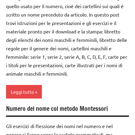
nomenclature
ARTICOLI
quello usato per il numero, cioè dei cartellini sui quali è
Montessori
costruire i
scritto un nome preceduto da articolo. In questo post
materiali
psicogrammatica
trovi istruzioni per le presentazioni e gli esercizi e il
Montessori
Montessori
materiale pronto per il download e la stampa: libretto
dai
TUTTI GLI
degli elenchi dei nomi maschili e femminili, libretto delle
6
ARGOMENTI
regole per il genere dei nomi, cartellini maschili e
anni
PER ETA'
femminile: serie 1, serie 2, serie A, B, C, D, E, F, carte per
DOWNLOAD
TUTTI GLI
i titoli per le presentazioni, carte illustrati per i nomi di
ARTICOLI
animale maschili e femminili.
GUIDA
DIDATTICA
MONTESSORI
Leggi tutto
LINGUAGGIO
MONTESSORI
Numero del nome col metodo Montessori
analisi
grammaticale
psicogrammatica
Montessori
Montessori
Gli esercizi di flessione dei nomi nel numero e nel
genere si fanno senza le scatole grammaticali, ma