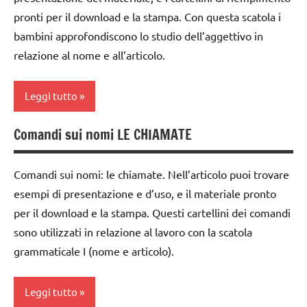
GUIDA
didattico
pronti per il download e la stampa. Con questa scatola i
DIDATTICA
classe
bambini approfondiscono lo studio dell’aggettivo in
nomenclature
MONTESSORI
2a
Montessori
relazione al nome e all’articolo.
italiano
classe
psicogrammatica
3a
LINGUAGGIO
Montessori
Leggi tutto
MONTESSORI
dai
TUTTI GLI
6
materiale
Comandi sui nomi LE CHIAMATE
ARGOMENTI
analisi
anni
didattico
PER ETA'
grammaticale
DOWNLOAD
Montessori
nomenclature
Comandi sui nomi: le chiamate. Nell’articolo puoi trovare
TUTTI GLI
Montessori
esempi di presentazione e d’uso, e il materiale pronto
grammatica
ARTICOLI
classe
per il download e la stampa. Questi cartellini dei comandi
1a
psicogrammatica
GUIDA
sono utilizzati in relazione al lavoro con la scatola
Montessori
DIDATTICA
classe
grammaticale I (nome e articolo).
MONTESSORI
2a
TUTTI GLI
ARGOMENTI
LINGUAGGIO
classe
PER ETA'
Leggi tutto
MONTESSORI
3a