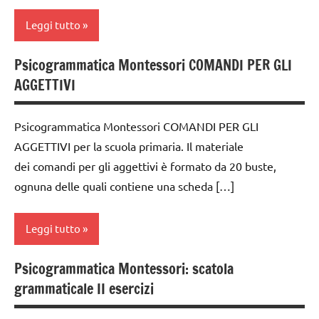
TUTTI GLI
classe
ARGOMENTI
psicogrammatica
Leggi tutto
3a
PER ETA'
Montessori
dai
Psicogrammatica Montessori COMANDI PER GLI
TUTTI GLI
TUTTI GLI
analisi
6
ARTICOLI
AGGETTIVI
ARGOMENTI
grammaticale
anni
PER ETA'
Montessori
GUIDA
Psicogrammatica Montessori COMANDI PER GLI
TUTTI GLI
classe
DIDATTICA
ARTICOLI
AGGETTIVI per la scuola primaria. Il materiale
1a
MONTESSORI
dei comandi per gli aggettivi è formato da 20 buste,
classe
LINGUAGGIO
ognuna delle quali contiene una scheda […]
2a
MONTESSORI
classe
psicogrammatica
Leggi tutto
3a
Montessori
dai
Psicogrammatica Montessori: scatola
TUTTI GLI
analisi
6
grammaticale II esercizi
ARGOMENTI
grammaticale
anni
PER ETA'
Montessori