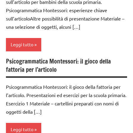
ARTICOLI
sull’articolo per bambini della scuola primaria.
1a
MONTESSORI
Psicogrammatica Montessori: esperienze chiave
classe
LINGUAGGIO
sull’articoloAltre possibilità di presentazione Materiale –
2a
MONTESSORI
una selezione di oggetti, alcuni […]
classe
psicogrammatica
3a
Montessori
Leggi tutto
dai
TUTTI GLI
6
Psicogrammatica Montessori: il gioco della
ARGOMENTI
analisi
anni
PER ETA'
fattoria per l’articolo
grammaticale
GUIDA
Montessori
TUTTI GLI
DIDATTICA
ARTICOLI
Psicogrammatica Montessori: il gioco della fattoria per
classe
MONTESSORI
l’articolo. Presentazioni ed esercizi per la scuola primaria.
1a
LINGUAGGIO
Esercizio 1 Materiale – cartellini preparati con nomi di
classe
MONTESSORI
oggetti della […]
2a
psicogrammatica
classe
Montessori
Leggi tutto
3a