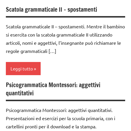
Scatola grammaticale II – spostamenti
analisi
grammaticale
Montessori
Scatola grammaticale II – spostamenti. Mentre il bambino
si esercita con la scatola grammaticale II utilizzando
classe
articoli, nomi e aggettivi, l’insegnante può richiamare le
1a
regole grammaticali […]
classe
2a
Leggi tutto
classe
3a
Psicogrammatica Montessori: aggettivi
analisi
dai
quantitativi
grammaticale
6
Montessori
anni
Psicogrammatica Montessori: aggettivi quantitativi.
classe
DOWNLOAD
Presentazioni ed esercizi per la scuola primaria, con i
1a
cartellini pronti per il download e la stampa.
GUIDA
classe