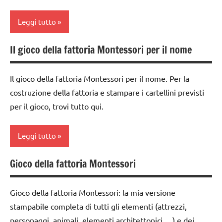
GUIDA
Montessori
classe
DIDATTICA
Leggi tutto
2a
psicogrammatica
MONTESSORI
Montessori
classe
Il gioco della fattoria Montessori per il nome
italiano
analisi
3a
TUTTI GLI
grammaticale
LINGUAGGIO
ARGOMENTI
dai
Montessori
Il gioco della fattoria Montessori per il nome. Per la
MONTESSORI
PER ETA'
6
costruzione della fattoria e stampare i cartellini previsti
classe
anni
materiale
TUTTI GLI
per il gioco, trovi tutto qui.
1a
didattico
ARTICOLI
DOWNLOAD
classe
nomenclature
GUIDA
Leggi tutto
2a
Montessori
DIDATTICA
classe
MONTESSORI
psicogrammatica
Gioco della fattoria Montessori
analisi
3a
Montessori
italiano
grammaticale
dai
TUTTI GLI
Montessori
Gioco della fattoria Montessori: la mia versione
LINGUAGGIO
6
ARGOMENTI
stampabile completa di tutti gli elementi (attrezzi,
MONTESSORI
classe
anni
PER ETA'
personaggi, animali, elementi architettonici,…) e dei
1a