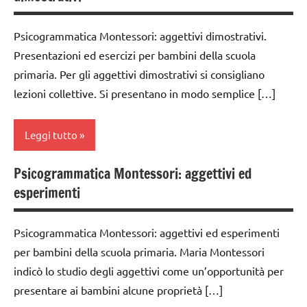
anni
PER ETA'
ARTICOLI
Montessori
DOWNLOAD
Psicogrammatica Montessori: aggettivi dimostrativi.
TUTTI GLI
classe
ARTICOLI
Presentazioni ed esercizi per bambini della scuola
GUIDA
1a
DIDATTICA
primaria. Per gli aggettivi dimostrativi si consigliano
classe
MONTESSORI
lezioni collettive. Si presentano in modo semplice […]
2a
italiano
classe
Leggi tutto
LINGUAGGIO
3a
MONTESSORI
dai
Psicogrammatica Montessori: aggettivi ed
analisi
materiale
6
esperimenti
grammaticale
didattico
anni
Montessori
nomenclature
GUIDA
Psicogrammatica Montessori: aggettivi ed esperimenti
classe
Montessori
DIDATTICA
per bambini della scuola primaria. Maria Montessori
1a
MONTESSORI
psicogrammatica
indicò lo studio degli aggettivi come un’opportunità per
classe
Montessori
LINGUAGGIO
presentare ai bambini alcune proprietà […]
2a
MONTESSORI