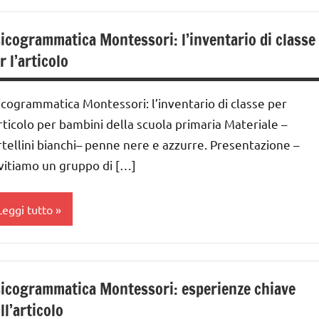
nni
nalisi
rammaticale
GUIDA
icogrammatica Montessori: l’inventario di classe
ontessori
IDATTICA
r l’articolo
MONTESSORI
lasse
a
LINGUAGGIO
icogrammatica Montessori: l’inventario di classe per
MONTESSORI
lasse
articolo per bambini della scuola primaria Materiale –
a
sicogrammatica
rtellini bianchi– penne nere e azzurre. Presentazione –
ontessori
vitiamo un gruppo di […]
lasse
a
UTTI GLI
ARGOMENTI
Leggi tutto
ai
ER ETA'
nni
UTTI GLI
nalisi
RTICOLI
rammaticale
GUIDA
icogrammatica Montessori: esperienze chiave
ontessori
IDATTICA
ll’articolo
MONTESSORI