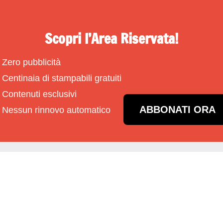
Scopri l’Area Riservata!
Zero pubblicità
Centinaia di stampabili gratuiti
Contenuti esclusivi
ABBONATI ORA
Nessun rinnovo automatico