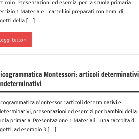
lasse
sicogrammatica
articolo. Presentazioni ed esercizi per la scuola primaria.
a
ontessori
ercizio 1 Materiale – cartellini preparati con nomi di
getti della […]
lasse
UTTI GLI
a
ARGOMENTI
ER ETA'
Leggi tutto
ai
UTTI GLI
nni
RTICOLI
nalisi
rammaticale
GUIDA
icogrammatica Montessori: articoli determinativi
ontessori
IDATTICA
indeterminativi
MONTESSORI
lasse
a
LINGUAGGIO
icogrammatica Montessori: articoli determinativi e
MONTESSORI
lasse
determinativi, presentazioni ed esercizi per bambini della
a
sicogrammatica
uola primaria. Presentazione 1 Materiali – una raccolta di
ontessori
getti, ad esempio 3 […]
lasse
a
UTTI GLI