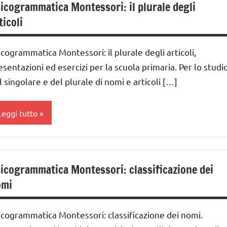
icogrammatica Montessori: il plurale degli
RTICOLI
ontessori
GUIDA
ticoli
IDATTICA
lasse
MONTESSORI
a
icogrammatica Montessori: il plurale degli articoli,
LINGUAGGIO
lasse
esentazioni ed esercizi per la scuola primaria. Per lo studi
MONTESSORI
a
l singolare e del plurale di nomi e articoli […]
sicogrammatica
lasse
ontessori
a
Leggi tutto
UTTI GLI
ai
ARGOMENTI
nalisi
ER ETA'
nni
rammaticale
icogrammatica Montessori: classificazione dei
ontessori
UTTI GLI
GUIDA
omi
RTICOLI
IDATTICA
lasse
MONTESSORI
a
icogrammatica Montessori: classificazione dei nomi.
LINGUAGGIO
lasse