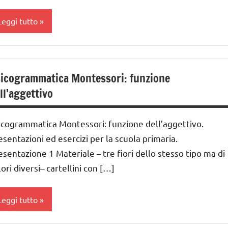
Leggi tutto
nalisi
rammaticale
icogrammatica Montessori: funzione
ontessori
ll’aggettivo
lasse
a
icogrammatica Montessori: funzione dell’aggettivo.
lasse
esentazioni ed esercizi per la scuola primaria.
a
esentazione 1 Materiale – tre fiori dello stesso tipo ma di
lori diversi– cartellini con […]
lasse
a
Leggi tutto
ai