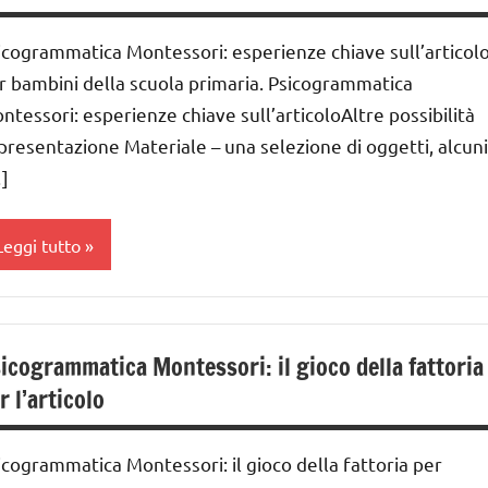
lasse
a
LINGUAGGIO
icogrammatica Montessori: esperienze chiave sull’articol
MONTESSORI
lasse
r bambini della scuola primaria. Psicogrammatica
a
sicogrammatica
ntessori: esperienze chiave sull’articoloAltre possibilità
ontessori
 presentazione Materiale – una selezione di oggetti, alcuni
lasse
a
]
UTTI GLI
ARGOMENTI
ai
ER ETA'
Leggi tutto
nni
UTTI GLI
RTICOLI
nalisi
GUIDA
rammaticale
IDATTICA
icogrammatica Montessori: il gioco della fattoria
ontessori
MONTESSORI
r l’articolo
lasse
LINGUAGGIO
a
MONTESSORI
icogrammatica Montessori: il gioco della fattoria per