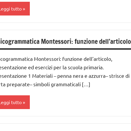
ARGOMENTI
Leggi tutto
ai
ER ETA'
nni
UTTI GLI
nalisi
RTICOLI
rammaticale
GUIDA
icogrammatica Montessori: funzione dell’articolo
ontessori
IDATTICA
MONTESSORI
lasse
icogrammatica Montessori: funzione dell’articolo,
a
LINGUAGGIO
esentazione ed esercizi per la scuola primaria.
MONTESSORI
lasse
esentazione 1 Materiali – penna nera e azzurra– strisce di
a
sicogrammatica
rta preparate– simboli grammaticali […]
ontessori
lasse
a
Leggi tutto
UTTI GLI
ARGOMENTI
ai
ER ETA'
nalisi
nni
UTTI GLI
rammaticale