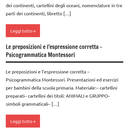
anni
psicogrammatica
dei continenti, cartellini degli oceani, nomenclature in tre
Montessori
classe
DOWNLOAD
parti dei continenti, libretto […]
2a
TUTTI GLI
GUIDA
ARGOMENTI
classe
DIDATTICA
Leggi tutto
PER ETA'
3a
MONTESSORI
TUTTI GLI
dai
Le preposizioni e l’espressione corretta –
materiale
classe
ARTICOLI
6
Psicogrammatica Montessori
didattico
1a
anni
nomenclature
classe
DOWNLOAD
Le preposizioni e l’espressione corretta –
Montessori
2a
Psicogrammatica Montessori. Presentazioni ed esercizi
GUIDA
scienze:
classe
DIDATTICA
per bambini della scuola primaria. Materiale:– cartellini
animali
3a
MONTESSORI
preparati– cartellini dei titoli: ANIMALI e GRUPPO–
TUTTI GLI
costruire i
simboli grammaticali– […]
LINGUAGGIO
ARGOMENTI
materiali
MONTESSORI
PER ETA'
Montessori
Leggi tutto
materiale
TUTTI GLI
dai
didattico