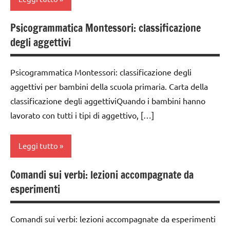
PER ETA'
3a
LINGUAGGIO
TUTTI GLI
dai
Psicogrammatica Montessori: classificazione
MONTESSORI
analisi
ARTICOLI
6
degli aggettivi
grammaticale
anni
materiale
Montessori
didattico
DOWNLOAD
Psicogrammatica Montessori: classificazione degli
classe
nomenclature
aggettivi per bambini della scuola primaria. Carta della
GUIDA
1a
Montessori
DIDATTICA
classificazione degli aggettiviQuando i bambini hanno
classe
MONTESSORI
psicogrammatica
lavorato con tutti i tipi di aggettivo, […]
2a
Montessori
LINGUAGGIO
classe
MONTESSORI
TUTTI GLI
Leggi tutto
3a
ARGOMENTI
materiale
PER ETA'
dai
Comandi sui verbi: lezioni accompagnate da
didattico
analisi
6
esperimenti
TUTTI GLI
grammaticale
nomenclature
anni
ARTICOLI
Montessori
Montessori
DOWNLOAD
Comandi sui verbi: lezioni accompagnate da esperimenti
classe
psicogrammatica