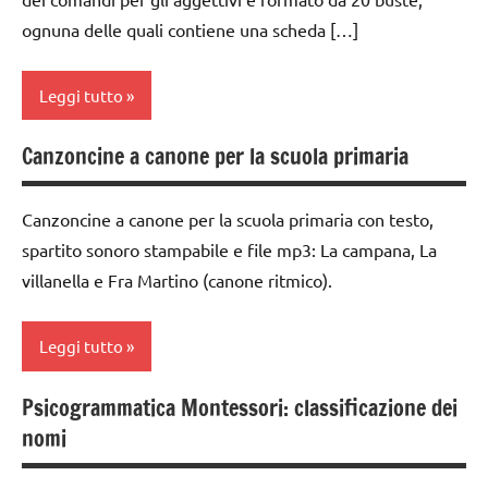
classe
Montessori
MONTESSORI
ognuna delle quali contiene una scheda […]
2a
TUTTI GLI
italiano
classe
ARGOMENTI
Leggi tutto
LINGUAGGIO
3a
PER ETA'
MONTESSORI
dai
Canzoncine a canone per la scuola primaria
TUTTI GLI
analisi
materiale
6
ARTICOLI
grammaticale
didattico
anni
Montessori
Canzoncine a canone per la scuola primaria con testo,
nomenclature
DOWNLOAD
spartito sonoro stampabile e file mp3: La campana, La
classe
Montessori
villanella e Fra Martino (canone ritmico).
GUIDA
1a
psicogrammatica
DIDATTICA
classe
Montessori
MONTESSORI
Leggi tutto
2a
TUTTI GLI
italiano
classe
ARGOMENTI
Psicogrammatica Montessori: classificazione dei
canto
LINGUAGGIO
3a
PER ETA'
nomi
MONTESSORI
classe
dai
TUTTI GLI
4a
materiale
6