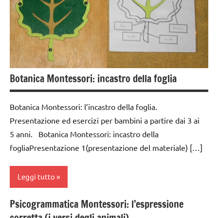
1a
scienze:
dai
piante
3 ai
6
TUTTI GLI
anni
ARGOMENTI
PER ETA'
Botanica Montessori: incastro della foglia
DOWNLOAD
TUTTI GLI
GUIDA
ARTICOLI
Botanica Montessori: l’incastro della foglia.
DIDATTICA
MONTESSORI
Presentazione ed esercizi per bambini a partire dai 3 ai
5 anni. Botanica Montessori: incastro della
materiale
fogliaPresentazione 1(presentazione del materiale) […]
didattico
nomenclature
Leggi tutto
Montessori
scienze
Psicogrammatica Montessori: l’espressione
BIOLOGIA
corretta (i versi degli animali)
TUTTI GLI