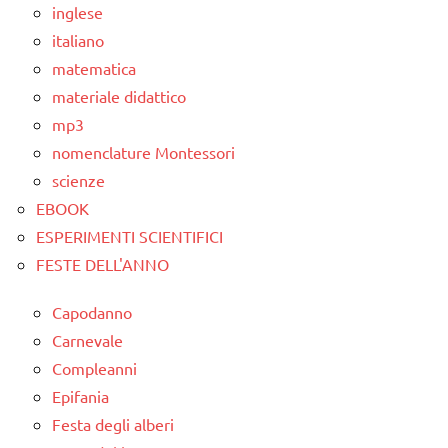
LINGUAGGIO
inglese
TUTTI GLI
MONTESSORI
italiano
ARGOMENTI
materiale
matematica
PER ETA'
didattico
materiale didattico
TUTTI GLI
mp3
nomenclature
ARTICOLI
nomenclature Montessori
Montessori
scienze
psicogrammatica
EBOOK
Montessori
ESPERIMENTI SCIENTIFICI
TUTTI GLI
FESTE DELL'ANNO
ARGOMENTI
PER ETA'
Capodanno
TUTTI GLI
Carnevale
ARTICOLI
Compleanni
Epifania
Festa degli alberi