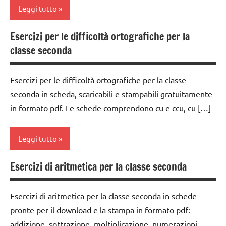
GEOGRAFIA
Leggi tutto
3 ai
6
geografia
anni
Esercizi per le difficoltà ortografiche per la
classe
GUIDA
classe seconda
2a
dai
DIDATTICA
6
MONTESSORI
dai
anni
Esercizi per le difficoltà ortografiche per la classe
6
materiale
seconda in scheda, scaricabili e stampabili gratuitamente
anni
DOWNLOAD
didattico
in formato pdf. Le schede comprendono cu e ccu, cu […]
DOWNLOAD
FESTE
nomenclature
DELL'ANNO
Montessori
italiano
Leggi tutto
materiale
TUTTI GLI
materiale
didattico
ARGOMENTI
didattico
Esercizi di aritmetica per la classe seconda
classe
PER ETA'
mp3
2a
TUTTI GLI
TUTTI GLI
ARGOMENTI
Esercizi di aritmetica per la classe seconda in schede
Natale
dai
ARTICOLI
PER ETA'
pronte per il download e la stampa in formato pdf:
6
TUTTI GLI
addizione, sottrazione, moltiplicazione, numerazioni,
anni