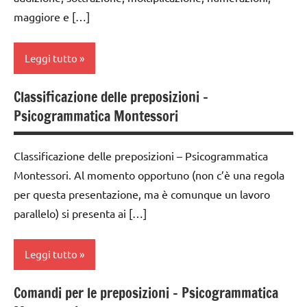
TUTTI GLI
ARGOMENTI
maggiore e […]
ARTICOLI
PER ETA'
DOWNLOAD
TUTTI GLI
italiano
Leggi tutto
ARTICOLI
materiale
didattico
Classificazione delle preposizioni –
addizione
Psicogrammatica Montessori
scrivere
classe
e
2a
leggere
Classificazione delle preposizioni – Psicogrammatica
dai
Montessori. Al momento opportuno (non c’è una regola
TUTTI GLI
6
per questa presentazione, ma è comunque un lavoro
ARGOMENTI
anni
PER ETA'
parallelo) si presenta ai […]
DOWNLOAD
TUTTI GLI
ARTICOLI
MATEMATICA
Leggi tutto
matematica
Comandi per le preposizioni – Psicogrammatica
analisi
materiale