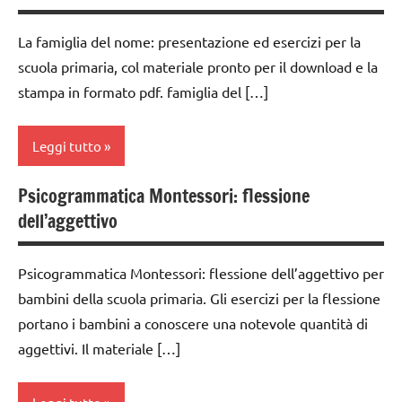
ARTICOLI
6
Montessori
didattico
anni
La famiglia del nome: presentazione ed esercizi per la
classe
nomenclature
DOWNLOAD
scuola primaria, col materiale pronto per il download e la
1a
Montessori
stampa in formato pdf. famiglia del […]
ESPERIMENTI
classe
psicogrammatica
SCIENTIFICI
2a
Montessori
Leggi tutto
GUIDA
classe
TUTTI GLI
DIDATTICA
3a
ARGOMENTI
MONTESSORI
Psicogrammatica Montessori: flessione
analisi
PER ETA'
dai
dell’aggettivo
grammaticale
LINGUAGGIO
6
TUTTI GLI
Montessori
MONTESSORI
anni
ARTICOLI
Psicogrammatica Montessori: flessione dell’aggettivo per
classe
materiale
DOWNLOAD
bambini della scuola primaria. Gli esercizi per la flessione
1a
didattico
portano i bambini a conoscere una notevole quantità di
GUIDA
classe
nomenclature
DIDATTICA
aggettivi. Il materiale […]
2a
Montessori
MONTESSORI
classe
psicogrammatica
LINGUAGGIO