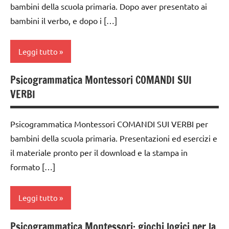
bambini della scuola primaria. Dopo aver presentato ai
ARGOMENTI
LINGUAGGIO
bambini il verbo, e dopo i […]
PER ETA'
MONTESSORI
TUTTI GLI
materiale
Leggi tutto
ARTICOLI
didattico
nomenclature
Psicogrammatica Montessori COMANDI SUI
analisi
Montessori
VERBI
grammaticale
Montessori
psicogrammatica
Montessori
Psicogrammatica Montessori COMANDI SUI VERBI per
classe
bambini della scuola primaria. Presentazioni ed esercizi e
1a
TUTTI GLI
il materiale pronto per il download e la stampa in
ARGOMENTI
classe
PER ETA'
formato […]
2a
TUTTI GLI
classe
ARTICOLI
Leggi tutto
3a
dai
Psicogrammatica Montessori: giochi logici per la
analisi