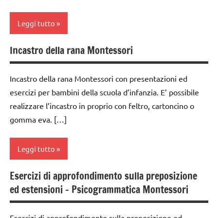
LINGUAGGIO
classe
MONTESSORI
Leggi tutto
3a
materiale
dai
Incastro della rana Montessori
didattico
analisi
6
grammaticale
nomenclature
anni
Montessori
Incastro della rana Montessori con presentazioni ed
Montessori
DOWNLOAD
esercizi per bambini della scuola d’infanzia. E’ possibile
classe
psicogrammatica
realizzare l’incastro in proprio con feltro, cartoncino o
GUIDA
1a
Montessori
DIDATTICA
gomma eva. […]
classe
TUTTI GLI
MONTESSORI
2a
ARGOMENTI
italiano
Leggi tutto
PER ETA'
classe
LINGUAGGIO
3a
TUTTI GLI
Esercizi di approfondimento sulla preposizione
MONTESSORI
BIOLOGIA
ARTICOLI
dai
ed estensioni – Psicogrammatica Montessori
MONTESSORI
materiale
6
didattico
anni
classe
Esercizi di approfondimento sulla preposizione ed