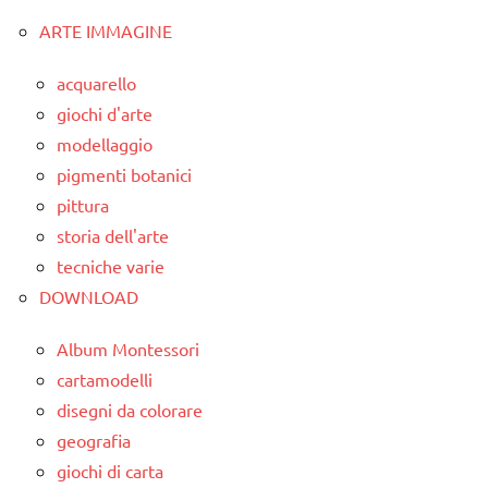
degli
dai
TUTTI GLI
Montessori
articoli
ARTE IMMAGINE
6
ARGOMENTI
classe
anni
PER ETA'
acquarello
1a
DOWNLOAD
giochi d'arte
TUTTI GLI
classe
ARTICOLI
modellaggio
GUIDA
2a
pigmenti botanici
DIDATTICA
classe
MONTESSORI
pittura
3a
storia dell'arte
LINGUAGGIO
dai
tecniche varie
MONTESSORI
6
DOWNLOAD
materiale
anni
didattico
Album Montessori
DOWNLOAD
nomenclature
cartamodelli
GUIDA
Montessori
disegni da colorare
DIDATTICA
geografia
psicogrammatica
MONTESSORI
giochi di carta
Montessori