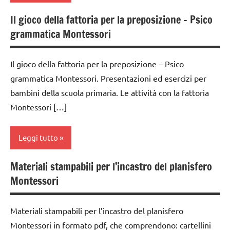
3a
Il gioco della fattoria per la preposizione – Psico
materiale
BIOLOGIA
dai
grammatica Montessori
didattico
MONTESSORI
6
nomenclature
anni
classe
Il gioco della fattoria per la preposizione – Psico
Montessori
1a
DOWNLOAD
grammatica Montessori. Presentazioni ed esercizi per
scienze:
classe
bambini della scuola primaria. Le attività con la fattoria
GUIDA
animali
2a
DIDATTICA
Montessori […]
TUTTI GLI
MONTESSORI
classe
ARGOMENTI
3a
LINGUAGGIO
Leggi tutto
PER ETA'
MONTESSORI
dai
TUTTI GLI
3 ai
Materiali stampabili per l’incastro del planisfero
materiale
analisi
ARTICOLI
6
Montessori
didattico
grammaticale
anni
zoologia
Montessori
nomenclature
dai
Materiali stampabili per l’incastro del planisfero
Montessori
classe
6
Montessori in formato pdf, che comprendono: cartellini
1a