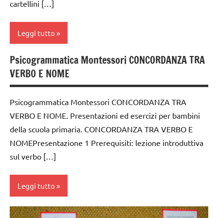
cartellini […]
scienze:
classe
piante
3a
Leggi tutto
TUTTI GLI
dai
ARGOMENTI
6
Psicogrammatica Montessori CONCORDANZA TRA
analisi
PER ETA'
anni
VERBO E NOME
grammaticale
TUTTI GLI
DOWNLOAD
Montessori
ARTICOLI
Psicogrammatica Montessori CONCORDANZA TRA
GUIDA
classe
DIDATTICA
VERBO E NOME. Presentazioni ed esercizi per bambini
1a
MONTESSORI
della scuola primaria. CONCORDANZA TRA VERBO E
classe
NOMEPresentazione 1 Prerequisiti: lezione introduttiva
italiano
2a
sul verbo […]
LINGUAGGIO
classe
MONTESSORI
3a
Leggi tutto
materiale
dai
didattico
6
analisi
anni