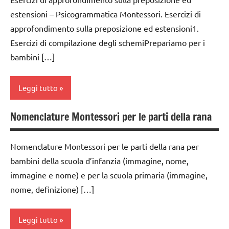
1a
nomenclature
GUIDA
estensioni – Psicogrammatica Montessori. Esercizi di
Montessori
DIDATTICA
classe
approfondimento sulla preposizione ed estensioni1.
MONTESSORI
2a
psicogrammatica
Esercizi di compilazione degli schemiPrepariamo per i
Montessori
italiano
classe
bambini […]
3a
TUTTI GLI
materiale
ARGOMENTI
didattico
dai
Leggi tutto
PER ETA'
3 ai
nomenclature
6
Nomenclature Montessori per le parti della rana
TUTTI GLI
Montessori
analisi
anni
ARTICOLI
grammaticale
psicogrammatica
dai
Montessori
Nomenclature Montessori per le parti della rana per
Montessori
6
bambini della scuola d’infanzia (immagine, nome,
classe
anni
TUTTI GLI
immagine e nome) e per la scuola primaria (immagine,
1a
ARGOMENTI
DOWNLOAD
nome, definizione) […]
PER ETA'
classe
GUIDA
2a
TUTTI GLI
DIDATTICA
Leggi tutto
ARTICOLI
classe
MONTESSORI