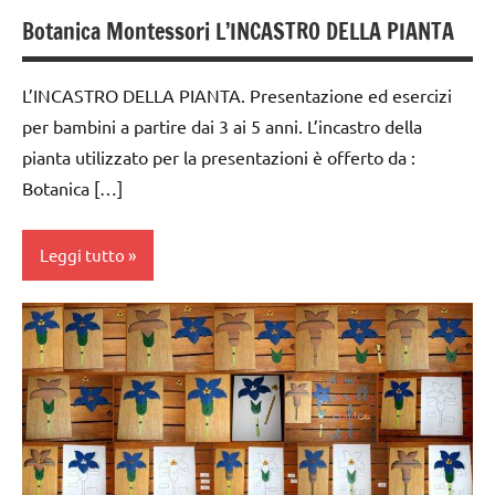
ARTICOLI
3 ai
Botanica Montessori L’INCASTRO DELLA PIANTA
analisi
nomenclature
6
zoologia
grammaticale
Montessori
anni
Montessori
L’INCASTRO DELLA PIANTA. Presentazione ed esercizi
psicogrammatica
dai
per bambini a partire dai 3 ai 5 anni. L’incastro della
classe
Montessori
6
pianta utilizzato per la presentazioni è offerto da :
1a
anni
TUTTI GLI
Botanica […]
classe
ARGOMENTI
DOWNLOAD
2a
PER ETA'
GEOGRAFIA
Leggi tutto
classe
TUTTI GLI
geografia
3a
ARTICOLI
BIOLOGIA
GUIDA
dai
MONTESSORI
DIDATTICA
6
MONTESSORI
anni
botanica
mappe
DOWNLOAD
classe
e
1a
GUIDA
cartine