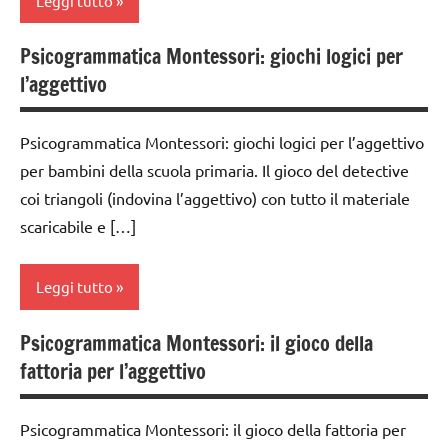
Leggi tutto
3a
Montessori
MONTESSORI
dai
TUTTI GLI
Psicogrammatica Montessori: giochi logici per
materiale
analisi
6
ARTICOLI
l’aggettivo
didattico
grammaticale
anni
Montessori
nomenclature
DOWNLOAD
Psicogrammatica Montessori: giochi logici per l’aggettivo
Montessori
classe
per bambini della scuola primaria. Il gioco del detective
GUIDA
1a
psicogrammatica
DIDATTICA
coi triangoli (indovina l’aggettivo) con tutto il materiale
Montessori
classe
MONTESSORI
scaricabile e […]
2a
TUTTI GLI
LINGUAGGIO
ARGOMENTI
classe
MONTESSORI
Leggi tutto
PER ETA'
3a
materiale
TUTTI GLI
dai
Psicogrammatica Montessori: il gioco della
didattico
analisi
ARTICOLI
6
fattoria per l’aggettivo
grammaticale
nomenclature
anni
Montessori
Montessori
DOWNLOAD
Psicogrammatica Montessori: il gioco della fattoria per
classe
psicogrammatica