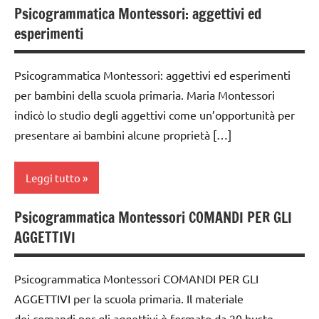
dai
Psicogrammatica Montessori: aggettivi ed
TUTTI GLI
analisi
materiale
6
ARTICOLI
esperimenti
grammaticale
didattico
anni
Montessori
nomenclature
DOWNLOAD
Psicogrammatica Montessori: aggettivi ed esperimenti
classe
Montessori
per bambini della scuola primaria. Maria Montessori
GUIDA
1a
psicogrammatica
DIDATTICA
indicò lo studio degli aggettivi come un’opportunità per
classe
Montessori
MONTESSORI
presentare ai bambini alcune proprietà […]
2a
TUTTI GLI
italiano
classe
ARGOMENTI
Leggi tutto
LINGUAGGIO
3a
PER ETA'
MONTESSORI
dai
Psicogrammatica Montessori COMANDI PER GLI
TUTTI GLI
analisi
materiale
6
ARTICOLI
AGGETTIVI
grammaticale
didattico
anni
Montessori
nomenclature
DOWNLOAD
Psicogrammatica Montessori COMANDI PER GLI
classe
Montessori
AGGETTIVI per la scuola primaria. Il materiale
GUIDA
1a
psicogrammatica
DIDATTICA
dei comandi per gli aggettivi è formato da 20 buste,