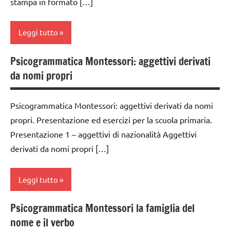
stampa in formato […]
2a
MONTESSORI
TUTTI GLI
classe
ARGOMENTI
materiale
Leggi tutto
3a
PER ETA'
didattico
dai
Psicogrammatica Montessori: aggettivi derivati
TUTTI GLI
nomenclature
analisi
6
ARTICOLI
da nomi propri
Montessori
grammaticale
anni
Montessori
psicogrammatica
DOWNLOAD
Psicogrammatica Montessori: aggettivi derivati da nomi
Montessori
classe
propri. Presentazione ed esercizi per la scuola primaria.
GUIDA
1a
TUTTI GLI
DIDATTICA
Presentazione 1 – aggettivi di nazionalità Aggettivi
ARGOMENTI
classe
MONTESSORI
derivati da nomi propri […]
PER ETA'
2a
italiano
TUTTI GLI
classe
Leggi tutto
ARTICOLI
LINGUAGGIO
3a
MONTESSORI
dai
Psicogrammatica Montessori la famiglia del
analisi
materiale
6
nome e il verbo
grammaticale
didattico
anni