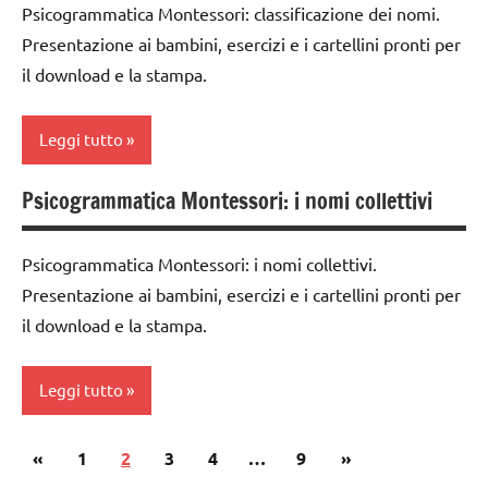
ARTICOLI
Psicogrammatica Montessori: classificazione dei nomi.
didattico
anni
classe
Presentazione ai bambini, esercizi e i cartellini pronti per
5a
nomenclature
DOWNLOAD
il download e la stampa.
Montessori
DOWNLOAD
GUIDA
psicogrammatica
DIDATTICA
Leggi tutto
materiale
Montessori
MONTESSORI
didattico
Psicogrammatica Montessori: i nomi collettivi
TUTTI GLI
italiano
analisi
mp3
ARGOMENTI
grammaticale
LINGUAGGIO
PER ETA'
MUSICA
Montessori
Psicogrammatica Montessori: i nomi collettivi.
MONTESSORI
TUTTI GLI
TUTTI GLI
Presentazione ai bambini, esercizi e i cartellini pronti per
classe
materiale
ARTICOLI
ARGOMENTI
il download e la stampa.
1a
didattico
PER ETA'
classe
nomenclature
TUTTI GLI
Leggi tutto
2a
Montessori
ARTICOLI
classe
psicogrammatica
Paginazione
Articolo
Articolo
«
analisi
1
2
3
4
…
9
»
3a
Montessori
grammaticale
precedente
successivo