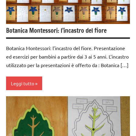
DIDATTICA
dai
materiale
MONTESSORI
3 ai
didattico
6
LINGUAGGIO
anni
nomenclature
MONTESSORI
Botanica Montessori: l’incastro del fiore
Montessori
dai
materiale
6
Terra
didattico
Botanica Montessori: l’incastro del fiore. Presentazione
anni
TUTORIAL
ed esercizi per bambini a partire dai 3 ai 5 anni. L’incastro
nomenclature
DOWNLOAD
utilizzato per la presentazioni è offerto da : Botanica […]
Montessori
TUTTI GLI
GUIDA
ARGOMENTI
psicogrammatica
DIDATTICA
PER ETA'
Leggi tutto
Montessori
MONTESSORI
TUTTI GLI
TUTTI GLI
materiale
ARTICOLI
BIOLOGIA
ARGOMENTI
didattico
MONTESSORI
PER ETA'
nomenclature
botanica
TUTTI GLI
Montessori
ARTICOLI
classe
scienze