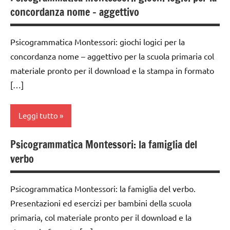
6
concordanza nome – aggettivo
grammaticale
anni
Montessori
DOWNLOAD
Psicogrammatica Montessori: giochi logici per la
classe
concordanza nome – aggettivo per la scuola primaria col
GUIDA
1a
DIDATTICA
materiale pronto per il download e la stampa in formato
classe
MONTESSORI
[…]
2a
italiano
classe
Leggi tutto
LINGUAGGIO
3a
MONTESSORI
dai
Psicogrammatica Montessori: la famiglia del
analisi
materiale
6
verbo
grammaticale
didattico
anni
Montessori
nomenclature
GUIDA
Psicogrammatica Montessori: la famiglia del verbo.
classe
Montessori
DIDATTICA
Presentazioni ed esercizi per bambini della scuola
1a
MONTESSORI
psicogrammatica
primaria, col materiale pronto per il download e la
classe
Montessori
LINGUAGGIO