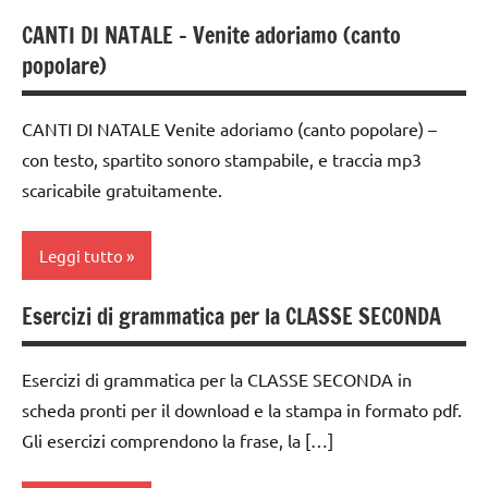
CANTI DI NATALE – Venite adoriamo (canto
classe
popolare)
1a
classe
CANTI DI NATALE Venite adoriamo (canto popolare) –
2a
con testo, spartito sonoro stampabile, e traccia mp3
classe
scaricabile gratuitamente.
3a
dai
Leggi tutto
3 ai
6
Esercizi di grammatica per la CLASSE SECONDA
anni
canti
di
dai
Natale
Esercizi di grammatica per la CLASSE SECONDA in
6
scheda pronti per il download e la stampa in formato pdf.
anni
canti
Gli esercizi comprendono la frase, la […]
natalizi
DOWNLOAD
dai