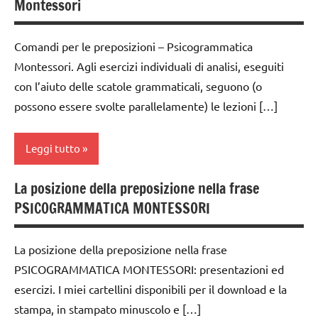
Montessori
grammaticale
didattico
Montessori
moltiplicazione
Comandi per le preposizioni – Psicogrammatica
classe
Montessori. Agli esercizi individuali di analisi, eseguiti
1a
sottrazione
con l’aiuto delle scatole grammaticali, seguono (o
classe
tabelline
possono essere svolte parallelamente) le lezioni […]
2a
TUTTI GLI
classe
ARGOMENTI
Leggi tutto
3a
PER ETA'
dai
TUTTI GLI
La posizione della preposizione nella frase
analisi
6
ARTICOLI
PSICOGRAMMATICA MONTESSORI
grammaticale
anni
Montessori
GUIDA
La posizione della preposizione nella frase
classe
DIDATTICA
PSICOGRAMMATICA MONTESSORI: presentazioni ed
1a
MONTESSORI
esercizi. I miei cartellini disponibili per il download e la
classe
italiano
stampa, in stampato minuscolo e […]
2a