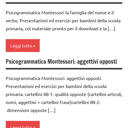
Montessori
nomenclature
DOWNLOAD
Psicogrammatica Montessori la famiglia del nome e il
classe
Montessori
verbo. Presentazioni ed esercizi per bambini della scuola
GUIDA
1a
psicogrammatica
DIDATTICA
primaria, col materiale pronto per il download e la […]
classe
Montessori
MONTESSORI
2a
TUTTI GLI
LINGUAGGIO
Leggi tutto
classe
ARGOMENTI
MONTESSORI
3a
PER ETA'
Psicogrammatica Montessori: aggettivi opposti
materiale
analisi
dai
TUTTI GLI
didattico
grammaticale
6
ARTICOLI
Montessori
Psicogrammatica Montessori: aggettivi opposti.
nomenclature
anni
Presentazioni ed esercizi per bambini della scuola
Montessori
classe
DOWNLOAD
primaria. cartellini IIB-1: qualità opposte (cartellini articoli,
1a
psicogrammatica
nomi, aggettivi + cartellini frase)cartellini IIB-2:
GUIDA
Montessori
classe
DIDATTICA
dimensioni opposte […]
2a
TUTTI GLI
MONTESSORI
ARGOMENTI
classe
italiano
Leggi tutto