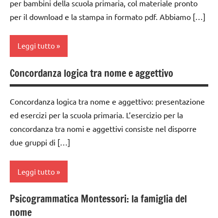
per bambini della scuola primaria, col materiale pronto
GUIDA
1a
Montessori
DIDATTICA
per il download e la stampa in formato pdf. Abbiamo […]
classe
TUTTI GLI
MONTESSORI
2a
ARGOMENTI
LINGUAGGIO
Leggi tutto
PER ETA'
classe
MONTESSORI
3a
TUTTI GLI
Concordanza logica tra nome e aggettivo
materiale
analisi
ARTICOLI
dai
didattico
grammaticale
6
Montessori
Concordanza logica tra nome e aggettivo: presentazione
nomenclature
anni
ed esercizi per la scuola primaria. L’esercizio per la
Montessori
classe
GUIDA
concordanza tra nomi e aggettivi consiste nel disporre
1a
psicogrammatica
DIDATTICA
due gruppi di […]
Montessori
MONTESSORI
classe
2a
TUTTI GLI
italiano
Leggi tutto
ARGOMENTI
classe
LINGUAGGIO
PER ETA'
3a
MONTESSORI
Psicogrammatica Montessori: la famiglia del
analisi
TUTTI GLI
dai
nome
grammaticale
materiale