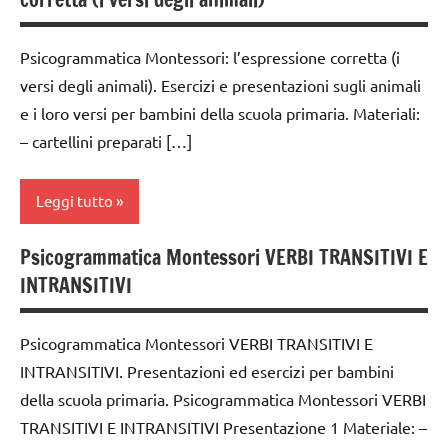
MONTESSORI
ARGOMENTI
botanica
PER ETA'
Psicogrammatica Montessori: l’espressione corretta (i
dai
TUTTI GLI
versi degli animali). Esercizi e presentazioni sugli animali
3 ai
ARTICOLI
e i loro versi per bambini della scuola primaria. Materiali:
6
– cartellini preparati […]
anni
DOWNLOAD
Leggi tutto
GUIDA
DIDATTICA
Psicogrammatica Montessori VERBI TRANSITIVI E
analisi
MONTESSORI
INTRANSITIVI
grammaticale
materiale
Montessori
didattico
Psicogrammatica Montessori VERBI TRANSITIVI E
classe
INTRANSITIVI. Presentazioni ed esercizi per bambini
nomenclature
1a
Montessori
della scuola primaria. Psicogrammatica Montessori VERBI
classe
TRANSITIVI E INTRANSITIVI Presentazione 1 Materiale: –
SCIENZE
2a