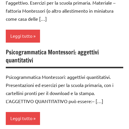
l’aggettivo. Esercizi per la scuola primaria. Materiale –
GUIDA
1a
Montessori
DIDATTICA
fattoria Montessori (o altro allestimento in miniatura
classe
TUTTI GLI
MONTESSORI
come casa delle […]
2a
ARGOMENTI
italiano
PER ETA'
classe
Leggi tutto
LINGUAGGIO
3a
TUTTI GLI
MONTESSORI
ARTICOLI
dai
Psicogrammatica Montessori: aggettivi
analisi
materiale
6
quantitativi
grammaticale
didattico
anni
Montessori
nomenclature
DOWNLOAD
Psicogrammatica Montessori: aggettivi quantitativi.
classe
Montessori
Presentazioni ed esercizi per la scuola primaria, con i
GUIDA
1a
psicogrammatica
DIDATTICA
cartellini pronti per il download e la stampa.
classe
Montessori
MONTESSORI
L’AGGETTIVO QUANTITATIVO può essere:– […]
2a
TUTTI GLI
italiano
classe
ARGOMENTI
Leggi tutto
LINGUAGGIO
3a
PER ETA'
MONTESSORI